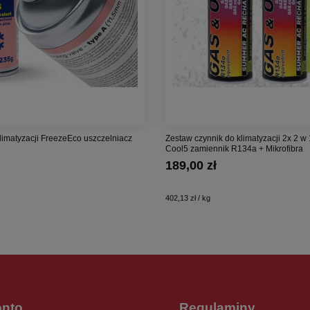
limatyzacji FreezeEco uszczelniacz
Zestaw czynnik do klimatyzacji 2x 2 w 
Cool5 zamiennik R134a + Mikrofibra
189,00 zł
402,13 zł / kg
onto
Regulaminy