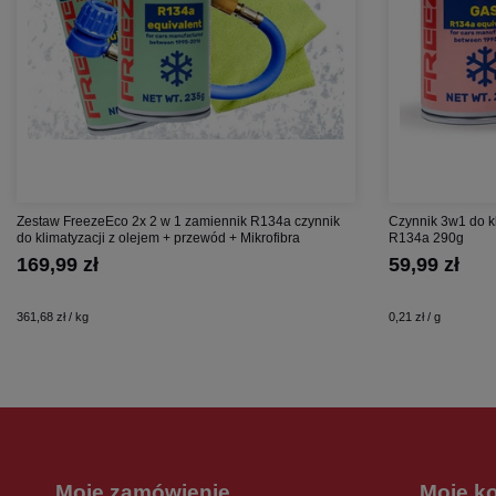
Zestaw FreezeEco 2x 2 w 1 zamiennik R134a czynnik
Czynnik 3w1 do k
do klimatyzacji z olejem + przewód + Mikrofibra
R134a 290g
169,99 zł
59,99 zł
361,68 zł / kg
0,21 zł / g
Moje zamówienie
Moje k