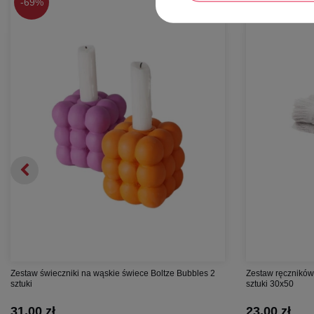
-
69%
-
67%
Zestaw świeczniki na wąskie świece Boltze Bubbles 2
Zestaw ręczników
sztuki
sztuki 30x50
31,00 zł
23,00 zł