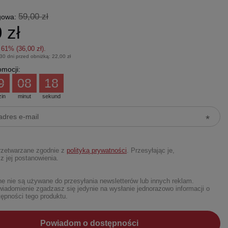
59,00 zł
gowa:
 zł
z
61
% (
36,00 zł
).
 30 dni przed obniżką:
22,00 zł
mocji:
9
08
17
zin
minut
sekund
rzetwarzane zgodnie z
polityką prywatności
. Przesyłając je,
z jej postanowienia.
 nie są używane do przesyłania newsletterów lub innych reklam.
iadomienie zgadzasz się jedynie na wysłanie jednorazowo informacji o
ępności tego produktu.
Powiadom o dostępności