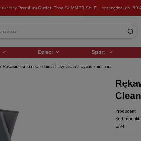
 ulubiony
Premium Outlet.
Trwa SUMMER SALE – oszczędzaj do -80%
Dzieci
Sport
Rękawice silikonowe Homla Easy Clean z wypustkami para
Rękaw
Clean
Producent
Kod produkt
EAN