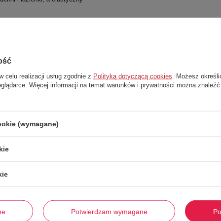
h używać do:
ość
zabrudzenia ze skórki.
w celu realizacji usług zgodnie z
Polityką dotyczącą cookies
. Możesz określi
eglądarce. Więcej informacji na temat warunków i prywatności można znaleźć
 pupila podczas kąpieli.
cookie (wymagane)
kie
Stwórz zestaw i dodaj do zamówienia
kie
ne
Potwierdzam wymagane
Po