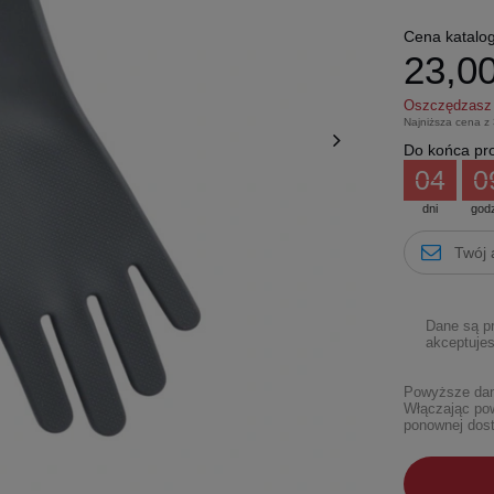
Cena katalo
23,00
Oszczędzas
Najniższa cena z
Do końca pro
04
0
dni
god
Dane są p
akceptujes
Powyższe dane
Włączając pow
ponownej dost