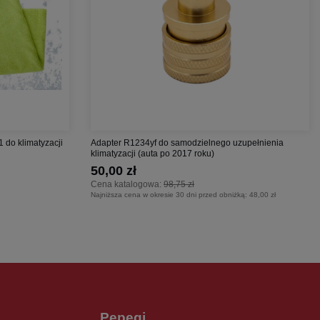
1 do klimatyzacji
Adapter R1234yf do samodzielnego uzupełnienia
klimatyzacji (auta po 2017 roku)
50,00 zł
Cena katalogowa:
98,75 zł
Najniższa cena w okresie 30 dni przed obniżką:
48,00 zł
Pepegi