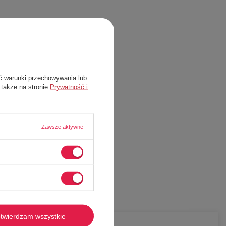
ć warunki przechowywania lub
 także na stronie
Prywatność i
Zawsze aktywne
twierdzam wszystkie