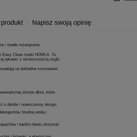
 produkt
Napisz swoją opinię
 i trwałe rozwiązanie.
ych Easy Clean marki HOMLA. To
ną rękawic z skutecznością myjki.
ozwalają na dokładne szorowanie
ewnętrznej stronie dłoni, które
i o detale i nowoczesny design.
etergentów, brudną wodą i
 zapachów i bardzo łatwo utrzymać
uchni i łazienki, a elastyczny