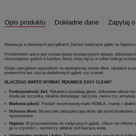
Opis produktu
Dokładne dane
Zapytaj o
Rewolucja w domowych porządkach! Zamień tradycyjne gąbki na higieniczne
Przedmiotem aukcji jest zestaw (para) innowacyjnych rękawic silikonow
niezastąpiony gadżet w każdym domu, który łączy w sobie funkcję ochron
Dzięki specjalnym wypustkom na wewnętrznej stronie dłoni, rękawice te p
powierzchni bez użycia dodatkowych gąbek czy ścierek.
DLACZEGO WARTO WYBRAĆ RĘKAWICE EASY CLEAN?
Funkcjonalność 2w1
: Rękawice posiadają gęste, silikonowe włosie na w
działa jak szczotka, idealnie domywając naczynia, owoce czy armaturę.
Markowa jakość
: Produkt renomowanej marki HOMLA, znanej z dbałośc
Ochrona dłoni:
Skutecznie zabezpieczają skórę rąk przed działaniem d
wysuszeniem.
Higiena
: W przeciwieństwie do tradycyjnych gąbek, silikon nie chłonie
go w czystości – wystarczy opłukać pod bieżącą wodą.
Uniwersalny rozmiar i kolor
: Elegancki szary kolor pasuje do każdej k