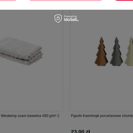
-
81%
 Westwing szare bawełna 490 g/m² 2
Figurki Kaemingk porcelanowe choinki
23,00 zł