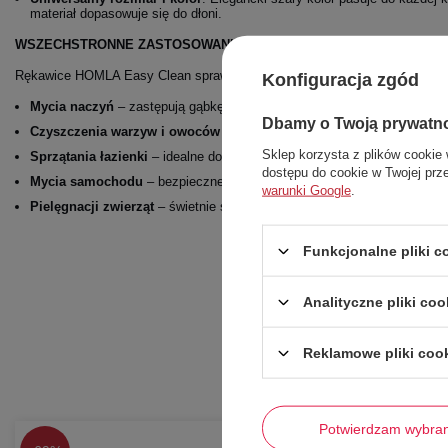
materiał dopasowuje się do dłoni.
WSZECHSTRONNE ZASTOSOWANIE:
Rękawice HOMLA Easy Clean sprawdzą się nie tylko w kuchni! Możesz ic
Konfiguracja zgód
Mycia naczyń
– zastępują gąbkę, chroniąc dłonie.
Dbamy o Twoją prywatn
Czyszczenia warzyw i owoców
– delikatne wypustki świetnie usuwają 
Sklep korzysta z plików cookie 
Sprzątania łazienki
– idealne do mycia umywalki, wanny czy płytek.
dostępu do cookie w Twojej prz
Mycia samochodu
– bezpieczne dla lakieru.
warunki Google
.
Pielęgnacji zwierząt
– świetnie sprawdzają się do wyczesywania sierści
Funkcjonalne pliki 
Analityczne pliki coo
Reklamowe pliki coo
Potwierdzam wybra