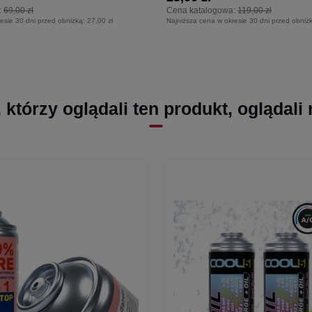
:
69,00 zł
Cena katalogowa:
119,00 zł
esie 30 dni przed obniżką:
27,00 zł
Najniższa cena w okresie 30 dni przed obniż
, którzy oglądali ten produkt, oglądali