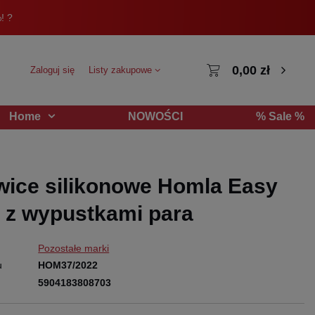
! ?
0,00 zł
Zaloguj się
Listy zakupowe
NOWOŚCI
% Sale %
Home
ice silikonowe Homla Easy
 z wypustkami para
Pozostałe marki
u
HOM37/2022
5904183808703