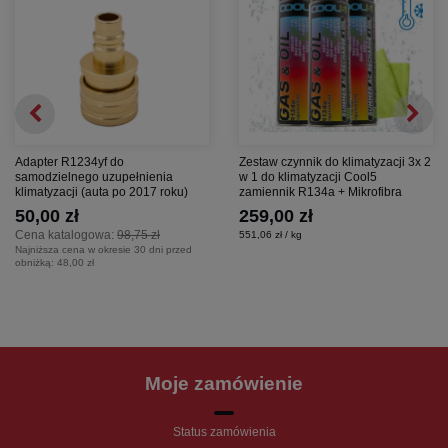
Adapter R1234yf do
Zestaw czynnik do klimatyzacji 3x 2
samodzielnego uzupełnienia
w 1 do klimatyzacji Cool5
klimatyzacji (auta po 2017 roku)
zamiennik R134a + Mikrofibra
50,00 zł
259,00 zł
Cena katalogowa:
98,75 zł
551,06 zł / kg
Najniższa cena w okresie 30 dni przed
obniżką:
48,00 zł
Moje zamówienie
Status zamówienia