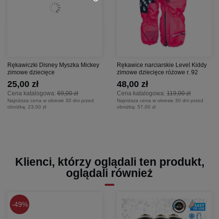
Rękawiczki Disney Myszka Mickey
Rękawice narciarskie Level Kiddy
zimowe dziecięce
zimowe dziecięce różowe r. 92
25,00 zł
48,00 zł
Cena katalogowa:
69,00 zł
Cena katalogowa:
119,00 zł
Najniższa cena w okresie 30 dni przed
Najniższa cena w okresie 30 dni przed
obniżką:
23,00 zł
obniżką:
57,00 zł
Klienci, którzy oglądali ten produkt,
oglądali również
49%