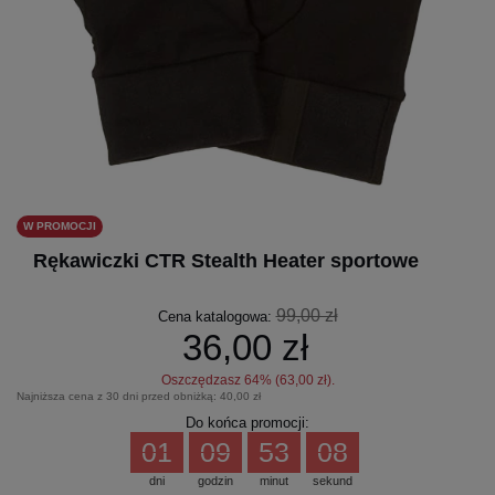
W PROMOCJI
Rękawiczki CTR Stealth Heater sportowe
99,00 zł
Cena katalogowa:
36,00 zł
Oszczędzasz
64
% (
63,00 zł
).
Najniższa cena z 30 dni przed obniżką:
40,00 zł
Do końca promocji:
01
09
53
08
dni
godzin
minut
sekund