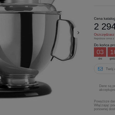
Cena katalo
2 294
Oszczędzas
Najniższa cena z
Do końca pro
03
1
dni
god
Dane są p
akceptujes
Powyższe dane
Włączając pow
ponownej dost