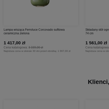
Lampa wisząca Ferroluce Corcovado sufitowa
Składany stół og
ceramiczna zielona
74 cm
1 417,00 zł
1 561,00 zł
Cena katalogowa:
3 339,00 zł
Cena katalogowa
Najniższa cena w okresie 30 dni przed obniżką:
1 667,00 zł
Najniższa cena w okr
Klienci