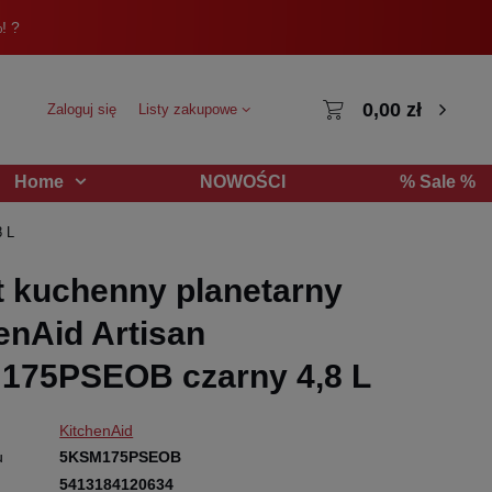
! ?
0,00 zł
Zaloguj się
Listy zakupowe
NOWOŚCI
% Sale %
Home
8 L
 kuchenny planetarny
enAid Artisan
175PSEOB czarny 4,8 L
KitchenAid
u
5KSM175PSEOB
5413184120634