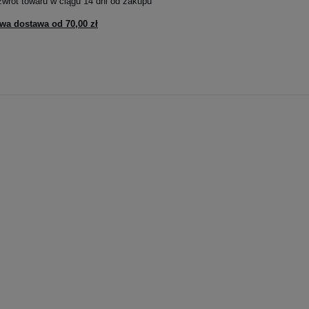
zwrot towaru w ciągu
14
dni od zakupu
wa dostawa od
70,00 zł