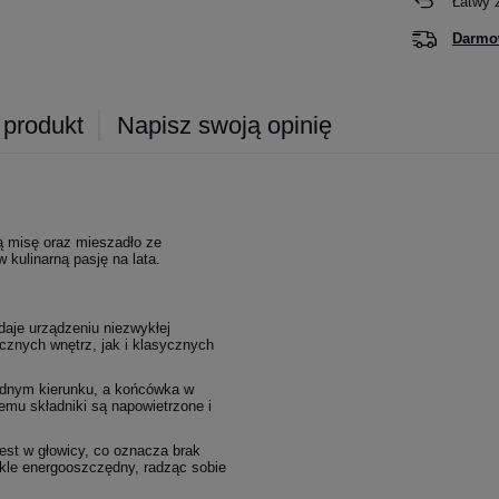
Łatwy 
Darmo
 produkt
Napisz swoją opinię
ą misę oraz mieszadło ze
kulinarną pasję na lata.
aje urządzeniu niezwykłej
ycznych wnętrz, jak i klasycznych
ednym kierunku, a końcówka w
temu składniki są napowietrzone i
st w głowicy, co oznacza brak
ykle energooszczędny, radząc sobie