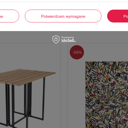
ne
Potwierdzam wymagane
Po
Stwórz zestaw i dodaj do zamówienia
-
58%