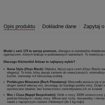
Opis produktu
Dokładne dane
Zapytaj o
Model z serii 175 to wersja premium,
oferująca w standardzie dodatkow
zgarniaczem, których brakuje w podstawowych wariantach. To inwestycja w 
Dlaczego KitchenAid Artisan to najlepszy wybór?
Ikona Stylu (Onyx Black):
Głęboka, błyszcząca czerń (Onyx Black) nad
elegancji. To kolor, który pasuje zarówno do nowoczesnych, minimalist
kuchni, stanowiąc ich luksusową ozdobę.
Perfekcyjne Mieszanie (Ruch Planetarny):
Mieszadło porusza się w j
drugim (wokół własnej osi), docierając do każdego punktu misy. Dzięki 
wymieszane idealnie, bez konieczności zeskrobywania ich ze ścianek.
Moc i Cisza (Napęd Bezpośredni):
Silnik o mocy 300W umieszczony je
pasków klinowych i utraty mocy. Mikser jest cichy, niezawodny i niezw
nawet z najcięższym ciastem chlebowym (do 1 kg mąki).