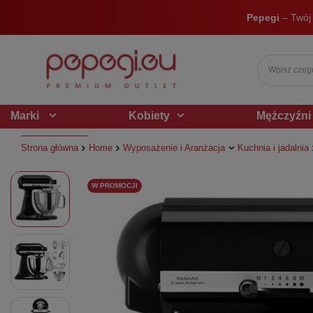
Pepegi
– Twój
Marki
Kobiety
Mężczyźni
Strona główna
Home
Wyposażenie i Aranżacja
Kuchnia i jadalnia
W PROMOCJI