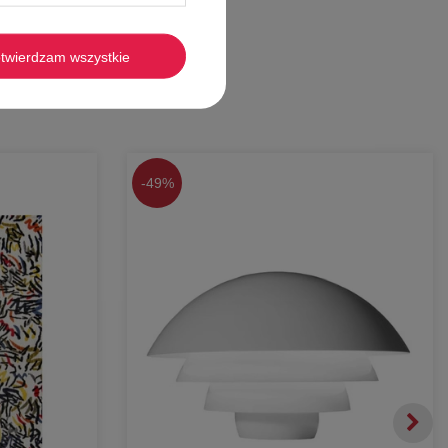
twierdzam wszystkie
-
49%