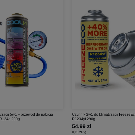
yzacji 5w1 + przewód do nabicia
Czynnik 2w1 do klimatyzacji FreezeE
 R134a 290g
R1234yf 290g
54,99 zł
0,19 zł / g