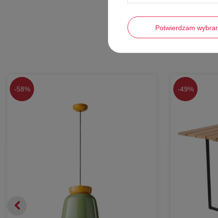
Potwierdzam wybra
-
58%
-
49%