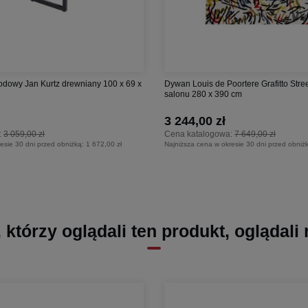
rodowy Jan Kurtz drewniany 100 x 69 x
Dywan Louis de Poortere Grafitto Stre
salonu 280 x 390 cm
3 244,00 zł
:
3 059,00 zł
Cena katalogowa:
7 649,00 zł
esie 30 dni przed obniżką:
1 672,00 zł
Najniższa cena w okresie 30 dni przed obniż
, którzy oglądali ten produkt, oglądali