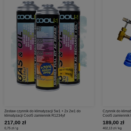
Zestaw czynnik do klimatyzacji 5w1 + 2x 2w1 do
Czynnik do klimat
klimatyzacji Cool5 zamiennik R1234yf
Cool5 zamiennik
217,00 zł
189,00 zł
0,75 zł / g
402,13 zł / kg