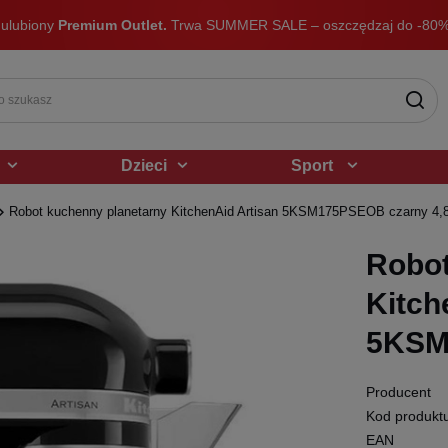
 ulubiony
Premium Outlet.
Trwa SUMMER SALE – oszczędzaj do -80%
Dzieci
Sport
Robot kuchenny planetarny KitchenAid Artisan 5KSM175PSEOB czarny 4,
Robot
Kitch
5KSM
Producent
Kod produkt
EAN