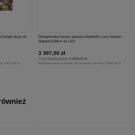
et Graph duży do
Designerska lampa stołowa Martinelli Luce Visiere –
Signed Edition 4x LED
3 397,00 zł
Cena katalogowa:
6 659,00 zł
ką:
3 817,00 zł
Najniższa cena w okresie 30 dni przed obniżką:
3 997,00 zł
 również