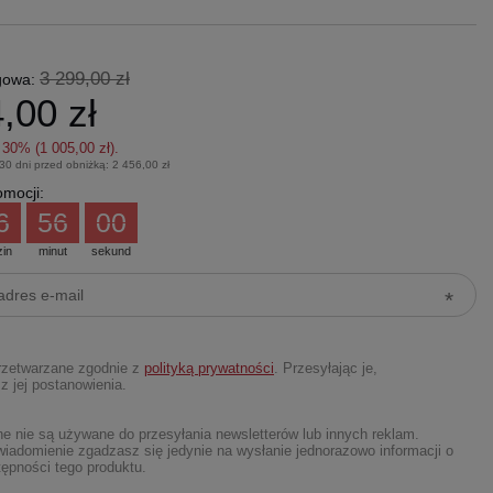
3 299,00 zł
gowa:
,00 zł
z
30
% (
1 005,00 zł
).
 30 dni przed obniżką:
2 456,00 zł
mocji:
6
55
59
zin
minut
sekund
rzetwarzane zgodnie z
polityką prywatności
. Przesyłając je,
z jej postanowienia.
 nie są używane do przesyłania newsletterów lub innych reklam.
iadomienie zgadzasz się jedynie na wysłanie jednorazowo informacji o
ępności tego produktu.