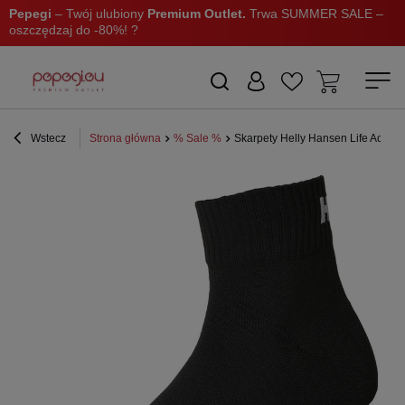
Pepegi
– Twój ulubiony
Premium Outlet.
Trwa SUMMER SALE –
oszczędzaj do -80%! ?
Wstecz
Strona główna
% Sale %
Skarpety Helly Hansen Life Active