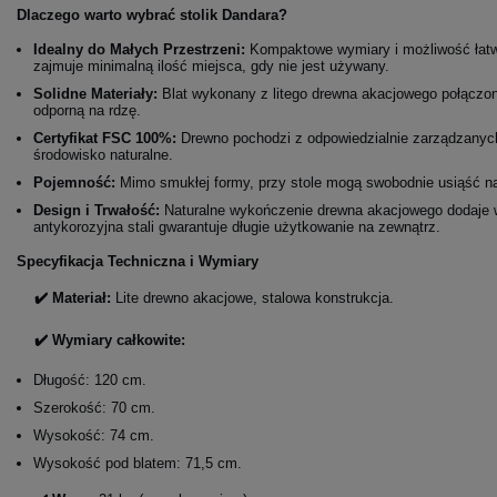
Dlaczego warto wybrać stolik Dandara?
Idealny do Małych Przestrzeni:
Kompaktowe wymiary i możliwość łatwe
zajmuje minimalną ilość miejsca, gdy nie jest używany.
Solidne Materiały:
Blat wykonany z litego drewna akacjowego połączony
odporną na rdzę.
Certyfikat FSC 100%:
Drewno pochodzi z odpowiedzialnie zarządzanych
środowisko naturalne.
Pojemność:
Mimo smukłej formy, przy stole mogą swobodnie usiąść n
Design i Trwałość:
Naturalne wykończenie drewna akacjowego dodaje w
antykorozyjna stali gwarantuje długie użytkowanie na zewnątrz.
Specyfikacja Techniczna i Wymiary
✔️ Materiał:
Lite drewno akacjowe, stalowa konstrukcja.
✔️ Wymiary całkowite:
Długość: 120 cm.
Szerokość: 70 cm.
Wysokość: 74 cm.
Wysokość pod blatem: 71,5 cm.