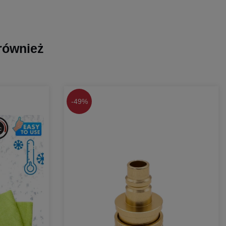
 również
-
49%