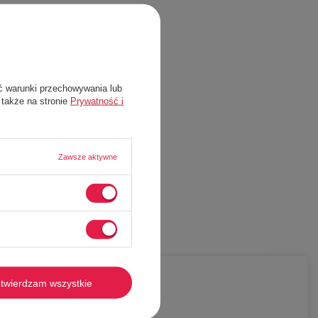
ć warunki przechowywania lub
 także na stronie
Prywatność i
Zawsze aktywne
-
49%
twierdzam wszystkie