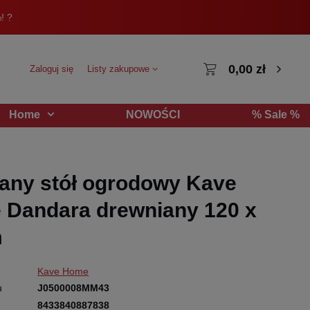
! ?
0,00 zł
Zaloguj się
Listy zakupowe
NOWOŚCI
% Sale %
Home
any stół ogrodowy Kave
Dandara drewniany 120 x
m
Kave Home
u
J0500008MM43
8433840887838