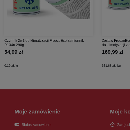
Czynnik 2w1 do klimatyzacji FreezeEco zamiennik
Zestaw FreezeEco
R134a 290g
do klimatyzacji z
54,99 zł
169,99 zł
0,19 zł / g
361,68 zł / kg
Moje zamówienie
Moje k
Status zamówienia
Zarejest