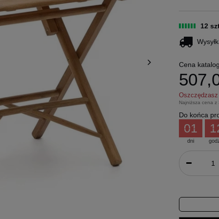
12 sz
Wysyłk
Cena katalo
507,0
Oszczędzas
Najniższa cena z
Do końca pro
01
1
dni
god