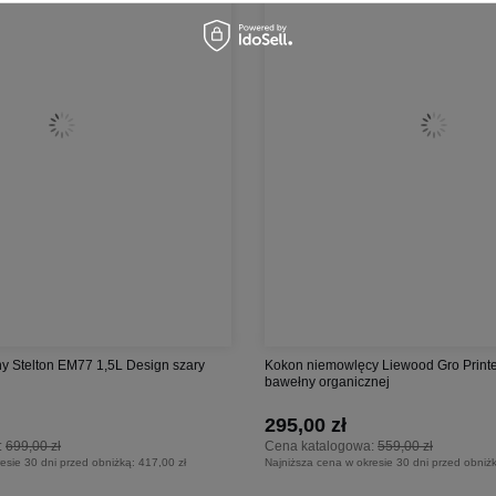
ny Stelton EM77 1,5L Design szary
Kokon niemowlęcy Liewood Gro Print
bawełny organicznej
295,00 zł
:
699,00 zł
Cena katalogowa:
559,00 zł
esie 30 dni przed obniżką:
417,00 zł
Najniższa cena w okresie 30 dni przed obniż