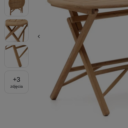
+
3
zdjęcia