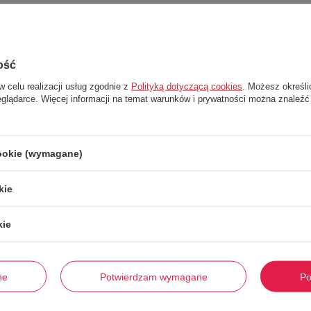
ość
w celu realizacji usług zgodnie z
Polityką dotyczącą cookies
. Możesz określi
eglądarce. Więcej informacji na temat warunków i prywatności można znaleźć
cookie (wymagane)
kie
Stwórz zestaw i dodaj do zamówienia
kie
-
47%
ne
Potwierdzam wymagane
Po