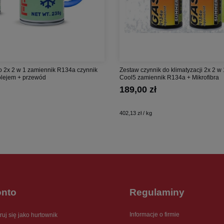
 2x 2 w 1 zamiennik R134a czynnik
Zestaw czynnik do klimatyzacji 2x 2 w 
 olejem + przewód
Cool5 zamiennik R134a + Mikrofibra
189,00 zł
402,13 zł / kg
onto
Regulaminy
Informacje o firmie
ruj się jako hurtownik