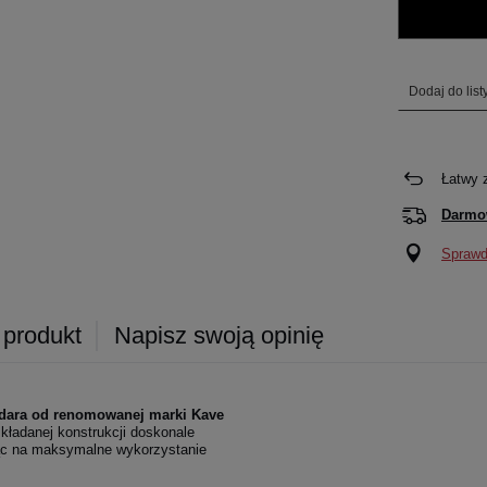
Dodaj do lis
Łatwy 
Darmo
Sprawdź
 produkt
Napisz swoją opinię
dara od renomowanej marki Kave
składanej konstrukcji doskonale
jąc na maksymalne wykorzystanie