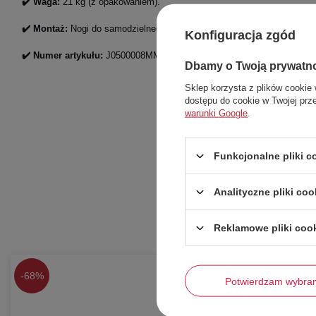
✔️ Waga:
21 kg (z opakowaniem).
✔️ Montaż:
Nogi do samodzielnego montażu.
Konfiguracja zgód
✔️ Numer artykułu:
J0500008MM43.
Dbamy o Twoją prywatn
Sklep korzysta z plików cookie 
dostępu do cookie w Twojej prz
warunki Google
.
Funkcjonalne pliki 
Analityczne pliki coo
Reklamowe pliki coo
-
68%
-
49%
Potwierdzam wybra