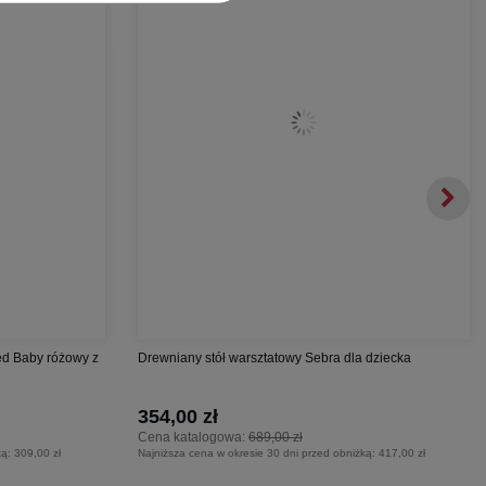
ed Baby różowy z
Drewniany stół warsztatowy Sebra dla dziecka
354,00 zł
Cena katalogowa:
689,00 zł
ką:
309,00 zł
Najniższa cena w okresie 30 dni przed obniżką:
417,00 zł