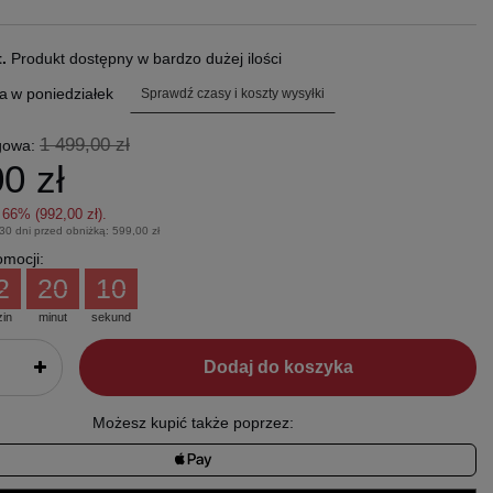
t.
Produkt dostępny w bardzo dużej ilości
a
w poniedziałek
Sprawdź czasy i koszty wysyłki
1 499,00 zł
gowa:
0 zł
z
66
% (
992,00 zł
).
 30 dni przed obniżką:
599,00 zł
mocji:
2
20
09
zin
minut
sekund
Dodaj do koszyka
Możesz kupić także poprzez: