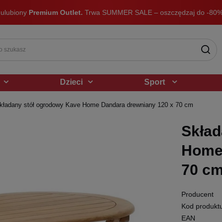
 ulubiony
Premium Outlet.
Trwa SUMMER SALE – oszczędzaj do -80%
Dzieci
Sport
kładany stół ogrodowy Kave Home Dandara drewniany 120 x 70 cm
Skład
Home 
70 c
Producent
Kod produkt
EAN