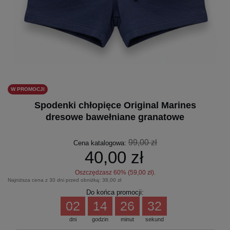
W PROMOCJI
Spodenki chłopięce Original Marines
dresowe bawełniane granatowe
99,00 zł
Cena katalogowa:
40,00 zł
Oszczędzasz
60
% (
59,00 zł
).
Najniższa cena z 30 dni przed obniżką:
38,00 zł
Do końca promocji:
02
14
26
32
dni
godzin
minut
sekund