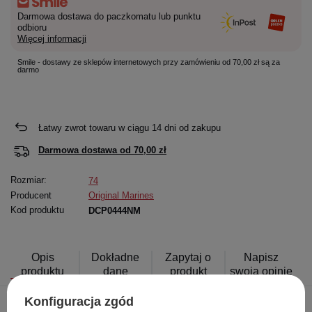
Darmowa dostawa do paczkomatu lub punktu
odbioru
Więcej informacji
Smile - dostawy ze sklepów internetowych przy zamówieniu od 70,00 zł są za
darmo
Łatwy zwrot towaru w ciągu
14
dni od zakupu
Darmowa dostawa od
70,00 zł
Rozmiar:
74
Producent
Original Marines
Kod produktu
DCP0444NM
Opis
Dokładne
Zapytaj o
Napisz
produktu
dane
produkt
swoją opinię
Konfiguracja zgód