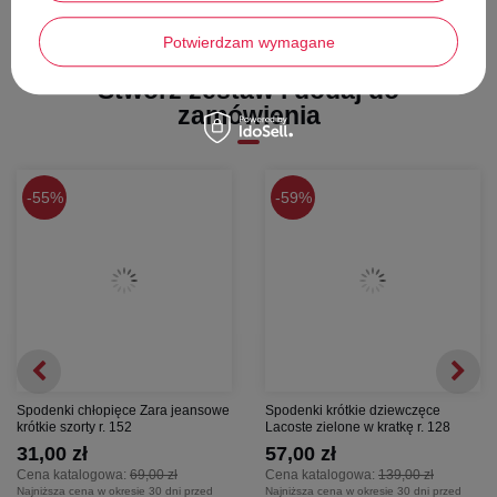
Potwierdzam wymagane
Stwórz zestaw i dodaj do
zamówienia
55%
59%
Spodenki chłopięce Zara jeansowe
Spodenki krótkie dziewczęce
krótkie szorty r. 152
Lacoste zielone w kratkę r. 128
31,00 zł
57,00 zł
Cena katalogowa:
69,00 zł
Cena katalogowa:
139,00 zł
Najniższa cena w okresie 30 dni przed
Najniższa cena w okresie 30 dni przed