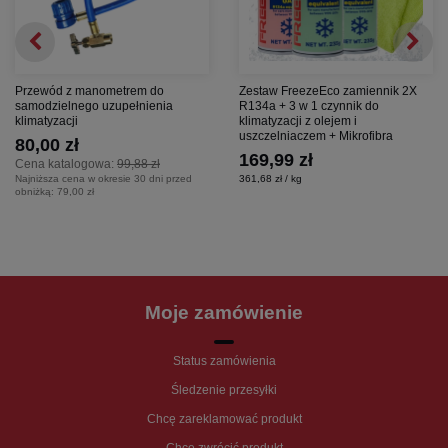
Przewód z manometrem do
Zestaw FreezeEco zamiennik 2X
samodzielnego uzupełnienia
R134a + 3 w 1 czynnik do
klimatyzacji
klimatyzacji z olejem i
uszczelniaczem + Mikrofibra
80,00 zł
169,99 zł
Cena katalogowa:
99,88 zł
Najniższa cena w okresie 30 dni przed
361,68 zł / kg
obniżką:
79,00 zł
Moje zamówienie
Status zamówienia
Śledzenie przesyłki
Chcę zareklamować produkt
Chcę zwrócić produkt