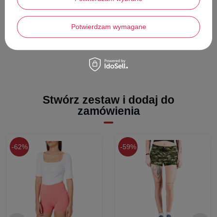
Model
z czterema kieszeniami
Idealne do tworzenia letnich stylizacji
Potwierdzam wymagane
Stwórz zestaw i dodaj do
zamówienia
62%
59%