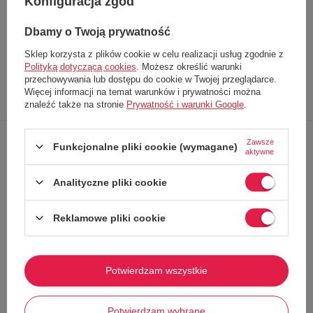
Konfiguracja zgód
Producent
Brixton
Kod produktu
04240 HIDE
Dbamy o Twoją prywatność
EAN
999998171383
Sklep korzysta z plików cookie w celu realizacji usług zgodnie z
Polityką dotyczącą cookies
. Możesz określić warunki
przechowywania lub dostępu do cookie w Twojej przeglądarce.
Opis
Dokładne
Zapytaj o
Napisz
Więcej informacji na temat warunków i prywatności można
znaleźć także na stronie
Prywatność i warunki Google
.
produktu
dane
produkt
swoją opinię
Zawsze
Funkcjonalne pliki cookie (wymagane)
aktywne
Analityczne pliki cookie
Damskie spodenki marki
Brixton
Wykonane z
wysokiej jakości materiałów
Reklamowe pliki cookie
Zapewniają komfort i wygodę
Wzór w kratkę
Szlufki
na pasek
Potwierdzam wszystkie
Zapinane na haczyk, zasuwane na zamek błyskawiczny
Szersza nogawka
Plisy
na nogawkach
Potwierdzam wybrane