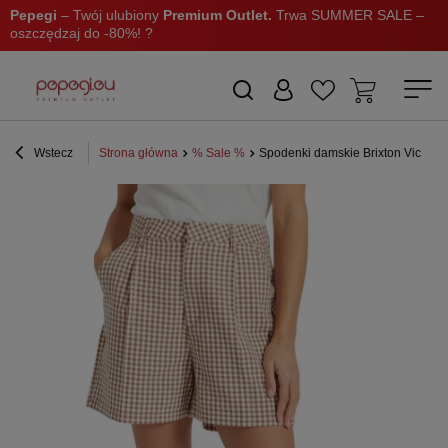
Pepegi
– Twój ulubiony
Premium Outlet.
Trwa SUMMER SALE –
oszczędzaj do -80%! ?
Wstecz
Strona główna
% Sale %
Spodenki damskie Brixton Victory 