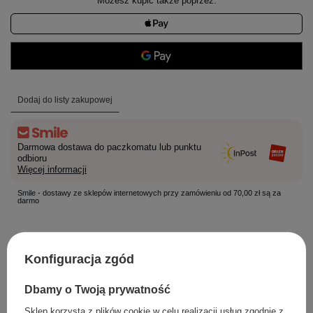
Możesz kupić także poprzez:
Dodaj do listy zakupowej
Darmowa dostawa do paczkomatu lub punktu
odbioru
Więcej informacji
Smile - dostawy ze sklepów internetowych przy zamówieniu od 70,00 zł są za
darmo
Konfiguracja zgód
Łatwy zwrot towaru w ciągu
14
dni od zakupu
Darmowa dostawa od
70,00 zł
Dbamy o Twoją prywatność
Rozmiar:
Sklep korzysta z plików cookie w celu realizacji usług zgodnie z
S