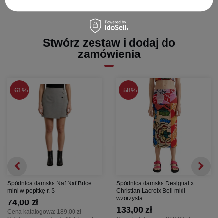
Stwórz zestaw i dodaj do
zamówienia
61%
58%
Spódnica damska Naf Naf Brice
Spódnica damska Desigual x
mini w pepitkę r. S
Christian Lacroix Bell midi
wzorzysta
74,00 zł
133,00 zł
Cena katalogowa:
189,00 zł