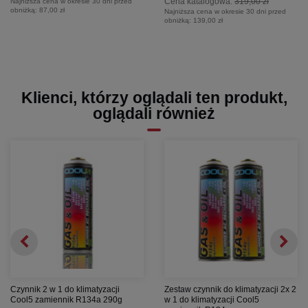
Cena katalogowa:
319,00 zł
Najniższa cena w okresie 30 dni przed
obniżką:
87,00 zł
Najniższa cena w okresie 30 dni przed
obniżką:
139,00 zł
Klienci, którzy oglądali ten produkt,
oglądali również
Czynnik 2 w 1 do klimatyzacji
Zestaw czynnik do klimatyzacji 2x 2
Cool5 zamiennik R134a 290g
w 1 do klimatyzacji Cool5