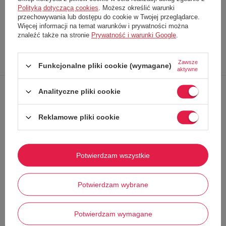
Polityką dotyczącą cookies
. Możesz określić warunki
Producent
Guess
przechowywania lub dostępu do cookie w Twojej przeglądarce.
Kod produktu
W0YD99WBG60
Więcej informacji na temat warunków i prywatności można
znaleźć także na stronie
Prywatność i warunki Google
.
Opis
Dokładne
Zapytaj o
Napisz
Zawsze
produktu
dane
produkt
swoją opinię
Funkcjonalne pliki cookie (wymagane)
aktywne
Analityczne pliki cookie
Spodenki od marki
Guess
Wykonane z najwyższej jakości materiałów
Reklamowe pliki cookie
Dopasowane, podkreślają atuty figury
Wysoki stan
talii
Zasuwane na ukryty zamek
Potwierdzam wszystkie
Imitacja skóry
Guma w pasie
Potwierdzam wybrane
Idealne dla pewnych siebie kobiet!
Potwierdzam wymagane