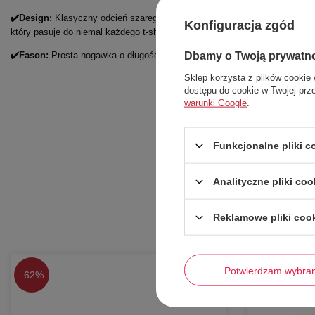
✔️Design:
Klasyczny odcień szarego z czarnymi detalami (sznurek, zamek
Konfiguracja zgód
który pasuje do niemal każdego t-shirtu.
Dbamy o Twoją prywatn
✔️Fason:
Prosta nogawka o długości przed kolano, zapewniająca przewiew
Sklep korzysta z plików cookie 
dostępu do cookie w Twojej prz
warunki Google
.
Funkcjonalne pliki 
Analityczne pliki coo
Reklamowe pliki coo
Potwierdzam wybra
-
62%
-
56%