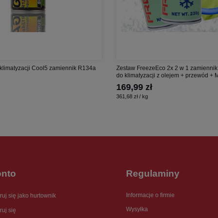
 klimatyzacji Cool5 zamiennik R134a
Zestaw FreezeEco 2x 2 w 1 zamiennik
do klimatyzacji z olejem + przewód + M
169,99 zł
361,68 zł / kg
onto
Regulaminy
Informacje o firmie
ruj się jako hurtownik
Wysyłka
ruj się