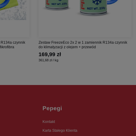
 R134a czynnik
Zestaw FreezeEco 2x 2 w 1 zamiennik R134a czynnik
ikrofibra
do klimatyzacji z olejem + przewód
169,99 zł
361,68 zł / kg
Pepegi
Kontakt
Karta Stałego Klienta