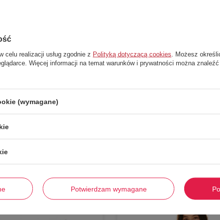
, mały nadruk graficzny na udzie),
ość
ność w cieplejsze dni.
w celu realizacji usług zgodnie z
Polityką dotyczącą cookies
. Możesz określi
eglądarce. Więcej informacji na temat warunków i prywatności można znaleźć
cookie (wymagane)
kie
Stwórz zestaw i dodaj do zamówienia
kie
ne
Potwierdzam wymagane
Po
-
72%