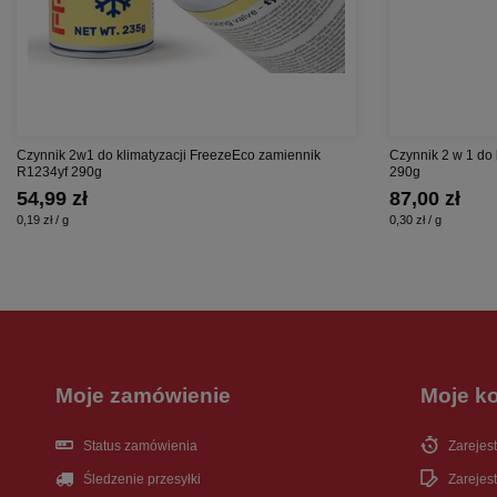
Czynnik 2w1 do klimatyzacji FreezeEco zamiennik
Czynnik 2 w 1 do
R1234yf 290g
290g
54,99 zł
87,00 zł
0,19 zł / g
0,30 zł / g
Moje zamówienie
Moje k
Status zamówienia
Zarejest
Śledzenie przesyłki
Zarejest