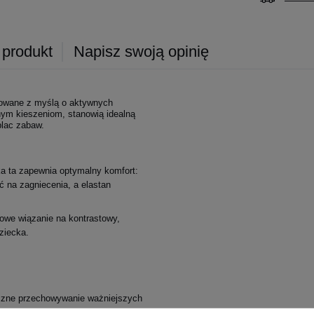
 produkt
Napisz swoją opinię
ktowane z myślą o aktywnych
ym kieszeniom, stanowią idealną
plac zabaw.
a ta zapewnia optymalny komfort:
ć na zagniecenia, a elastan
owe wiązanie na kontrastowy,
ziecka.
czne przechowywanie ważniejszych