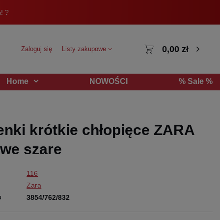
! ?
0,00 zł
Zaloguj się
Listy zakupowe
NOWOŚCI
% Sale %
Home
nki krótkie chłopięce ZARA
we szare
116
Zara
u
3854/762/832