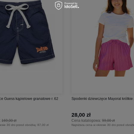
ce Guess kąpielowe granatowe r. 62
Spodenki dziewczęce Mayoral krótkie
28,00 zł
:
169,00 zł
Cena katalogowa:
99,00 zł
esie 30 dni przed obniżką:
87,00 zł
Najniższa cena w okresie 30 dni przed obniż