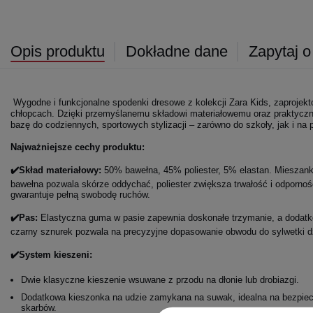
Opis produktu
Dokładne dane
Zapytaj o
Wygodne i funkcjonalne spodenki dresowe z kolekcji Zara Kids, zaproje
chłopcach. Dzięki przemyślanemu składowi materiałowemu oraz praktyczn
bazę do codziennych, sportowych stylizacji – zarówno do szkoły, jak i na 
Najważniejsze cechy produktu:
✔️Skład materiałowy:
50% bawełna, 45% poliester, 5% elastan. Mieszank
bawełna pozwala skórze oddychać, poliester zwiększa trwałość i odpornoś
gwarantuje pełną swobodę ruchów.
✔️Pas:
Elastyczna guma w pasie zapewnia doskonałe trzymanie, a dodatk
czarny sznurek pozwala na precyzyjne dopasowanie obwodu do sylwetki d
✔️System kieszeni:
Dwie klasyczne kieszenie wsuwane z przodu na dłonie lub drobiazgi.
Dodatkowa kieszonka na udzie zamykana na suwak, idealna na bezpie
skarbów.