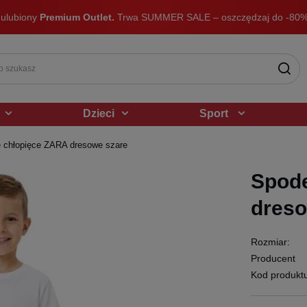
 ulubiony
Premium Outlet.
Trwa SUMMER SALE – oszczędzaj do -80%
Dzieci
Sport
e chłopięce ZARA dresowe szare
Spode
dreso
Rozmiar:
Producent
Kod produkt