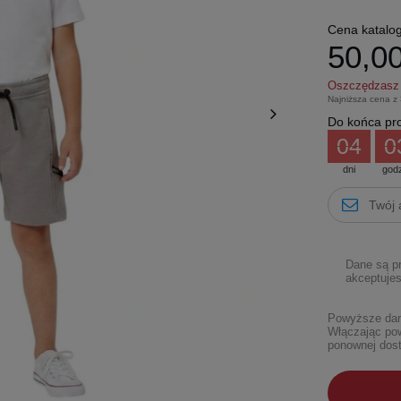
Cena katalo
50,00
Oszczędzas
Najniższa cena z
Do końca pro
04
0
dni
god
Dane są p
akceptujes
Powyższe dane
Włączając pow
ponownej dost