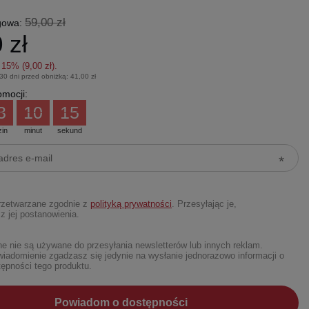
59,00 zł
gowa:
 zł
z
15
% (
9,00 zł
).
 30 dni przed obniżką:
41,00 zł
mocji:
3
10
14
zin
minut
sekund
rzetwarzane zgodnie z
polityką prywatności
. Przesyłając je,
z jej postanowienia.
 nie są używane do przesyłania newsletterów lub innych reklam.
iadomienie zgadzasz się jedynie na wysłanie jednorazowo informacji o
ępności tego produktu.
Powiadom o dostępności