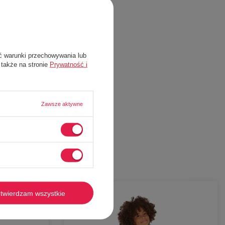
ć warunki przechowywania lub
 także na stronie
Prywatność i
Zawsze aktywne
twierdzam wszystkie
-
72%