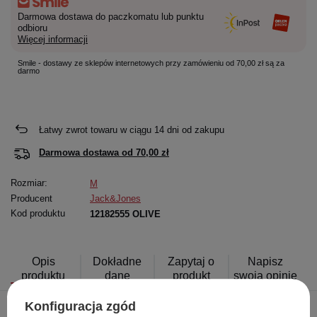
Darmowa dostawa do paczkomatu lub punktu
odbioru
Więcej informacji
Smile - dostawy ze sklepów internetowych przy zamówieniu od 70,00 zł są za
darmo
Łatwy zwrot towaru w ciągu
14
dni od zakupu
Darmowa dostawa od
70,00 zł
Rozmiar:
M
Producent
Jack&Jones
Kod produktu
12182555 OLIVE
Opis
Dokładne
Zapytaj o
Napisz
produktu
dane
produkt
swoją opinię
Konfiguracja zgód