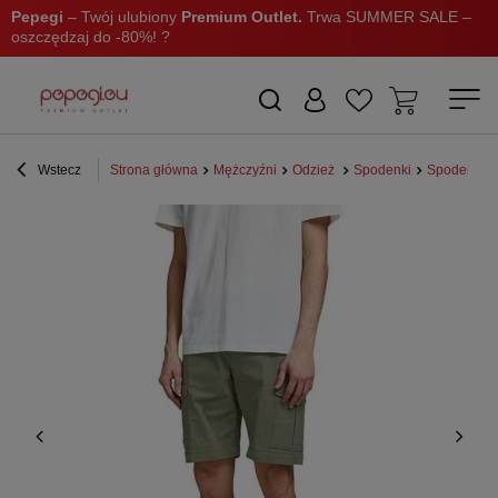
Pepegi
– Twój ulubiony
Premium Outlet.
Trwa SUMMER SALE –
oszczędzaj do -80%! ?
Wstecz
Strona główna
Mężczyźni
Odzież
Spodenki
Spodenki m