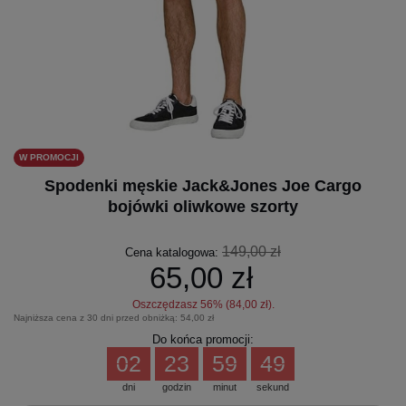
W PROMOCJI
Spodenki męskie Jack&Jones Joe Cargo
bojówki oliwkowe szorty
149,00 zł
Cena katalogowa:
65,00 zł
Oszczędzasz
56
% (
84,00 zł
).
Najniższa cena z 30 dni przed obniżką:
54,00 zł
Do końca promocji:
02
23
59
49
dni
godzin
minut
sekund