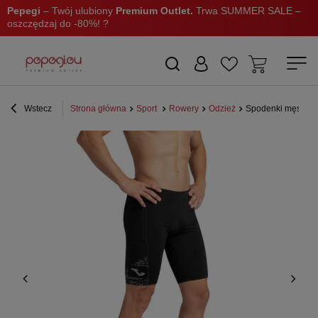
Pepegi
– Twój ulubiony
Premium Outlet.
Trwa SUMMER SALE –
oszczędzaj do -80%! ?
Wstecz
Strona główna
Sport
Rowery
Odzież
Spodenki męskie Jo