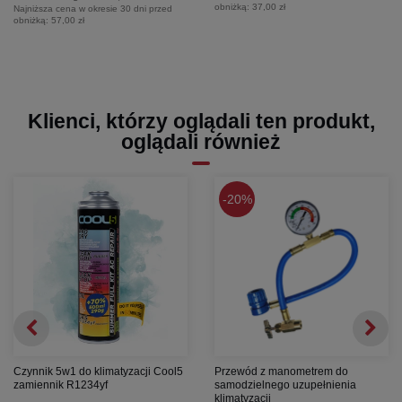
obniżką:
37,00 zł
Najniższa cena w okresie 30 dni przed
obniżką:
57,00 zł
Klienci, którzy oglądali ten produkt,
oglądali również
20%
Czynnik 5w1 do klimatyzacji Cool5
Przewód z manometrem do
zamiennik R1234yf
samodzielnego uzupełnienia
klimatyzacji