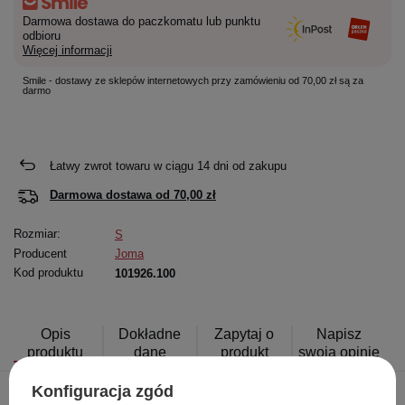
Darmowa dostawa do paczkomatu lub punktu
odbioru
Więcej informacji
Smile - dostawy ze sklepów internetowych przy zamówieniu od 70,00 zł są za
darmo
Łatwy zwrot towaru w ciągu
14
dni od zakupu
Darmowa dostawa od
70,00 zł
Rozmiar:
S
Producent
Joma
Kod produktu
101926.100
Opis
Dokładne
Zapytaj o
Napisz
produktu
dane
produkt
swoją opinię
Konfiguracja zgód