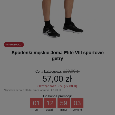
W PROMOCJI
Spodenki męskie Joma Elite VIII sportowe
getry
129,00 zł
Cena katalogowa:
57,00 zł
Oszczędzasz
56
% (
72,00 zł
).
Najniższa cena z 30 dni przed obniżką:
67,00 zł
Do końca promocji:
01
12
59
03
dni
godzin
minut
sekund