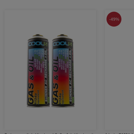
-
49%