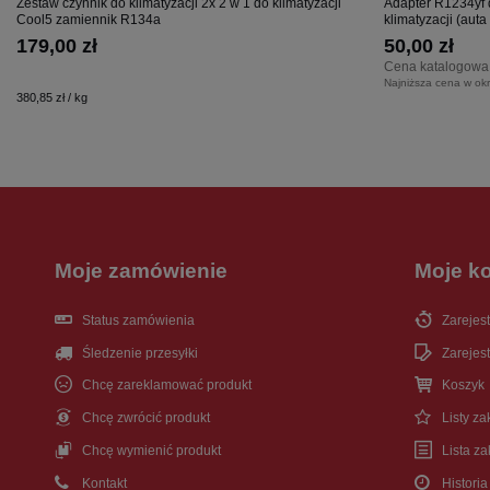
Zestaw czynnik do klimatyzacji 2x 2 w 1 do klimatyzacji
Adapter R1234yf 
Cool5 zamiennik R134a
klimatyzacji (aut
179,00 zł
50,00 zł
Cena katalogowa
Najniższa cena w okr
380,85 zł / kg
Moje zamówienie
Moje k
Status zamówienia
Zarejest
Śledzenie przesyłki
Zarejest
Chcę zareklamować produkt
Koszyk
Chcę zwrócić produkt
Listy z
Chcę wymienić produkt
Lista z
Kontakt
Historia