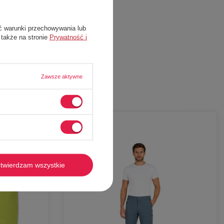
ć warunki przechowywania lub
 także na stronie
Prywatność i
Zawsze aktywne
-
57%
twierdzam wszystkie