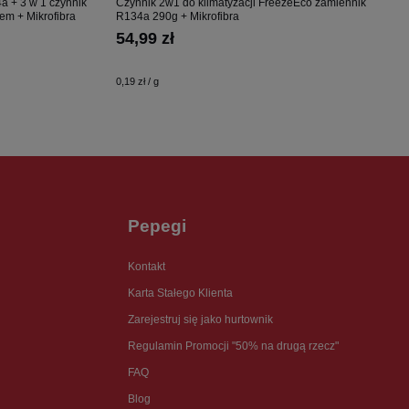
 + 3 w 1 czynnik
Czynnik 2w1 do klimatyzacji FreezeEco zamiennik
zem + Mikrofibra
R134a 290g + Mikrofibra
54,99 zł
0,19 zł / g
Pepegi
Kontakt
Karta Stałego Klienta
Zarejestruj się jako hurtownik
Regulamin Promocji "50% na drugą rzecz"
FAQ
Blog