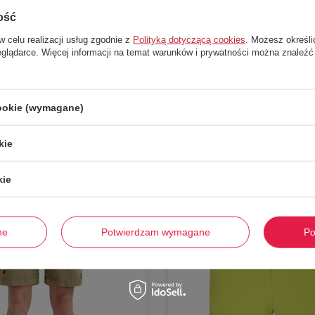
ość
w celu realizacji usług zgodnie z
Polityką dotyczącą cookies
. Możesz określi
eglądarce. Więcej informacji na temat warunków i prywatności można znaleźć
Stwórz zestaw i dodaj do zamówienia
cookie (wymagane)
kie
-
78%
kie
ne
Potwierdzam wymagane
Po