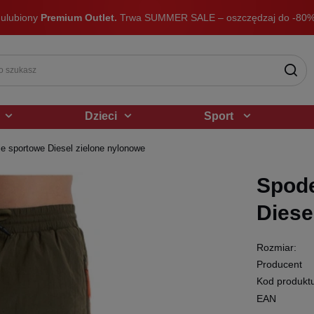
 ulubiony
Premium Outlet.
Trwa SUMMER SALE – oszczędzaj do -80%
Dzieci
Sport
e sportowe Diesel zielone nylonowe
Spode
Diese
Rozmiar:
Producent
Kod produkt
EAN