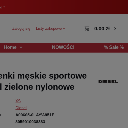
! ?
0,00 zł
Zaloguj się
Listy zakupowe
NOWOŚCI
% Sale %
Home
nki męskie sportowe
l zielone nylonowe
XS
Diesel
u
A00665-0LAYV-951F
8059010038383