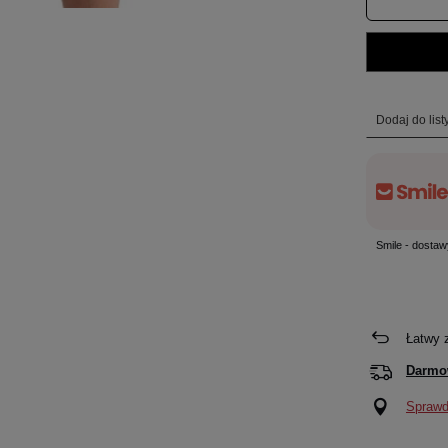
Dodaj do lis
Smile - dostaw
Łatwy 
Darmo
Sprawdź