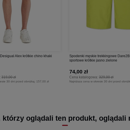
esigual Alex krótkie chino khaki
Spodenki męskie trekkingowe Dare2B 
sportowe krótkie jasno zielone
74,00 zł
:
319,00 zł
Cena katalogowa:
329,00 zł
esie 30 dni przed obniżką:
157,00 zł
Najniższa cena w okresie 30 dni przed obniż
, którzy oglądali ten produkt, oglądali