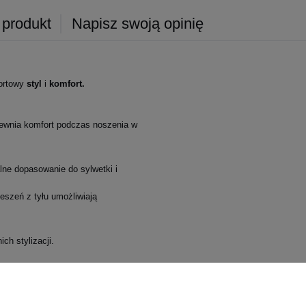
 produkt
Napisz swoją opinię
ortowy
styl
i
komfort.
pewnia komfort podczas noszenia w
ne dopasowanie do sylwetki i
eszeń z tyłu umożliwiają
ch stylizacji.