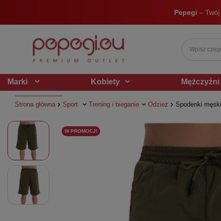
Pepegi
– Twój
Marki
Kobiety
Mężczyźni
Strona główna
Sport
Trening i bieganie
Odzież
Spodenki męski
W PROMOCJI