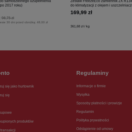
do samodzielnego uzupełnienia
Zestaw FreezeEco zamiennik 2X R134a
a po 2017 roku)
do klimatyzacji z olejem i uszczelniac
169,99 zł
:
98,75 zł
esie 30 dni przed obniżką:
48,00 zł
361,68 zł / kg
onto
Regulaminy
Informacje o firmie
ruj się jako hurtownik
Wysyłka
ruj się
Sposoby płatności i prowizje
Regulamin
akupowe
Polityka prywatności
akupionych produktów
Odstąpienie od umowy
 transakcji