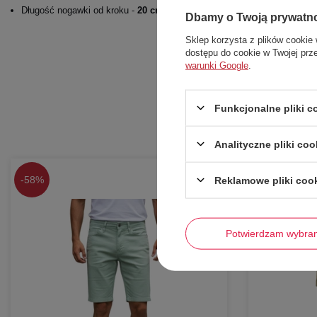
Długość nogawki od kroku -
20 cm
Dbamy o Twoją prywatn
Sklep korzysta z plików cookie 
dostępu do cookie w Twojej prz
warunki Google
.
Funkcjonalne pliki 
Analityczne pliki coo
-
58%
-
58%
Reklamowe pliki coo
Potwierdzam wybra