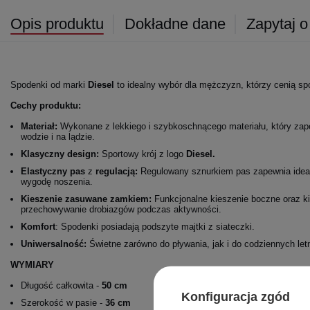
Opis produktu
Dokładne dane
Zapytaj o
Spodenki od marki
Diesel
to idealny wybór dla mężczyzn, którzy cenią sp
Cechy produktu:
Materiał:
Wykonane z lekkiego i szybkoschnącego materiału, który za
wodzie i na lądzie.
Klasyczny design
:
Sportowy krój z logo
Diesel.
Elastyczny pas
z
regulacją
:
Regulowany sznurkiem pas zapewnia ideal
wygodę noszenia.
Kieszenie zasuwane zamkiem
:
Funkcjonalne kieszenie boczne oraz ki
przechowywanie drobiazgów podczas aktywności.
Komfort
: Spodenki posiadają podszyte majtki z siateczki.
Uniwersalność:
Świetne zarówno do pływania, jak i do codziennych letni
WYMIARY
Długość całkowita -
50 cm
Konfiguracja zgód
Szerokość w pasie -
36 cm