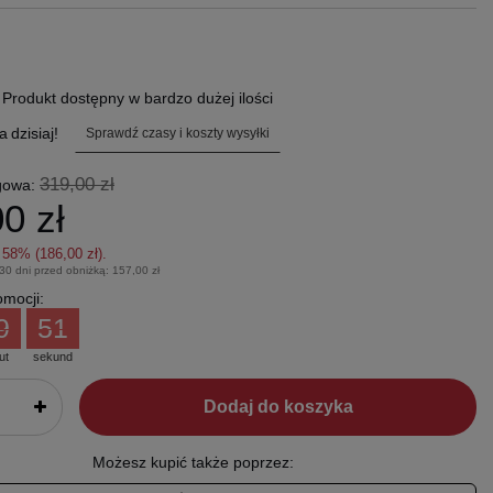
.
Produkt dostępny w bardzo dużej ilości
a
dzisiaj!
Sprawdź czasy i koszty wysyłki
319,00 zł
gowa:
0 zł
z
58
% (
186,00 zł
).
 30 dni przed obniżką:
157,00 zł
mocji:
9
50
ut
sekund
Dodaj do koszyka
Możesz kupić także poprzez: