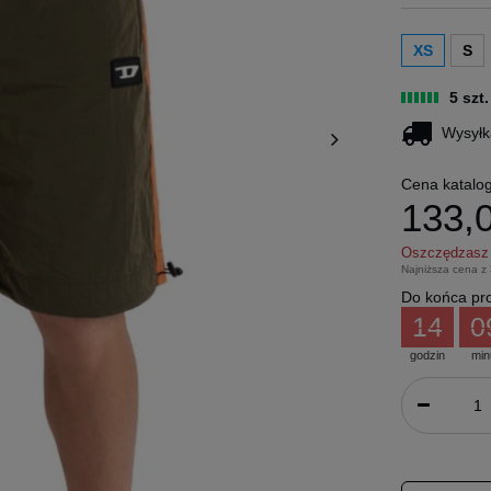
XS
S
5 szt
Wysyłk
Cena katalo
133,0
Oszczędzas
Najniższa cena z
Do końca pro
14
0
godzin
min