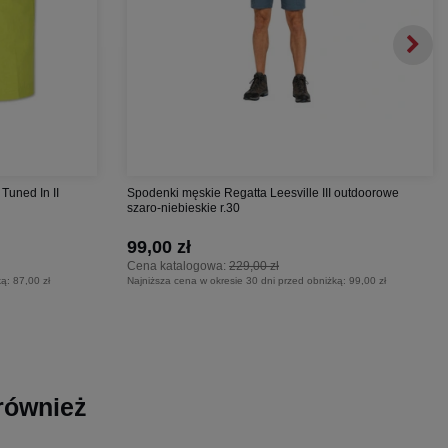
Tuned In II
Spodenki męskie Regatta Leesville III outdoorowe
szaro-niebieskie r.30
99,00 zł
Cena katalogowa:
229,00 zł
ką:
87,00 zł
Najniższa cena w okresie 30 dni przed obniżką:
99,00 zł
 również