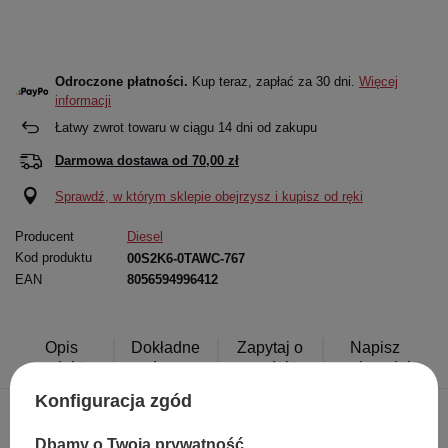
Odroczone płatności.
Kup teraz, zapłać za 30 dni.
Więcej
informacji
Łatwy zwrot towaru w ciągu
14
dni od zakupu
Darmowa dostawa od
70,00 zł
Sprawdź, w którym sklepie obejrzysz i kupisz od ręki
Producent
Diesel
Kod produktu
00S2K6-0TAWC-767
EAN
8056594996412
Opis
Dokładne
Zapytaj o
Napisz
produktu
dane
produkt
swoją opinię
Konfiguracja zgód
Dbamy o Twoją prywatność