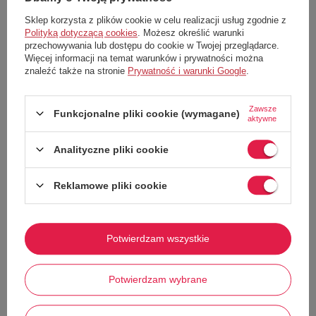
Postaw na luksusowy casual z kultową marką Diesel. Te damskie
spodnie to idealne połączenie wygody, sportowego charakteru i
Sklep korzysta z plików cookie w celu realizacji usług zgodnie z
miejskiego szyku. Doskonale sprawdzą się zarówno podczas relaksu w
Polityką dotyczącą cookies
. Możesz określić warunki
domu, jak i w codziennych, streetwearowych stylizacjach.
przechowywania lub dostępu do cookie w Twojej przeglądarce.
Kluczowe cechy produktu:
Więcej informacji na temat warunków i prywatności można
znaleźć także na stronie
Prywatność i warunki Google
.
Design Premium:
Klasyczny, kremowy kolor zestawiony z
kontrastującymi czarnymi lampasami wzdłuż nogawek, które
optycznie wysmuklają sylwetkę.
Zawsze
Funkcjonalne pliki cookie (wymagane)
Wysoka jakość materiału:
Wykonane z miękkiej i przyjemnej w
aktywne
dotyku dzianiny typu welur, zapewniającej komfort noszenia przez
cały dzień.
Analityczne pliki cookie
Detale marki:
Na lewej nogawce znajduje się subtelne, haftowane
logo DIESEL, podkreślające autentyczność i prestiż produktu.
Idealne dopasowanie:
Elastyczny pas z dodatkową regulacją za
Reklamowe pliki cookie
pomocą sznurka pozwala na perfekcyjne dopasowanie spodni do talii.
Praktyczny krój
: Proste nogawki zakończone estetycznym
przeszyciem zapewniają swobodę ruchów.
Potwierdzam wszystkie
Dlaczego warto?
Pokaż więcej
Spodnie marki Diesel to inwestycja w trwałość i styl, który nie wychodzi
z mody. Dzięki stonowanej kolorystyce z łatwością dopasujesz je do
Potwierdzam wybrane
ulubionych sneakersów, t-shirtu czy bluzy typu oversize.
WYMIARY: