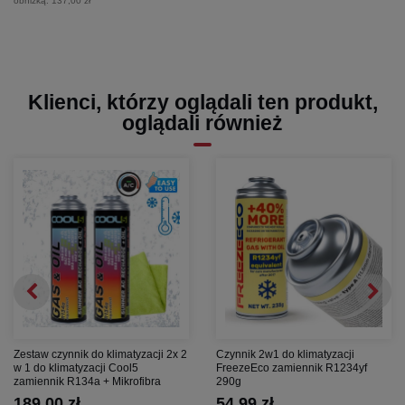
obniżką:
137,00 zł
Klienci, którzy oglądali ten produkt,
oglądali również
Zestaw czynnik do klimatyzacji 2x 2
Czynnik 2w1 do klimatyzacji
w 1 do klimatyzacji Cool5
FreezeEco zamiennik R1234yf
zamiennik R134a + Mikrofibra
290g
189,00 zł
54,99 zł