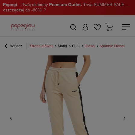
Pepegi
– Twój ulubiony
Premium Outlet.
Trwa SUMMER SALE –
oszczędzaj do -80%! ?
Wstecz
Strona główna
Marki
D - H
Diesel
Spodnie Diesel
Sp