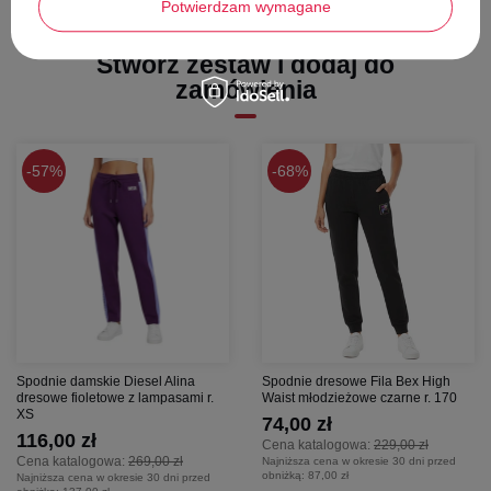
Potwierdzam wymagane
długość - 96,5 cm
szerokość w pasie - 35 cm
Stwórz zestaw i dodaj do
zamówienia
57%
68%
Spodnie damskie Diesel Alina
Spodnie dresowe Fila Bex High
dresowe fioletowe z lampasami r.
Waist młodzieżowe czarne r. 170
XS
74,00 zł
116,00 zł
Cena katalogowa:
229,00 zł
Cena katalogowa:
269,00 zł
Najniższa cena w okresie 30 dni przed
obniżką:
87,00 zł
Najniższa cena w okresie 30 dni przed