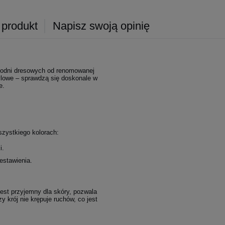
 produkt
Napisz swoją opinię
podni dresowych od renomowanej
tylowe – sprawdzą się doskonale w
e.
zystkiego kolorach:
i.
estawienia.
jest przyjemny dla skóry, pozwala
y krój nie krępuje ruchów, co jest