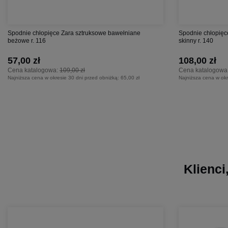
Spodnie chłopięce Zara sztruksowe bawełniane
Spodnie chłopięc
beżowe r. 116
skinny r. 140
57,00 zł
108,00 zł
Cena katalogowa:
109,00 zł
Cena katalogowa
Najniższa cena w okresie 30 dni przed obniżką:
65,00 zł
Najniższa cena w okr
Klienci