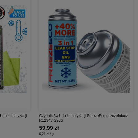
1 do klimatyzacji
Czynnik 3w1 do klimatyzacji FreezeEco uszczelniacz
R1234yf 290g
59,99 zł
0,21 zł / g