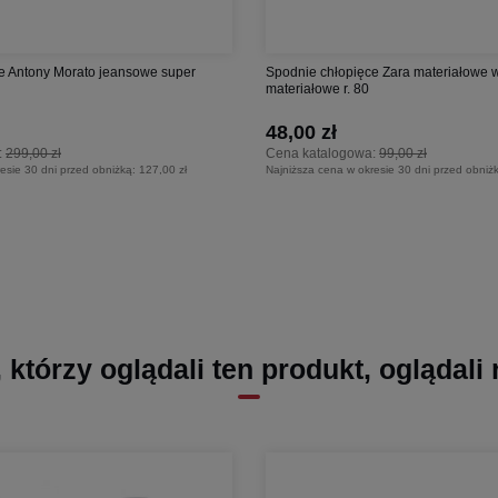
e Antony Morato jeansowe super
Spodnie chłopięce Zara materiałowe w
materiałowe r. 80
48,00 zł
:
299,00 zł
Cena katalogowa:
99,00 zł
esie 30 dni przed obniżką:
127,00 zł
Najniższa cena w okresie 30 dni przed obniż
, którzy oglądali ten produkt, oglądali