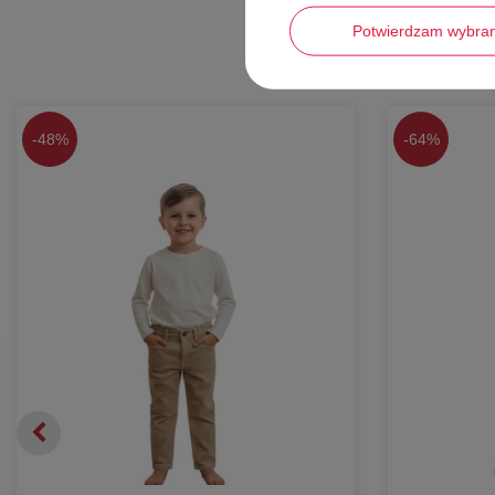
Potwierdzam wybra
-
48%
-
64%