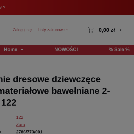
! ?
0,00 zł
Zaloguj się
Listy zakupowe
NOWOŚCI
% Sale %
Home
ie dresowe dziewczęce
materiałowe bawełniane 2-
. 122
122
Zara
u
2786/773/001