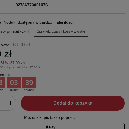
02786773001076
ra
Produkt dostępny w bardzo małej ilości
a
w poniedziałek
Sprawdź czasy i koszty wysyłki
169,00 zł
gowa:
 zł
z
51
% (
87,00 zł
).
 30 dni przed obniżką:
97,00 zł
mocji:
8
03
38
zin
minut
sekund
Dodaj do koszyka
Możesz kupić także poprzez: