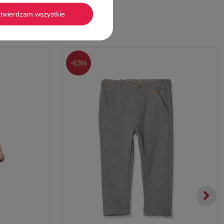
twierdzam wszystkie
-
63%