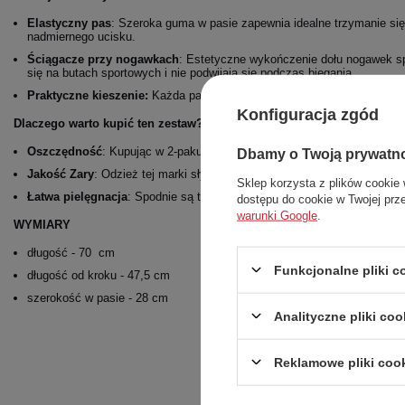
Elastyczny pas
: Szeroka guma w pasie zapewnia idealne trzymanie się
nadmiernego ucisku.
Ściągacze przy nogawkach
: Estetyczne wykończenie dołu nogawek sp
się na butach sportowych i nie podwijają się podczas biegania.
Praktyczne kieszenie:
Każda para posiada dwie dyskretne kieszenie b
Konfiguracja zgód
Dlaczego warto kupić ten zestaw?
Oszczędność
: Kupując w 2-paku, zyskujesz gotowe rozwiązanie na dwa
Dbamy o Twoją prywatn
Jakość Zary
: Odzież tej marki słynie z dbałości o detale i nowoczesneg
Sklep korzysta z plików cookie 
Łatwa pielęgnacja
: Spodnie są trwałe, dobrze znoszą częste pranie i z
dostępu do cookie w Twojej prz
warunki Google
.
WYMIARY
długość - 70 cm
Funkcjonalne pliki 
długość od kroku - 47,5 cm
szerokość w pasie - 28 cm
Analityczne pliki coo
Reklamowe pliki coo