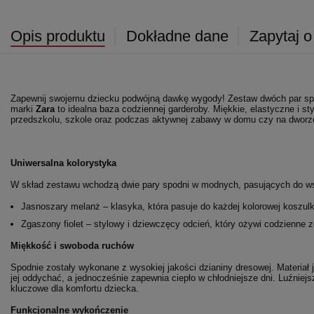
Opis produktu
Dokładne dane
Zapytaj o
Zapewnij swojemu dziecku podwójną dawkę wygody! Zestaw dwóch par s
marki
Zara
to idealna baza codziennej garderoby. Miękkie, elastyczne i s
przedszkolu, szkole oraz podczas aktywnej zabawy w domu czy na dworz
Uniwersalna kolorystyka
W skład zestawu wchodzą dwie pary spodni w modnych, pasujących do ws
Jasnoszary melanż – klasyka, która pasuje do każdej kolorowej koszulk
Zgaszony fiolet – stylowy i dziewczęcy odcień, który ożywi codzienne z
Miękkość i swoboda ruchów
Spodnie zostały wykonane z wysokiej jakości dzianiny dresowej. Materiał 
jej oddychać, a jednocześnie zapewnia ciepło w chłodniejsze dni. Luźniejsz
kluczowe dla komfortu dziecka.
Funkcjonalne wykończenie