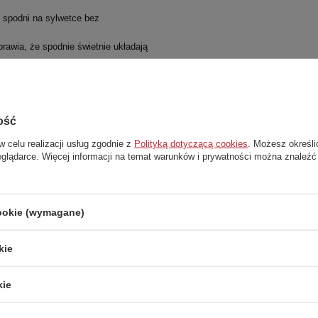
 spodni na sylwetce bez
rawia, że spodnie świetnie układają
oczne na drobne skarby.
 dni tygodnia.
ość
o designu, który dzieci uwielbiają.
w celu realizacji usług zgodnie z
Polityką dotyczącą cookies
. Możesz określi
achowują swój kolor.
eglądarce. Więcej informacji na temat warunków i prywatności można znaleźć
cookie (wymagane)
kie
kie