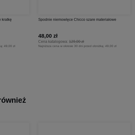
 kratkę
Spodnie niemowlęce Chicco szare materiałowe
48,00 zł
Cena katalogowa:
129,00 zł
ką:
49,00 zł
Najniższa cena w okresie 30 dni przed obniżką:
49,00 zł
 również