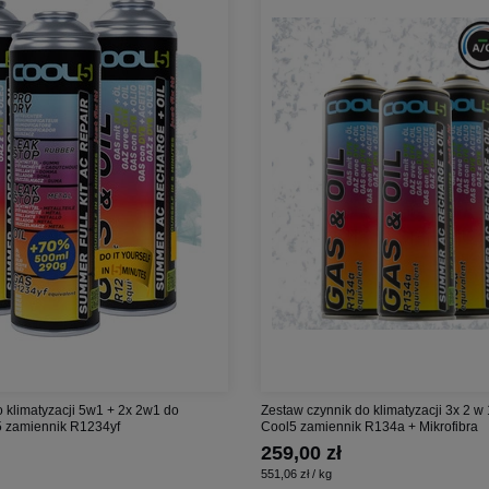
 klimatyzacji 5w1 + 2x 2w1 do
Zestaw czynnik do klimatyzacji 3x 2 w 
l5 zamiennik R1234yf
Cool5 zamiennik R134a + Mikrofibra
259,00 zł
551,06 zł / kg