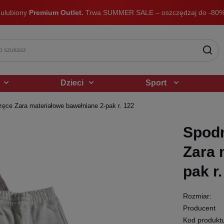
 ulubiony
Premium Outlet.
Trwa SUMMER SALE – oszczędzaj do -80%
Dzieci
Sport
ęce Zara materiałowe bawełniane 2-pak r. 122
Spodn
Zara 
pak r
Rozmiar:
Producent
Kod produkt