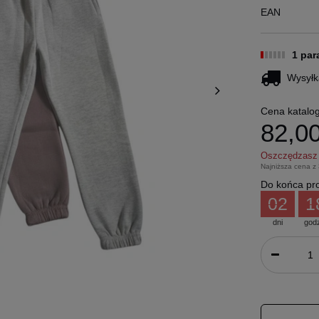
EAN
1 pa
Wysyłk
Cena katalo
82,00
Oszczędzas
Najniższa cena z
Do końca pro
02
1
dni
god