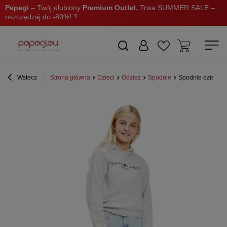
Pepegi
– Twój ulubiony
Premium Outlet.
Trwa SUMMER SALE –
oszczędzaj do -80%! ?
Wstecz
Strona główna
Dzieci
Odzież
Spodnie
Spodnie dziecięce