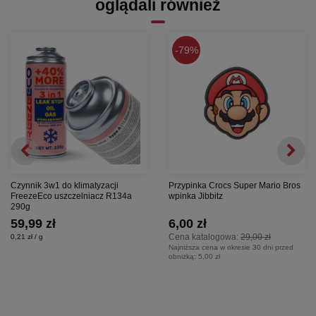
oglądali również
79%
Czynnik 3w1 do klimatyzacji
Przypinka Crocs Super Mario Bros
FreezeEco uszczelniacz R134a
wpinka Jibbitz
290g
59,99 zł
6,00 zł
Cena katalogowa:
29,00 zł
0,21 zł / g
Najniższa cena w okresie 30 dni przed
obniżką:
5,00 zł