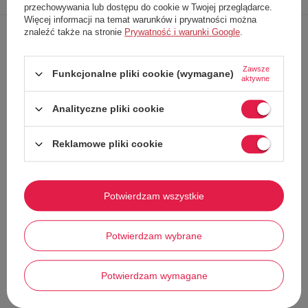
produktu
dane
produkt
swoją opinię
przechowywania lub dostępu do cookie w Twojej przeglądarce.
Więcej informacji na temat warunków i prywatności można
znaleźć także na stronie
Prywatność i warunki Google
.
Spodnie jeansowe marki
Tommy Hilfiger
Wykonane z
najwyższej jakości
tkaniny
Zawsze
Funkcjonalne pliki cookie (wymagane)
aktywne
Jeansowe
Krój Straight fit
Analityczne pliki cookie
Zapinane na guzik i zasuwane
na zamek błyskawiczny
Model z pięcioma kieszeniami
Reklamowe pliki cookie
Wyhaftowane
logo na tylnej kieszeni
Modna propozycja dla najmłodszych!
Potwierdzam wszystkie
Potwierdzam wybrane
Stwórz zestaw i dodaj do
zamówienia
Potwierdzam wymagane