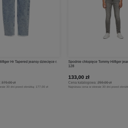
figer Hr Tapered jeansy dziecięce r.
Spodnie chłopięce Tommy Hilfiger jean
128
133,00 zł
:
379,00 zł
Cena katalogowa:
259,00 zł
esie 30 dni przed obniżką:
177,00 zł
Najniższa cena w okresie 30 dni przed obniż