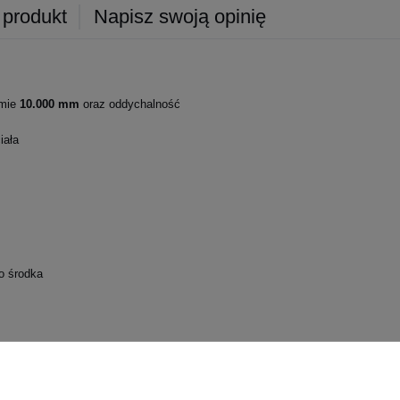
 produkt
Napisz swoją opinię
mie
10.000 mm
oraz oddychalność
iała
o środka