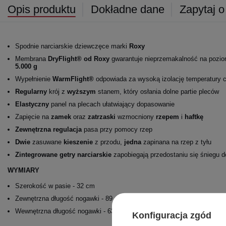
Opis produktu
Dokładne dane
Zapytaj o
Spodnie narciarskie dziewczęce marki
Roxy
Membrana
DryFlight® od Roxy
gwarantuje nieprzemakalność na pozio
5.000 g
Wypełnienie
WarmFlight®
odpowiada za wysoką izolację temperatury c
Regularny
krój z
wyższym
stanem, który osłania dolne partie pleców
Elastyczny
panel na plecach ułatwiający dopasowanie
Zapięcie na
zamek
oraz
zatrzaski
wzmocniony
rzepem
i
haftkę
Zewnętrzna regulacja
pasa przy pomocy rzep
Dwie
zasuwane
kieszenie
z przodu,
jedna
zapinana na rzep z tyłu
Zintegrowane getry narciarskie
zapobiegają przedostaniu się śniegu d
WYMIARY
Szerokość w pasie - 32 cm
Zewnętrzna długość nogawki - 89 cm
Wewnętrzna długość nogawki - 63 cm
Konfiguracja zgód