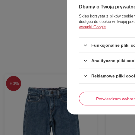
Dbamy o Twoją prywatn
Sklep korzysta z plików cookie 
dostępu do cookie w Twojej prz
warunki Google
.
Funkcjonalne pliki 
Analityczne pliki coo
Reklamowe pliki coo
-
60%
-
60%
Potwierdzam wybra