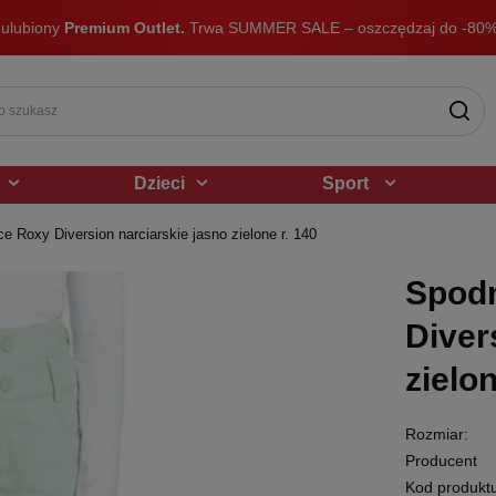
 ulubiony
Premium Outlet.
Trwa SUMMER SALE – oszczędzaj do -80%
Dzieci
Sport
 Roxy Diversion narciarskie jasno zielone r. 140
Spodn
Diver
zielon
Rozmiar:
Producent
Kod produkt