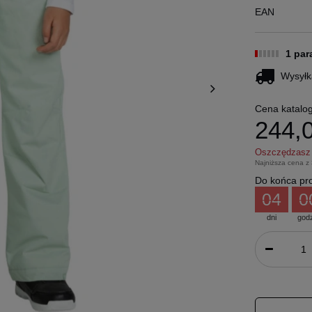
EAN
1 pa
Wysyłk
Cena katalo
244,0
Oszczędzas
Najniższa cena z
Do końca pro
04
0
dni
god