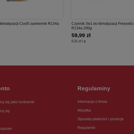
 klimatyzacji Cool5 zamiennik R134a
Czynnik 3w1 do klimatyzacji FreezeEc
R134a 290g
59,99 zł
0,21 zł / g
onto
Regulaminy
Informacje o firmie
ruj się jako hurtownik
Wysyłka
ruj się
Sposoby płatności i prowizje
Regulamin
akupowe