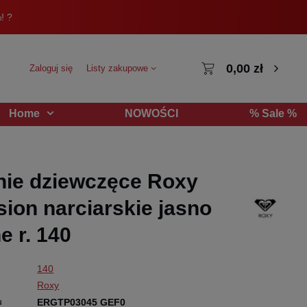
! ?
0,00 zł
Zaloguj się
Listy zakupowe
NOWOŚCI
% Sale %
Home
ie dziewczęce Roxy
sion narciarskie jasno
e r. 140
140
Roxy
u
ERGTP03045 GEF0