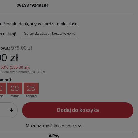
3613379249184
ra
Produkt dostępny w bardzo małej ilości
a
dzisiaj!
Sprawdź czasy i koszty wysyłki
579,00 zł
gowa:
0 zł
z
58
% (
335,00 zł
).
 30 dni przed obniżką:
287,00 zł
mocji:
0
09
24
zin
minut
sekund
Dodaj do koszyka
Możesz kupić także poprzez: