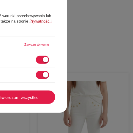
ć warunki przechowywania lub
 także na stronie
Prywatność i
Zawsze aktywne
-
60%
twierdzam wszystkie