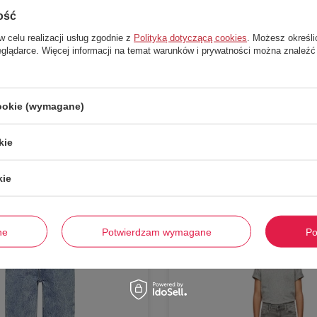
ość
w celu realizacji usług zgodnie z
Polityką dotyczącą cookies
. Możesz określi
eglądarce. Więcej informacji na temat warunków i prywatności można znaleźć
cookie (wymagane)
Stwórz zestaw i dodaj do zamówienia
kie
kie
-
49%
ne
Potwierdzam wymagane
Po