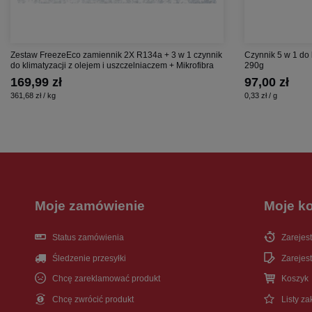
Zestaw FreezeEco zamiennik 2X R134a + 3 w 1 czynnik
Czynnik 5 w 1 do
do klimatyzacji z olejem i uszczelniaczem + Mikrofibra
290g
169,99 zł
97,00 zł
361,68 zł / kg
0,33 zł / g
Moje zamówienie
Moje k
Status zamówienia
Zarejest
Śledzenie przesyłki
Zarejest
Chcę zareklamować produkt
Koszyk
Chcę zwrócić produkt
Listy z