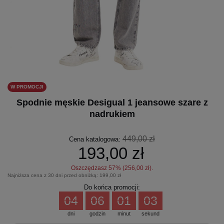
W PROMOCJI
Spodnie męskie Desigual 1 jeansowe szare z
nadrukiem
449,00 zł
Cena katalogowa:
193,00 zł
Oszczędzasz
57
% (
256,00 zł
).
Najniższa cena z 30 dni przed obniżką:
199,00 zł
Do końca promocji:
04
06
01
03
dni
godzin
minut
sekund