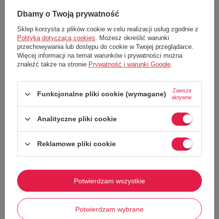
Wyróżnij się z tłumu dzięki tym wyjątkowym spodniom jeansowym,
Dbamy o Twoją prywatność
łączącym klasyczny denim z artystycznym, miejskim designem.
Idealne dla mężczyzn ceniących oryginalność i wysoką jakość
Sklep korzysta z plików cookie w celu realizacji usług zgodnie z
wykonania.
Polityką dotyczącą cookies
. Możesz określić warunki
przechowywania lub dostępu do cookie w Twojej przeglądarce.
Najważniejsze cechy:
Więcej informacji na temat warunków i prywatności można
znaleźć także na stronie
Prywatność i warunki Google
.
Krój Prosty:
nogawki straight leg zapewniają komfort i nowoczesny
wygląd.
Kolor Szary:
odcienie spranego denimu przełamane wielokolorowym
Zawsze
nadrukiem.
Funkcjonalne pliki cookie (wymagane)
aktywne
Motyw Unikatowy:
kolaż gazet, tekstów i grafik na nogawkach oraz
tylnych kieszeniach.
Analityczne pliki cookie
Stan Standardowy:
gwarantuje wygodę w codziennym użytkowaniu.
Materiał Denim:
solidny, gruby, dobrze trzyma fason i dopasowuje
Reklamowe pliki cookie
się do sylwetki.
Detale Streetwear:
efekt patchwork, klasyczny guzik i zamek, pięć
praktycznych kieszeni.
Męskie spodnie jeansowe „Newspaper” to połączenie klasyki z
Potwierdzam wszystkie
wyrazistym, streetwearowym stylem – idealne dla tych, którzy traktują
Pokaż więcej
modę jako formę wyrazu.
Wymiary
Potwierdzam wybrane