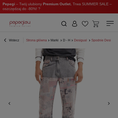
Pepegi
– Twój ulubiony
Premium Outlet.
Trwa SUMMER SALE –
oszczędzaj do -80%! ?
Wstecz
Strona główna
Marki
D - H
Desigual
Spodnie Desigual