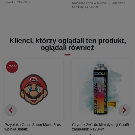
obniżką:
287,00 zł
Najniższa cena w okresie 30 dni przed
obniżką:
147,00 zł
Klienci, którzy oglądali ten produkt,
oglądali również
79%
Przypinka Crocs Super Mario Bros
Czynnik 2w1 do klimatyzacji Cool5
wpinka Jibbitz
zamiennik R1234yf