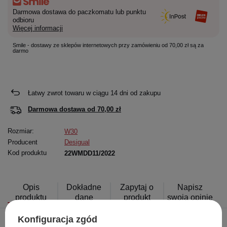
Darmowa dostawa do paczkomatu lub punktu
odbioru
Więcej informacji
Smile - dostawy ze sklepów internetowych przy zamówieniu od 70,00 zł są za
darmo
Łatwy zwrot towaru w ciągu
14
dni od zakupu
Darmowa dostawa od
70,00 zł
Rozmiar:
W30
Producent
Desigual
Kod produktu
22WMDD11/2022
Opis
Dokładne
Zapytaj o
Napisz
produktu
dane
produkt
swoją opinię
Konfiguracja zgód