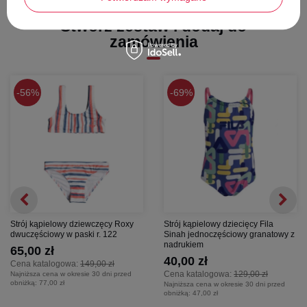
Stwórz zestaw i dodaj do
zamówienia
56%
69%
Strój kąpielowy dziewczęcy Roxy
Strój kąpielowy dziecięcy Fila
dwuczęściowy w paski r. 122
Sinah jednoczęściowy granatowy z
nadrukiem
65,00 zł
40,00 zł
Cena katalogowa:
149,00 zł
Cena katalogowa:
129,00 zł
Najniższa cena w okresie 30 dni przed
obniżką:
77,00 zł
Najniższa cena w okresie 30 dni przed
obniżką:
47,00 zł