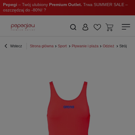
Pepegi
– Twój ulubiony
Premium Outlet.
Trwa SUMMER SALE –
oszczędzaj do -80%! ?
Wstecz
Strona główna
Sport
Pływanie i plaża
Odzież
Strój kąp