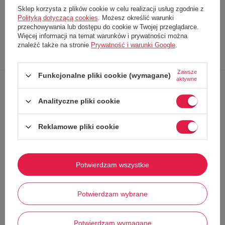
Producent
Arena
Sklep korzysta z plików cookie w celu realizacji usług zgodnie z
Kod produktu
2A262405
Polityką dotyczącą cookies
. Możesz określić warunki
przechowywania lub dostępu do cookie w Twojej przeglądarce.
Więcej informacji na temat warunków i prywatności można
znaleźć także na stronie
Prywatność i warunki Google
.
Opis
Dokładne
Zapytaj o
Napisz
produktu
dane
produkt
swoją opinię
Zawsze
Funkcjonalne pliki cookie (wymagane)
aktywne
Jednoczęściowy model, bardzo dobrze sprawdza się podczas
Analityczne pliki cookie
intensywnego treningu
Uszyty z lekkiej i elastycznej tkaniny
bardzo dobrze przylega do
ciała, nie krępując ruchów
Reklamowe pliki cookie
Dodatkowo materiał ma 100%
odporność na działanie chloru,
promieniowania UV
oraz suszenie w suszarce
Dzięki temu strój może być noszony, nie tylko na krytej pływalni, ale
i nad morzem, bez obawy o szybkie zniszczenie materiału
Potwierdzam wszystkie
ROZMIARY PRODUCENTA -
F8-9 I8-9 D128 USA24 UK24 AUS8-9
Potwierdzam wybrane
Potwierdzam wymagane