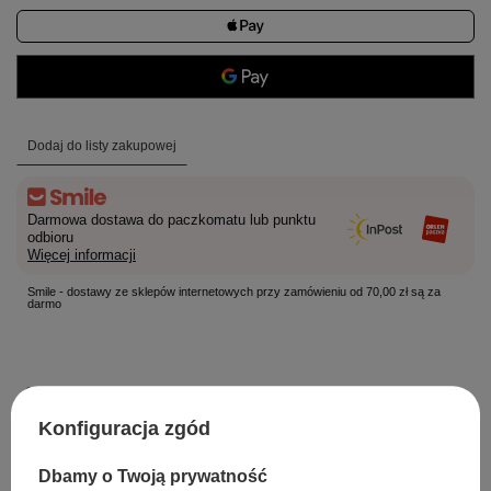
Dodaj do listy zakupowej
Darmowa dostawa do paczkomatu lub punktu
odbioru
Więcej informacji
Smile - dostawy ze sklepów internetowych przy zamówieniu od 70,00 zł są za
darmo
Łatwy zwrot towaru w ciągu
14
dni od zakupu
Konfiguracja zgód
Darmowa dostawa od
70,00 zł
Dbamy o Twoją prywatność
Rozmiar:
128