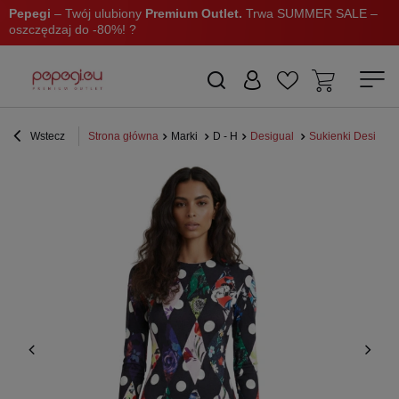
Pepegi
– Twój ulubiony
Premium Outlet.
Trwa SUMMER SALE –
oszczędzaj do -80%! ?
Wstecz
Strona główna
Marki
D - H
Desigual
Sukienki Desigual