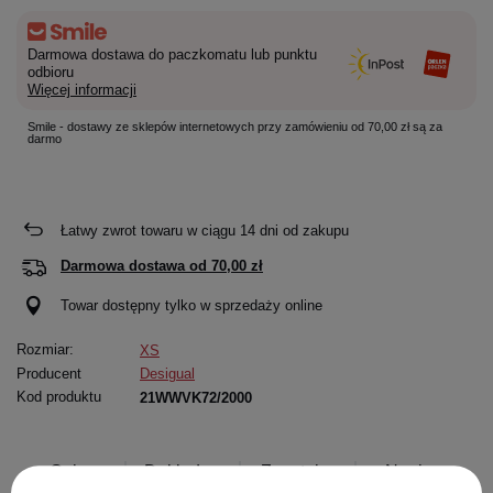
Darmowa dostawa do paczkomatu lub punktu
odbioru
Więcej informacji
Smile - dostawy ze sklepów internetowych przy zamówieniu od 70,00 zł są za
darmo
Łatwy zwrot towaru w ciągu
14
dni od zakupu
Darmowa dostawa od
70,00 zł
Towar dostępny tylko w sprzedaży online
Rozmiar:
XS
Producent
Desigual
Kod produktu
21WWVK72/2000
Opis
Dokładne
Zapytaj o
Napisz