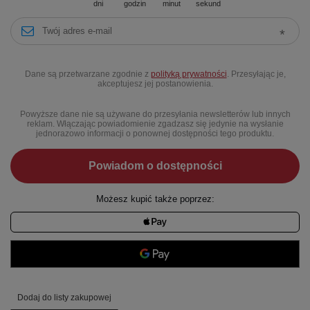
dni
godzin
minut
sekund
Dane są przetwarzane zgodnie z
polityką prywatności
. Przesyłając je,
akceptujesz jej postanowienia.
Powyższe dane nie są używane do przesyłania newsletterów lub innych
reklam. Włączając powiadomienie zgadzasz się jedynie na wysłanie
jednorazowo informacji o ponownej dostępności tego produktu.
Powiadom o dostępności
Możesz kupić także poprzez:
Dodaj do listy zakupowej