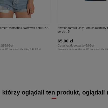
ement Memories swetrowa ecru r. XS
Sweter damski Only Bernice azurowy b
serek r. S
65,00 zł
:
299,00 zł
Cena katalogowa:
149,00 zł
esie 30 dni przed obniżką:
147,00 zł
Najniższa cena w okresie 30 dni przed obniż
, którzy oglądali ten produkt, oglądali