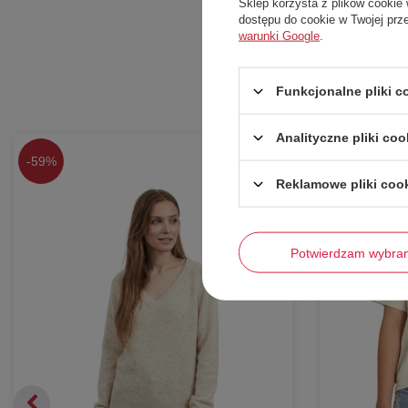
Sklep korzysta z plików cookie 
dostępu do cookie w Twojej prz
warunki Google
.
Funkcjonalne pliki 
Analityczne pliki coo
-
59%
-
58%
Reklamowe pliki coo
Potwierdzam wybra