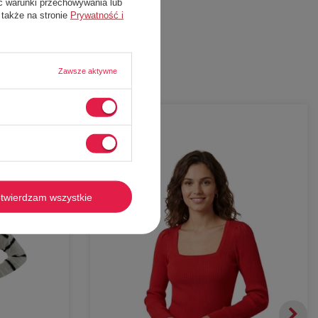
ć warunki przechowywania lub
 także na stronie
Prywatność i
Zawsze aktywne
-
59%
twierdzam wszystkie