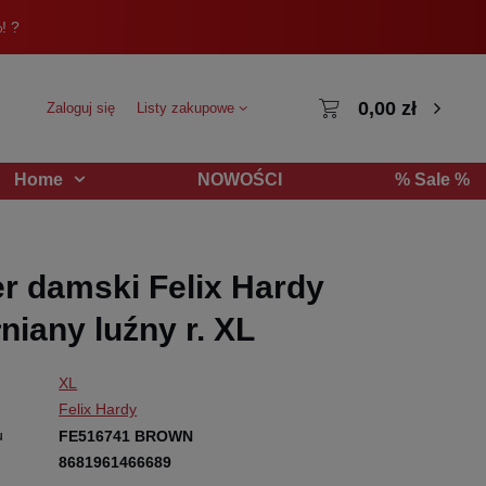
! ?
0,00 zł
Zaloguj się
Listy zakupowe
NOWOŚCI
% Sale %
Home
r damski Felix Hardy
niany luźny r. XL
XL
Felix Hardy
u
FE516741 BROWN
8681961466689