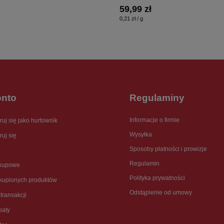
59,99 zł
0,21 zł / g
onto
Regulaminy
Informacje o firmie
ruj się jako hurtownik
Wysyłka
ruj się
Sposoby płatności i prowizje
Regulamin
akupowe
Polityka prywatności
akupionych produktów
Odstąpienie od umowy
 transakcji
baty