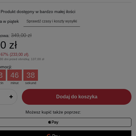
.
Produkt dostępny w bardzo małej ilości
a
w piątek
Sprawdź czasy i koszty wysyłki
349,00 zł
gowa:
0 zł
z
67
% (
233,00 zł
).
 30 dni przed obniżką:
137,00 zł
mocji:
3
46
37
zin
minut
sekund
Dodaj do koszyka
Możesz kupić także poprzez: