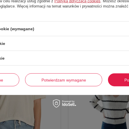
w celu realizacji usług zgodnie z
Polityką dotyczącą cookies
. Możesz określi
eglądarce. Więcej informacji na temat warunków i prywatności można znaleźć
Stwórz zestaw i dodaj do zamówienia
cookie (wymagane)
kie
-
56%
kie
ne
Potwierdzam wymagane
Po