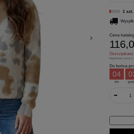
1 szt
Wysyłk
Cena katalo
116,0
Oszczędzas
Najniższa cena z
Do końca pro
04
0
dni
god