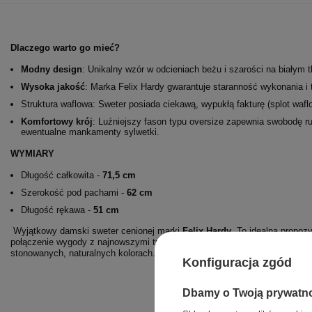
Dlaczego warto go mieć?
Modny design
: Unikalny wzór w odcieniach beżu i szarości na białym t
Wysoka jakość
: Marka Felix Hardy gwarantuje staranność wykonania i 
Struktura waflowa: Sweter posiada ciekawą, wypukłą fakturę (splot wafl
Komfortowy krój
: Luźniejszy fason typu oversize zapewnia swobodę r
ewentualne mankamenty sylwetki.
WYMIARY
Długość całkowita -
71,5 cm
Szerokość pod pachami -
62 cm
Długość rękawa -
51 cm
Wyjątkowy damski sweter cenionej marki
Felix Hardy
. To idealna propozy
połączenie wygody z najnowszymi trendami. Sweter wyróżnia się modnym
stonowanych, naturalnych kolorach.
Konfiguracja zgód
Dbamy o Twoją prywatn