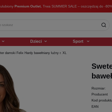
 ulubiony
Premium Outlet.
Trwa SUMMER SALE – oszczędzaj do -80%
Dzieci
Sport
ter damski Felix Hardy bawełniany luźny r. XL
Swete
baweł
Rozmiar:
Producent
Kod produkt
EAN