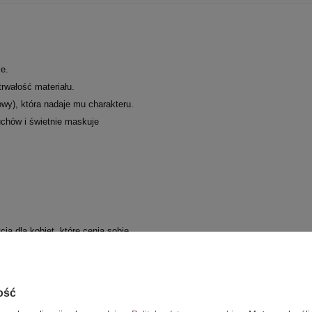
le.
trwałość materiału.
owy), która nadaje mu charakteru.
uchów i świetnie maskuje
cja dla kobiet, które cenią sobie
 wzorem typu tie-dye w
ość