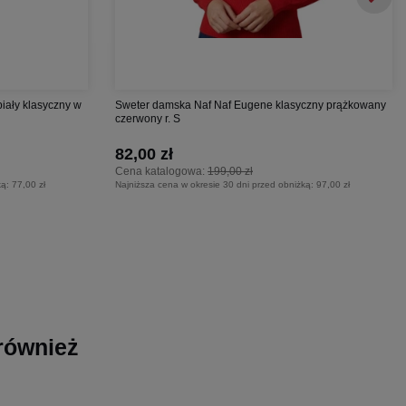
iały klasyczny w
Sweter damska Naf Naf Eugene klasyczny prążkowany
czerwony r. S
82,00 zł
Cena katalogowa:
199,00 zł
ką:
77,00 zł
Najniższa cena w okresie 30 dni przed obniżką:
97,00 zł
 również