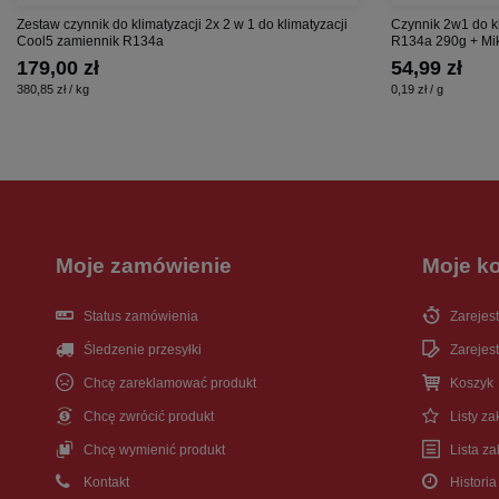
Zestaw czynnik do klimatyzacji 2x 2 w 1 do klimatyzacji
Czynnik 2w1 do k
Cool5 zamiennik R134a
R134a 290g + Mik
179,00 zł
54,99 zł
380,85 zł / kg
0,19 zł / g
Moje zamówienie
Moje k
Status zamówienia
Zarejest
Śledzenie przesyłki
Zarejest
Chcę zareklamować produkt
Koszyk
Chcę zwrócić produkt
Listy z
Chcę wymienić produkt
Lista z
Kontakt
Historia