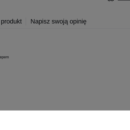
 produkt
Napisz swoją opinię
zepem