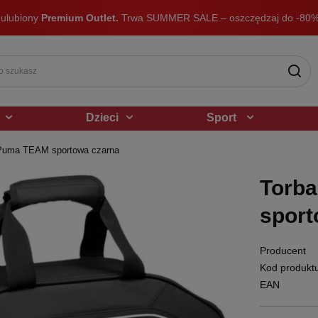
 ulubiony
Premium Outlet.
Trwa SUMMER SALE – oszczędzaj do -80%
Dzieci
Sport
Puma TEAM sportowa czarna
Torb
sport
Producent
Kod produkt
EAN