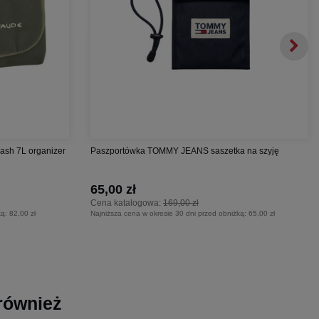
sh 7L organizer
Paszportówka TOMMY JEANS saszetka na szyję
65,00 zł
Cena katalogowa:
169,00 zł
ką:
82,00 zł
Najniższa cena w okresie 30 dni przed obniżką:
65,00 zł
 również