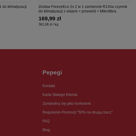
1 do klimatyzacji
Zestaw FreezeEco 2x 2 w 1 zamiennik R134a czynnik
do klimatyzacji z olejem + przewód + Mikrofibra
169,99 zł
361,68 zł / kg
Pepegi
Kontakt
Karta Stałego Klienta
Zarejestruj się jako hurtownik
Regulamin Promocji "50% na drugą rzecz"
FAQ
Blog