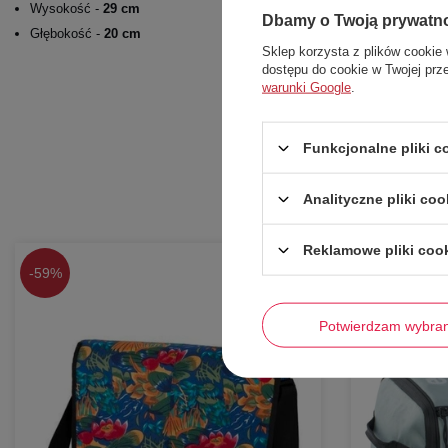
Wysokość -
29 cm
Dbamy o Twoją prywatn
Głębokość -
20 cm
Sklep korzysta z plików cookie 
dostępu do cookie w Twojej prz
warunki Google
.
Funkcjonalne pliki 
Analityczne pliki coo
Reklamowe pliki coo
-
59%
-
57%
Potwierdzam wybra