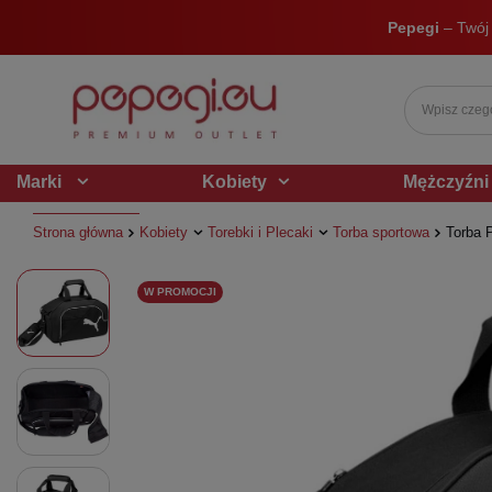
Pepegi
– Twój
Marki
Kobiety
Mężczyźni
Strona główna
Kobiety
Torebki i Plecaki
Torba sportowa
Torba 
W PROMOCJI