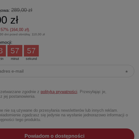
289,00 zł
gowa:
0 zł
z
57
% (
164,00 zł
).
 30 dni przed obniżką:
110,00 zł
mocji:
8
57
56
zin
minut
sekund
rzetwarzane zgodnie z
polityką prywatności
. Przesyłając je,
z jej postanowienia.
 nie są używane do przesyłania newsletterów lub innych reklam.
iadomienie zgadzasz się jedynie na wysłanie jednorazowo informacji o
ępności tego produktu.
Powiadom o dostępności