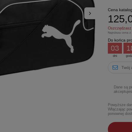
Cena katalo
125,0
Oszczędzas
Najniższa cena z
Do końca pro
03
1
dni
god
Dane są p
akceptujes
Powyższe dane
Włączając pow
ponownej dost