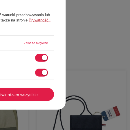
ć warunki przechowywania lub
 także na stronie
Prywatność i
Zawsze aktywne
-
62%
twierdzam wszystkie