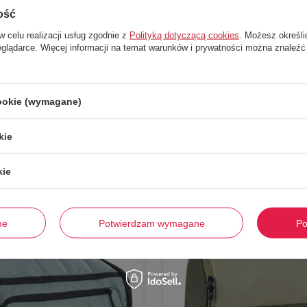
ość
w celu realizacji usług zgodnie z
Polityką dotyczącą cookies
. Możesz określi
eglądarce. Więcej informacji na temat warunków i prywatności można znaleźć
cookie (wymagane)
Stwórz zestaw i dodaj do zamówienia
kie
kie
-
54%
ne
Potwierdzam wymagane
Po