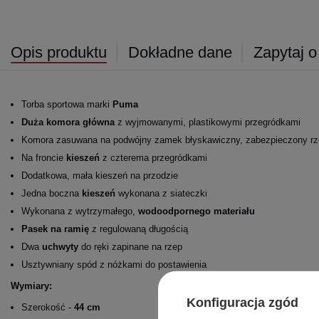
Opis produktu
Dokładne dane
Zapytaj o
Torba sportowa marki
Puma
Duża komora główna
z wyjmowanymi, plastikowymi przegródkami
Komora zasuwana na podwójny zamek błyskawiczny, zabezpieczony r
Na froncie
kieszeń
z czterema przegródkami
Dodatkowa, mała kieszeń na przodzie
Jedna boczna
kieszeń
wykonana z siateczki
Wykonana z wytrzymałego,
wodoodpornego materiału
Pasek na ramię
z regulowaną długością
Dwa
uchwyty
do ręki zapinane na rzep
Usztywniany spód z nóżkami do postawienia
Wymiary:
Konfiguracja zgód
Szerokość -
44 cm