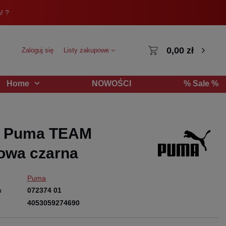
! ?
0,00 zł
Zaloguj się
Listy zakupowe
NOWOŚCI
% Sale %
Home
a Puma TEAM
owa czarna
Puma
u
072374 01
4053059274690