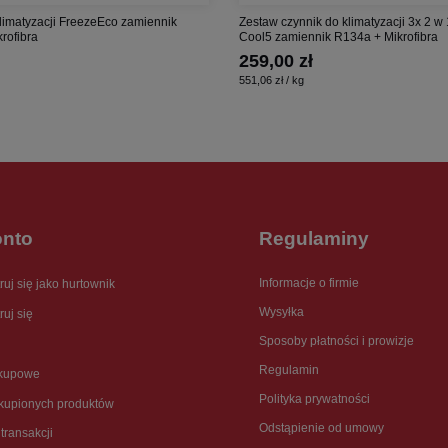
limatyzacji FreezeEco zamiennik
Zestaw czynnik do klimatyzacji 3x 2 w 
rofibra
Cool5 zamiennik R134a + Mikrofibra
259,00 zł
551,06 zł / kg
onto
Regulaminy
Informacje o firmie
ruj się jako hurtownik
Wysyłka
ruj się
Sposoby płatności i prowizje
Regulamin
akupowe
Polityka prywatności
akupionych produktów
Odstąpienie od umowy
 transakcji