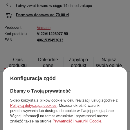
Łatwy zwrot towaru w ciągu
14
dni od zakupu
Darmowa dostawa od
70,00 zł
Producent
Versace
Kod produktu
VI22AI1226077 90
EAN
4061535453613
Opis
Dokładne
Zapytaj o
Napisz
produktu
dane
produkt
swoją opinię
Konfiguracja zgód
Torebka damska marki
V 1969 Italia by Versace
Dbamy o Twoją prywatność
Wykonana z
dbałością
o
najmniejsze
szczegóły
Wykonana z
najwyższej jakości materiałów
Sklep korzysta z plików cookie w celu realizacji usług zgodnie z
Polityką dotyczącą cookies
. Możesz określić warunki
Jedna komora główna
zapinana na magnes i
zasuwana
na zamek
przechowywania lub dostępu do cookie w Twojej przeglądarce.
Wewntrz dwie kieszonki
, jedna zasuwana na zamek
Więcej informacji na temat warunków i prywatności można
znaleźć także na stronie
Prywatność i warunki Google
.
Woreczek przeciwkurzowy w zestawie
Możliwość noszenia w ręce jako kopertówkę i na ramieniu