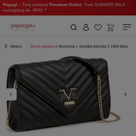
Pepegi
– Twój ulubiony
Premium Outlet.
Trwa SUMMER SALE –
oszczędzaj do -80%! ?
Wstecz
Strona główna
Akcesoria
Torebka damska V 1969 Italia by 