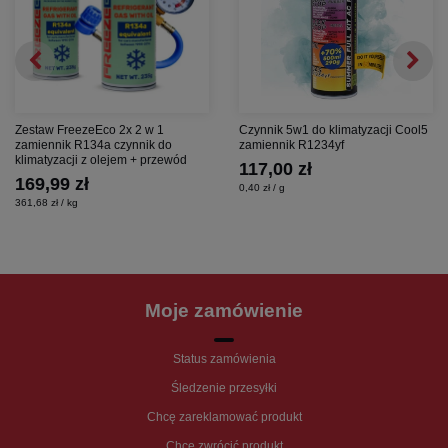
Zestaw FreezeEco 2x 2 w 1
Czynnik 5w1 do klimatyzacji Cool5
zamiennik R134a czynnik do
zamiennik R1234yf
klimatyzacji z olejem + przewód
117,00 zł
169,99 zł
0,40 zł / g
361,68 zł / kg
Moje zamówienie
Status zamówienia
Śledzenie przesyłki
Chcę zareklamować produkt
Chcę zwrócić produkt