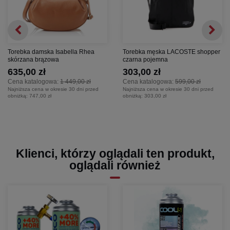
Torebka damska Isabella Rhea
Torebka męska LACOSTE shopper
skórzana brązowa
czarna pojemna
635,00 zł
303,00 zł
Cena katalogowa:
1 449,00 zł
Cena katalogowa:
599,00 zł
Najniższa cena w okresie 30 dni przed
Najniższa cena w okresie 30 dni przed
obniżką:
747,00 zł
obniżką:
303,00 zł
Klienci, którzy oglądali ten produkt,
oglądali również