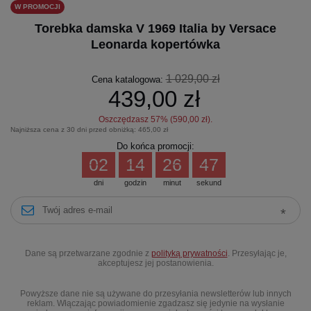
W PROMOCJI
Torebka damska V 1969 Italia by Versace
Leonarda kopertówka
1 029,00 zł
Cena katalogowa:
439,00 zł
Oszczędzasz
57
% (
590,00 zł
).
Najniższa cena z 30 dni przed obniżką:
465,00 zł
Do końca promocji:
02
14
26
47
dni
godzin
minut
sekund
Dane są przetwarzane zgodnie z
polityką prywatności
. Przesyłając je,
akceptujesz jej postanowienia.
Powyższe dane nie są używane do przesyłania newsletterów lub innych
reklam. Włączając powiadomienie zgadzasz się jedynie na wysłanie