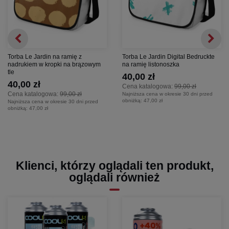
Torba Le Jardin na ramię z
Torba Le Jardin Digital Bedruckte
nadrukiem w kropki na brązowym
na ramię listonoszka
tle
40,00 zł
40,00 zł
Cena katalogowa:
99,00 zł
Cena katalogowa:
99,00 zł
Najniższa cena w okresie 30 dni przed
obniżką:
47,00 zł
Najniższa cena w okresie 30 dni przed
obniżką:
47,00 zł
Klienci, którzy oglądali ten produkt,
oglądali również