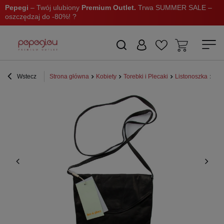
Pepegi
– Twój ulubiony
Premium Outlet.
Trwa SUMMER SALE –
oszczędzaj do -80%! ?
Wstecz
Strona główna
Kobiety
Torebki i Plecaki
Listonoszka
Tor