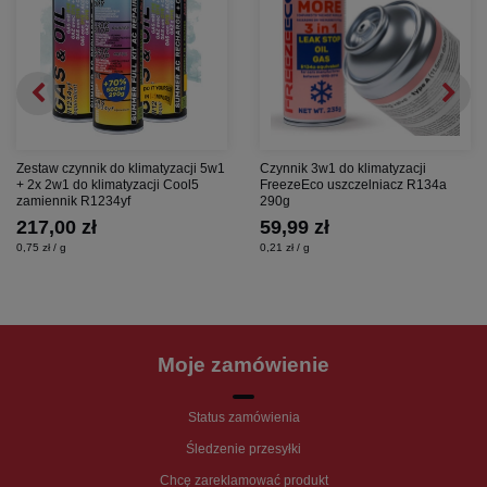
Zestaw czynnik do klimatyzacji 5w1
Czynnik 3w1 do klimatyzacji
+ 2x 2w1 do klimatyzacji Cool5
FreezeEco uszczelniacz R134a
zamiennik R1234yf
290g
217,00 zł
59,99 zł
0,75 zł / g
0,21 zł / g
Moje zamówienie
Status zamówienia
Śledzenie przesyłki
Chcę zareklamować produkt