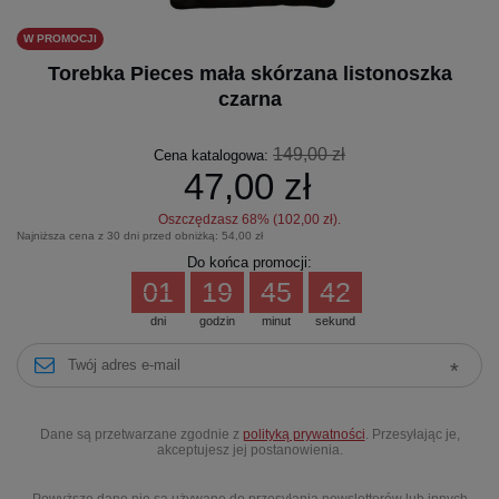
W PROMOCJI
Torebka Pieces mała skórzana listonoszka
czarna
149,00 zł
Cena katalogowa:
47,00 zł
Oszczędzasz
68
% (
102,00 zł
).
Najniższa cena z 30 dni przed obniżką:
54,00 zł
Do końca promocji:
01
19
45
41
dni
godzin
minut
sekund
Dane są przetwarzane zgodnie z
polityką prywatności
. Przesyłając je,
akceptujesz jej postanowienia.
Powyższe dane nie są używane do przesyłania newsletterów lub innych