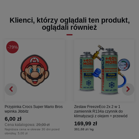
Klienci, którzy oglądali ten produkt,
oglądali również
79%
Przypinka Crocs Super Mario Bros
Zestaw FreezeEco 2x 2 w 1
wpinka Jibbitz
zamiennik R134a czynnik do
klimatyzacji z olejem + przewód
6,00 zł
169,99 zł
Cena katalogowa:
29,00 zł
Najniższa cena w okresie 30 dni przed
361,68 zł / kg
obniżką:
5,00 zł