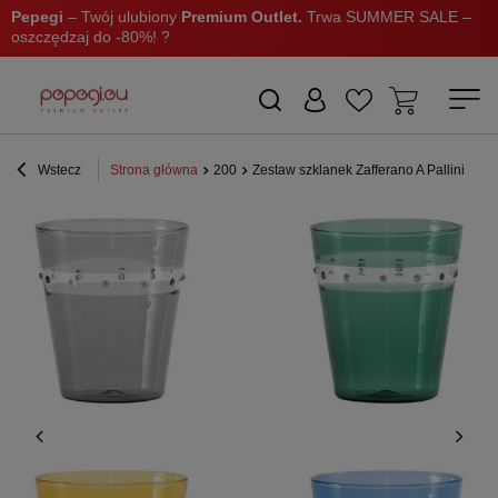
Pepegi
– Twój ulubiony
Premium Outlet.
Trwa SUMMER SALE –
oszczędzaj do -80%! ?
Wstecz
Strona główna
200
Zestaw szklanek Zafferano A Pallini 4 sz