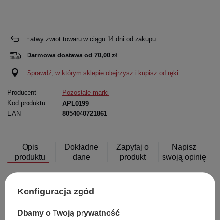
Łatwy zwrot towaru w ciągu
14
dni od zakupu
Darmowa dostawa od
70,00 zł
Sprawdź, w którym sklepie obejrzysz i kupisz od ręki
Producent
Pozostałe marki
Kod produktu
APL0199
EAN
8054040721861
Opis
Dokładne
Zapytaj o
Napisz
produktu
dane
produkt
swoją opinię
Konfiguracja zgód
Wnieś na swój stół odrobinę weneckiej magii i feerię barw!
Zestaw
szklanek A Pallini od renomowanej marki Zafferano to propozycja
dla tych, którzy wierzą, że życie jest zbyt krótkie na nudną zastawę.
Dbamy o Twoją prywatność
Zaprojektowane przez Federico de Majo, szklanki te łączą w sobie