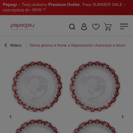
Pepegi
– Twój ulubiony
Premium Outlet.
Trwa SUMMER SALE –
oszczędzaj do -80%! ?
Wstecz
Strona główna
Home
Wyposażenie i Aranżacja
Akcesoria 