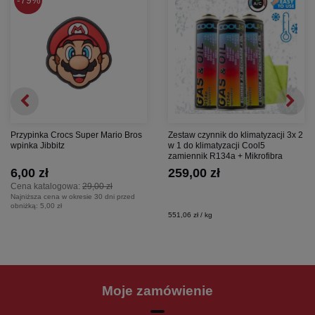
79%
Przypinka Crocs Super Mario Bros
Zestaw czynnik do klimatyzacji 3x 2
wpinka Jibbitz
w 1 do klimatyzacji Cool5
zamiennik R134a + Mikrofibra
6,00 zł
259,00 zł
Cena katalogowa:
29,00 zł
Najniższa cena w okresie 30 dni przed
obniżką:
5,00 zł
551,06 zł / kg
Moje zamówienie