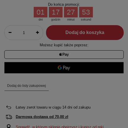
Do końca promocji:
01
17
27
53
dni
godzin
minut
sekund
Dodaj do koszyka
Możesz kupić także poprzez:
Dodaj do listy zakupowej
Łatwy zwrot towaru w ciągu
14
dni od zakupu
Darmowa dostawa od
70,00 zł
Sprawdź, w którym sklepie obejrzysz i kupisz od ręki