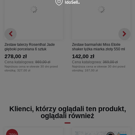
Zestaw talerzy Rosenthal Jade
Zestaw barmański Miss Etoile
głęboki porcelana 6 sztuk
shaker łyżka miarka złoty 550 ml
278,00 zł
142,00 zł
Cena katalogowa:
869,00 zł
Cena katalogowa:
369,00 zł
Najniższa cena w okresie 30 dni przed
Najniższa cena w okresie 30 dni przed
obniżką:
327,00 zł
obniżką:
167,00 zł
Klienci, którzy oglądali ten produkt,
oglądali również