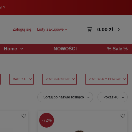
! ?
0,00 zł
Zaloguj się
Listy zakupowe
NOWOŚCI
% Sale %
Home
MATERIAŁ
PRZEZNACZENIE
PRZEDZIAŁY CENOWE
Sortuj po nazwie rosnąco
Pokaż 40
-
72%