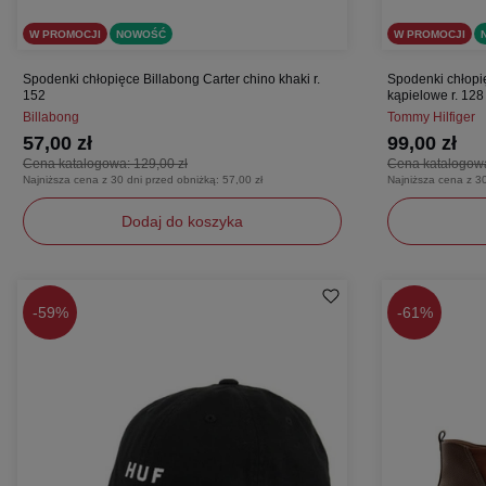
W PROMOCJI
NOWOŚĆ
W PROMOCJI
Spodenki chłopięce Billabong Carter chino khaki r.
Spodenki chłopię
152
kąpielowe r. 128
Billabong
Tommy Hilfiger
57,00 zł
99,00 zł
Cena katalogowa:
129,00 zł
Cena katalogow
Najniższa cena z 30 dni przed obniżką:
57,00 zł
Najniższa cena z 3
Dodaj do koszyka
152
128
-
59%
-
61%