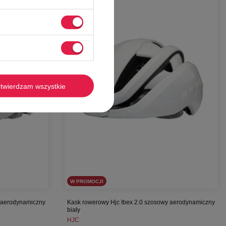
-
51%
twierdzam wszystkie
W PROMOCJI
y aerodynamiczny
Kask rowerowy Hjc Ibex 2.0 szosowy aerodynamiczny
biały
HJC