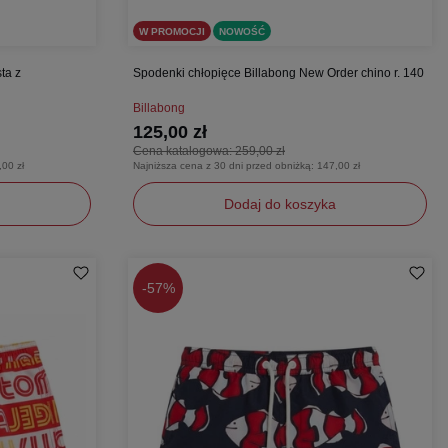
W PROMOCJI
NOWOŚĆ
ta z
Spodenki chłopięce Billabong New Order chino r. 140
Billabong
125,00 zł
Cena katalogowa:
259,00 zł
,00 zł
Najniższa cena z 30 dni przed obniżką:
147,00 zł
Dodaj do koszyka
140
-
57%