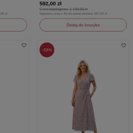
592,00 zł
Cena katalogowa:
1 199,00 zł
,00 zł
Najniższa cena z 30 dni przed obniżką:
597,00 zł
Dodaj do koszyka
L
M
-
58%