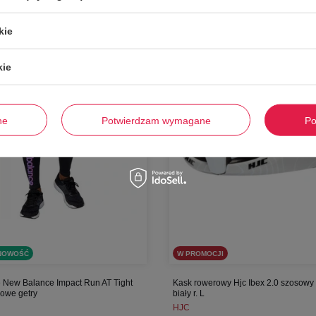
-
49%
kie
kie
ne
Potwierdzam wymagane
Po
NOWOŚĆ
W PROMOCJI
 New Balance Impact Run AT Tight
Kask rowerowy Hjc Ibex 2.0 szosow
gowe getry
biały r. L
HJC