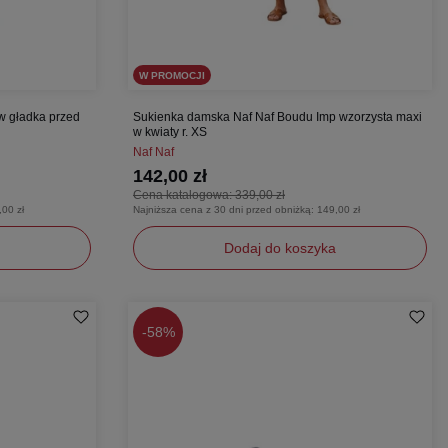
W PROMOCJI
w gładka przed
Sukienka damska Naf Naf Boudu Imp wzorzysta maxi
w kwiaty r. XS
Naf Naf
142,00 zł
Cena katalogowa:
339,00 zł
,00 zł
Najniższa cena z 30 dni przed obniżką:
149,00 zł
Dodaj do koszyka
XS
-
58%