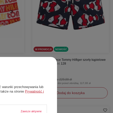
W PROMOCJI
NOWOŚĆ
zorty kąpielowe
Spodenki chłopięce Tommy Hilfiger szorty kąpielowe
granatowe z rybki r. 128
Tommy Hilfiger
99,00 zł
Cena katalogowa:
229,00 zł
00 zł
Najniższa cena z 30 dni przed obniżką:
117,00 zł
ć warunki przechowywania lub
 także na stronie
Prywatność i
Dodaj do koszyka
128
Zawsze aktywne