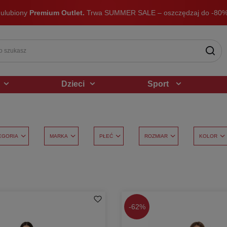
 ulubiony
Premium Outlet.
Trwa SUMMER SALE – oszczędzaj do -80%
Dzieci
Sport
EGORIA
MARKA
PŁEĆ
ROZMIAR
KOLOR
-
62%