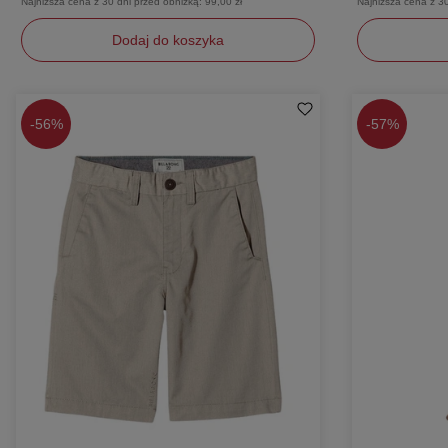
Najniższa cena z 30 dni przed obniżką:
99,00 zł
Najniższa cena z 3
Dodaj do koszyka
128
W24
-
56%
-
57%