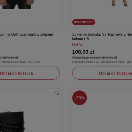
W PROMOCJI
enlife Golf rozsuwana z polarem
Sukienka damska Naf Naf Keysia Ne
kolano r. S
Naf Naf
108,00 zł
a:
299,00 zł
Cena katalogowa:
259,00 zł
0 dni przed obniżką:
147,00 zł
Najniższa cena z 30 dni przed obniżką:
109
Dodaj do koszyka
Dodaj do koszyka
S
-
59%