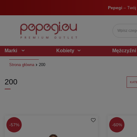
Pepegi
– Twój
Marki
Kobiety
Mężczyźni
Strona główna
200
200
KAT
-
57%
-
60%