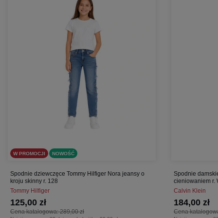
W PROMOCJI
NOWOŚĆ
Spodnie dziewczęce Tommy Hilfiger Nora jeansy o
Spodnie damskie
kroju skinny r. 128
cieniowaniem r.
Tommy Hilfiger
Calvin Klein
125,00 zł
184,00 zł
Cena katalogowa:
289,00 zł
Cena katalogow