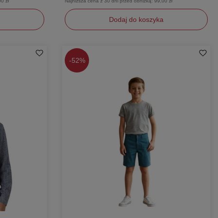
0 zł
Najniższa cena z 30 dni przed obniżką:
99,00 zł
Dodaj do koszyka
S
M
-
52%