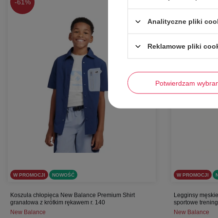
-
61%
-
50%
Analityczne pliki coo
Reklamowe pliki coo
Potwierdzam wybra
W PROMOCJI
NOWOŚĆ
W PROMOCJI
Koszula chłopięca New Balance Premium Shirt
Legginsy męskie
granatowa z krótkim rękawem r. 140
sportowe trenin
New Balance
New Balance