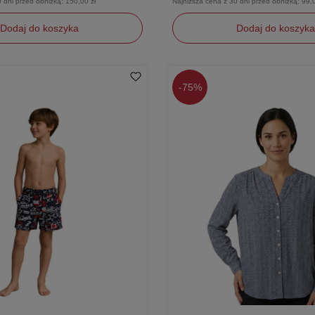
0 dni przed obniżką:
150,00 zł
Najniższa cena z 30 dni przed obniżką:
99,0
Dodaj do koszyka
Dodaj do koszyka
128
-
75%