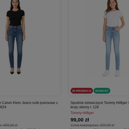
W PROMOCJI
NOWOŚĆ
 Calvin Klein Jeans rurki jeansowe z
Spodnie dziewczęce Tommy Hilfiger 
 W24
kroju skinny r. 128
Tommy Hilfiger
99,00 zł
a:
459,00 zł
Cena katalogowa:
259,00 zł