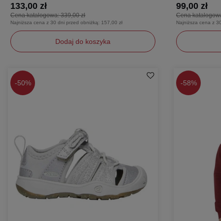
133,00 zł
99,00 zł
Cena katalogowa:
339,00 zł
Cena katalogow
Najniższa cena z 30 dni przed obniżką:
157,00 zł
Najniższa cena z 3
Dodaj do koszyka
140
S
L
-
50%
-
58%