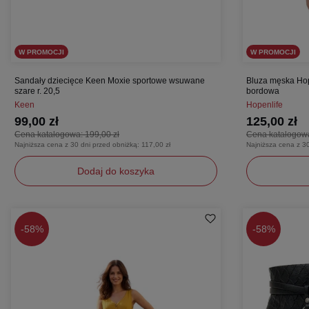
W PROMOCJI
W PROMOCJI
Sandały dziecięce Keen Moxie sportowe wsuwane
Bluza męska Hop
szare r. 20,5
bordowa
Keen
Hopenlife
99,00 zł
125,00 zł
Cena katalogowa:
199,00 zł
Cena katalogow
Najniższa cena z 30 dni przed obniżką:
117,00 zł
Najniższa cena z 3
Dodaj do koszyka
20,5
XXL
M
-
58%
-
58%