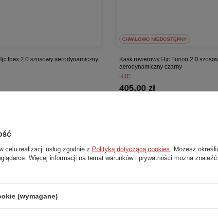
CHWILOWO NIEDOSTĘPNY
jc Ibex 2.0 szosowy aerodynamiczny
Kask rowerowy Hjc Furion 2.0 szoso
aerodynamiczny czarny
HJC
405,00 zł
a:
1 199,00 zł
Cena katalogowa:
959,00 zł
0 dni przed obniżką:
717,00 zł
Najniższa cena z 30 dni przed obniżką:
477
Dodaj do koszyka
Przejdź do karty tow
ość
w celu realizacji usług zgodnie z
Polityką dotyczącą cookies
. Możesz określi
L
eglądarce. Więcej informacji na temat warunków i prywatności można znaleźć
-
49%
cookie (wymagane)