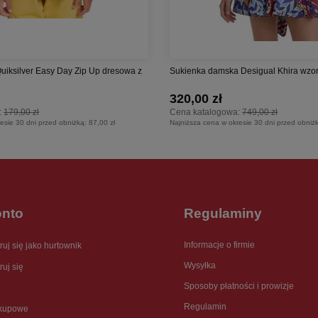
Quiksilver Easy Day Zip Up dresowa z
Sukienka damska Desigual Khira wzorzy
320,00 zł
:
179,00 zł
Cena katalogowa:
749,00 zł
esie 30 dni przed obniżką:
87,00 zł
Najniższa cena w okresie 30 dni przed obniż
onto
Regulaminy
Informacje o firmie
ruj się jako hurtownik
Wysyłka
ruj się
Sposoby płatności i prowizje
Regulamin
akupowe