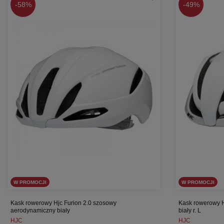
-
58%
-
49%
W PROMOCJI
W PROMOCJI
Kask rowerowy Hjc Furion 2.0 szosowy
Kask rowerowy H
aerodynamiczny biały
biały r. L
HJC
HJC