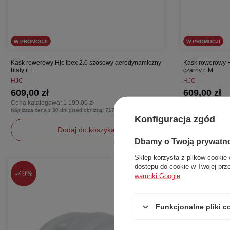
W PROMOCJI
W PROMOCJI
Kask rowerowy Hjc Ibex 2.0 szosowy aerodynamiczny
Kask rowerowy H
biały r. L
czarny r. M
HJC
HJC
609,00 zł
609,00 zł
Cena katalogowa:
1 199,00 zł
Cena katalogow
Najniższa cena z 30 dni przed obniżką:
717,00 zł
Najniższa cena z 3
Konfiguracja zgód
Dodaj do koszyka
Dbamy o Twoją prywatn
Sklep korzysta z plików cookie 
L
M
dostępu do cookie w Twojej prz
-
49%
-
57%
warunki Google
.
Funkcjonalne pliki 