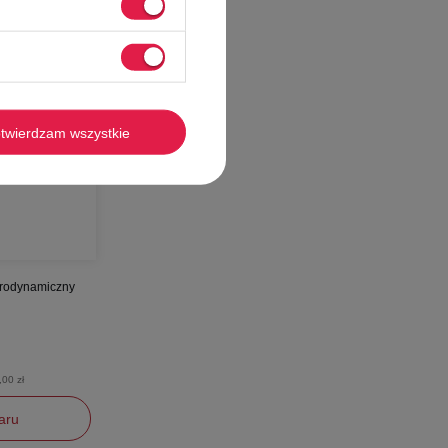
twierdzam wszystkie
erodynamiczny
,00 zł
aru