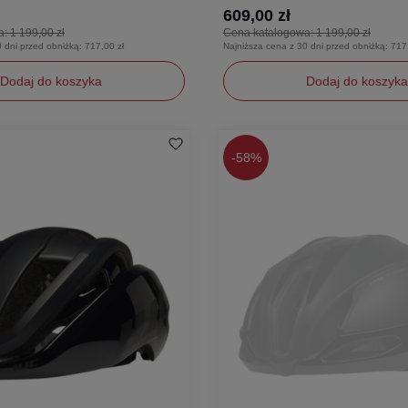
609,00 zł
a:
1 199,00 zł
Cena katalogowa:
1 199,00 zł
0 dni przed obniżką:
717,00 zł
Najniższa cena z 30 dni przed obniżką:
717
Dodaj do koszyka
Dodaj do koszyka
L
-
58%