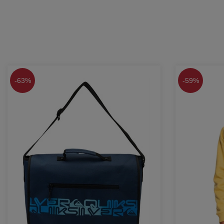
L
L
-
63%
-
59%