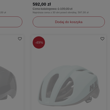
592,00 zł
Cena katalogowa:
1 199,00 zł
,00 zł
Najniższa cena z 30 dni przed obniżką:
597,00 zł
Dodaj do koszyka
L
M
-
49%