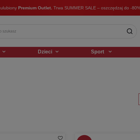
 ulubiony
Premium Outlet.
Trwa SUMMER SALE – oszczędzaj do -80%
Dzieci
Sport