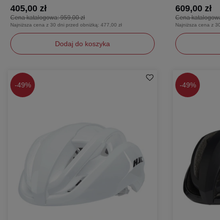
405,00 zł
609,00 zł
Cena katalogowa:
959,00 zł
Cena katalogow
Najniższa cena z 30 dni przed obniżką:
477,00 zł
Najniższa cena z 3
Dodaj do koszyka
L
L
-
49%
-
49%