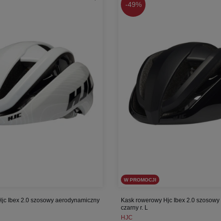
-
49%
W PROMOCJI
jc Ibex 2.0 szosowy aerodynamiczny
Kask rowerowy Hjc Ibex 2.0 szosow
czarny r. L
HJC