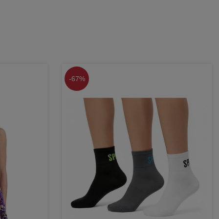
-
67%