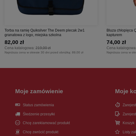
Torba na ramię Quiksilver The Deem plecak 2w1
Bluza chłopięca 
granatowa z logo, miejska szkolna
kapturem
82,00 zł
74,00 zł
Cena katalogowa:
219,00 zł
Cena katalogowa
Najniższa cena w okresie 30 dni przed obniżką:
89,00 zł
Najniższa cena w okr
Moje zamówienie
Moje k
Status zamówienia
Zarejest
Śledzenie przesyłki
Zarejest
Chcę zareklamować produkt
Koszyk
Chcę zwrócić produkt
Listy z