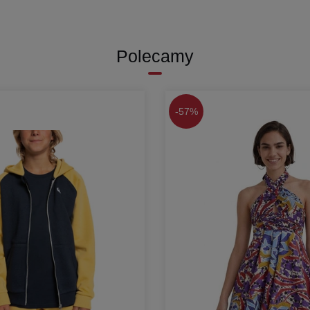
L
Polecamy
-
57%