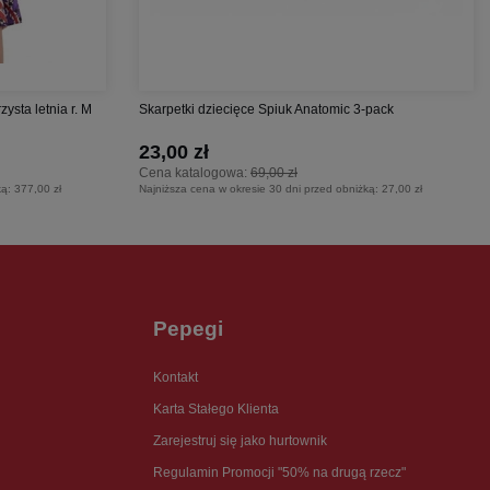
sta letnia r. M
Skarpetki dziecięce Spiuk Anatomic 3-pack
23,00 zł
Cena katalogowa:
69,00 zł
ką:
377,00 zł
Najniższa cena w okresie 30 dni przed obniżką:
27,00 zł
Pepegi
Kontakt
Karta Stałego Klienta
Zarejestruj się jako hurtownik
Regulamin Promocji "50% na drugą rzecz"