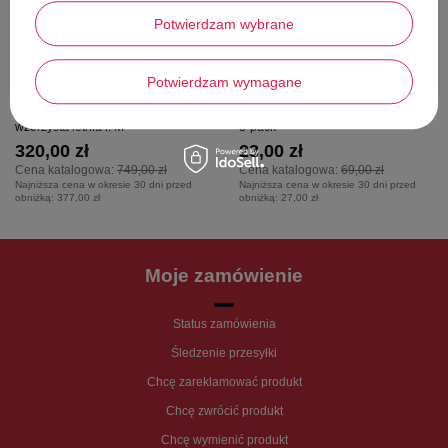
Potwierdzam wybrane
Potwierdzam wymagane
Sukienka damska Desigual Khira
Skarpetki dziecięce Spiuk Anatomic
wzorzysta letnia r. M
3-pack
320,00 zł
23,00 zł
Cena katalogowa:
749,00 zł
Cena katalogowa:
69,00 zł
Najniższa cena w okresie 30 dni przed
Najniższa cena w okresie 30 dni przed
obniżką:
377,00 zł
obniżką:
27,00 zł
Moje zamówienie
Status zamówienia
Śledzenie przesyłki
Chcę zareklamować produkt
Chcę zwrócić produkt
Chcę wymienić produkt