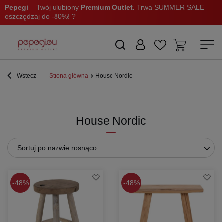
Pepegi
– Twój ulubiony
Premium Outlet.
Trwa SUMMER SALE –
oszczędzaj do -80%! ?
Wstecz
Strona główna
House Nordic
House Nordic
Sortuj po nazwie rosnąco
48%
48%