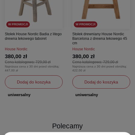
W PROMOCJI
W PROMOCJI
Stołek House Nordic Badia z litego
Stołek drewniany House Nordic
drewna tekowego taboret
Barcelona z drewna tekowego 45
cm
House Nordic
House Nordic
380,00 zł
380,00 zł
Cena katalogowa:
729,00 zł
Cena katalogowa:
729,00 zł
Najniższa cena z 30 dni przed obniżką:
Najniższa cena z 30 dni przed obniżką:
447,00 zł
422,00 zł
Dodaj do koszyka
Dodaj do koszyka
uniwersalny
uniwersalny
Polecamy