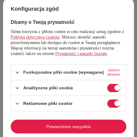
Konfiguracja zgód
63%
59%
Dbamy o Twoją prywatność
Sklep korzysta z plików cookie w celu realizacji usług zgodnie z
Polityką dotyczącą cookies
. Możesz określić warunki
przechowywania lub dostępu do cookie w Twojej przeglądarce.
Więcej informacji na temat warunków i prywatności można
znaleźć także na stronie
Prywatność i warunki Google
.
Torba na ramię Quiksilver The
Bluza chłopięca Quiksilver Easy
Zawsze
Funkcjonalne pliki cookie (wymagane)
Deem plecak 2w1 granatowa z
Day Zip Up dresowa z kapturem
aktywne
logo, miejska szkolna
82,00 zł
74,00 zł
Analityczne pliki cookie
Cena katalogowa:
219,00 zł
Cena katalogowa:
179,00 zł
Najniższa cena w okresie 30 dni przed
Najniższa cena w okresie 30 dni przed
obniżką:
89,00 zł
obniżką:
87,00 zł
Reklamowe pliki cookie
57%
67%
Potwierdzam wszystkie