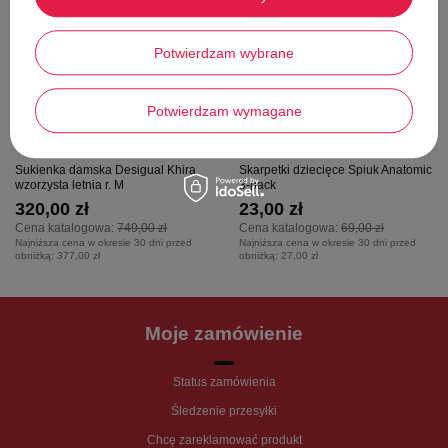
Potwierdzam wybrane
Potwierdzam wymagane
Sukienka damska Desigual Khira
Skarpetki dziecięce Spiuk Anatomic
wzorzysta letnia r. M
3-pack
320,00 zł
23,00 zł
Cena katalogowa:
749,00 zł
Cena katalogowa:
69,00 zł
Najniższa cena w okresie 30 dni przed
Najniższa cena w okresie 30 dni przed
obniżką:
377,00 zł
obniżką:
27,00 zł
Moje zamówienie
Status zamówienia
Śledzenie przesyłki
Chcę zareklamować produkt