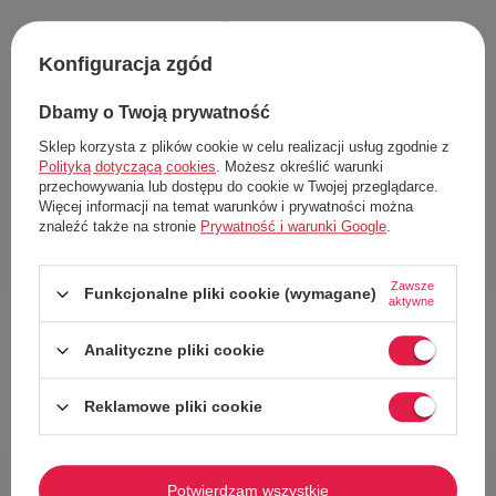
Polecamy
Konfiguracja zgód
63%
59%
Dbamy o Twoją prywatność
Sklep korzysta z plików cookie w celu realizacji usług zgodnie z
Polityką dotyczącą cookies
. Możesz określić warunki
przechowywania lub dostępu do cookie w Twojej przeglądarce.
Więcej informacji na temat warunków i prywatności można
znaleźć także na stronie
Prywatność i warunki Google
.
Zawsze
Funkcjonalne pliki cookie (wymagane)
aktywne
Torba na ramię Quiksilver The
Bluza chłopięca Quiksilver Easy
Deem plecak 2w1 granatowa z
Day Zip Up dresowa z kapturem
logo, miejska szkolna
Analityczne pliki cookie
82,00 zł
74,00 zł
Cena katalogowa:
219,00 zł
Cena katalogowa:
179,00 zł
Reklamowe pliki cookie
Najniższa cena w okresie 30 dni przed
Najniższa cena w okresie 30 dni przed
obniżką:
89,00 zł
obniżką:
87,00 zł
57%
67%
Potwierdzam wszystkie