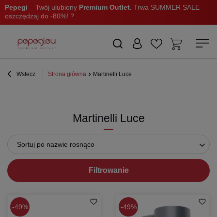
Pepegi
– Twój ulubiony
Premium Outlet.
Trwa SUMMER SALE –
oszczędzaj do -80%! ?
Wstecz
Strona główna
Martinelli Luce
Martinelli Luce
Sortuj po nazwie rosnąco
Filtrowanie
49%
49%