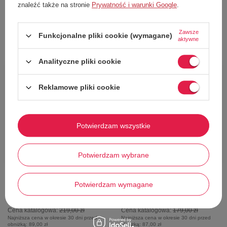
siebie!
znaleźć także na stronie
Prywatność i warunki Google
.
Zawsze
Funkcjonalne pliki cookie (wymagane)
aktywne
Polecamy
Analityczne pliki cookie
63%
59%
Reklamowe pliki cookie
Potwierdzam wszystkie
Potwierdzam wybrane
Torba na ramię Quiksilver The
Bluza chłopięca Quiksilver Easy
Deem plecak 2w1 granatowa z
Day Zip Up dresowa z kapturem
Potwierdzam wymagane
logo, miejska szkolna
82,00 zł
74,00 zł
Cena katalogowa:
219,00 zł
Cena katalogowa:
179,00 zł
Najniższa cena w okresie 30 dni przed
Najniższa cena w okresie 30 dni przed
obniżką:
89,00 zł
obniżką:
87,00 zł