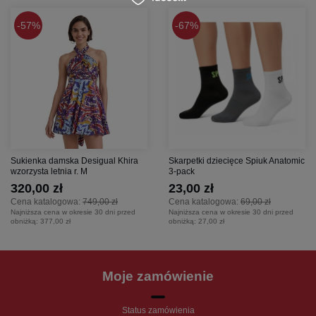
57%
67%
Sukienka damska Desigual Khira
Skarpetki dziecięce Spiuk Anatomic
wzorzysta letnia r. M
3-pack
320,00 zł
23,00 zł
Cena katalogowa:
749,00 zł
Cena katalogowa:
69,00 zł
Najniższa cena w okresie 30 dni przed
Najniższa cena w okresie 30 dni przed
obniżką:
377,00 zł
obniżką:
27,00 zł
Moje zamówienie
Status zamówienia