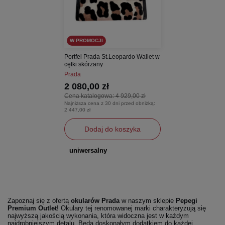
W PROMOCJI
Portfel Prada St.Leopardo Wallet w
cętki skórzany
Prada
2 080,00 zł
Cena katalogowa:
4 929,00 zł
Najniższa cena z 30 dni przed obniżką:
2 447,00 zł
Dodaj do koszyka
uniwersalny
Zapoznaj się z ofertą
okularów Prada
w naszym sklepie
Pepegi
Premium Outlet
! Okulary tej renomowanej marki charakteryzują się
najwyższą jakością wykonania, która widoczna jest w każdym
najdrobniejszym detalu. Będą doskonałym dodatkiem do każdej