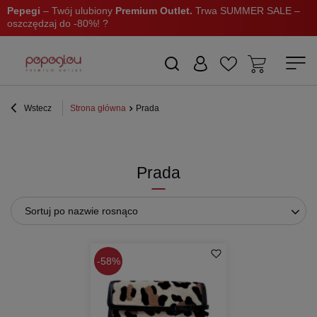
Pepegi
– Twój ulubiony
Premium Outlet.
Trwa SUMMER SALE –
oszczędzaj do -80%! ?
Wstecz
Strona główna
Prada
Prada
Sortuj po nazwie rosnąco
58%