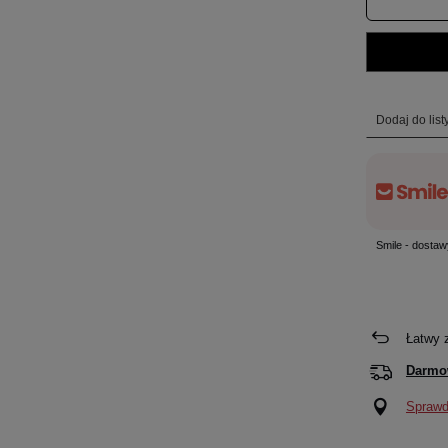
Dodaj do lis
Smile - dostaw
Łatwy 
Darmo
Sprawdź