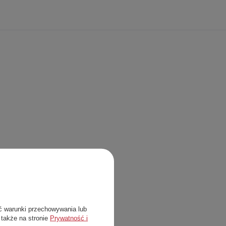
ć warunki przechowywania lub
 także na stronie
Prywatność i