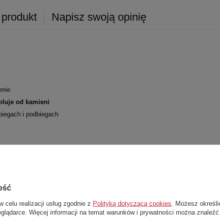
 produkt
Napisz swoją opinię
enie
oluje od kamieni
biegach i podbiegach
ość
Stwórz zestaw i dodaj do zamówienia
w celu realizacji usług zgodnie z
Polityką dotyczącą cookies
. Możesz określi
eglądarce. Więcej informacji na temat warunków i prywatności można znaleźć