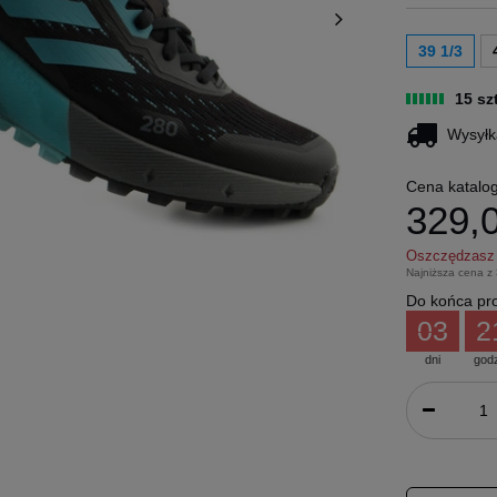
39 1/3
15 sz
Wysyłk
Cena katalo
329,0
Oszczędzas
Najniższa cena z
Do końca pro
03
2
dni
god