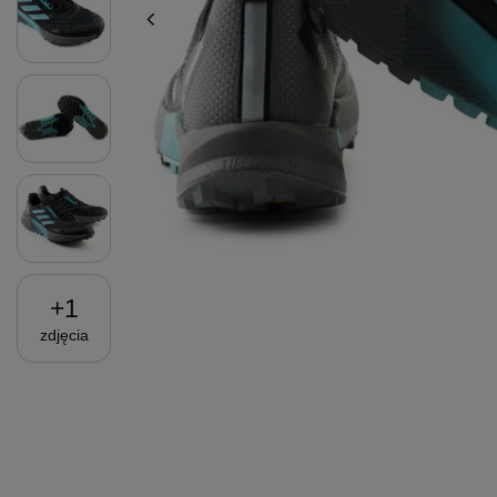
+
1
zdjęcia