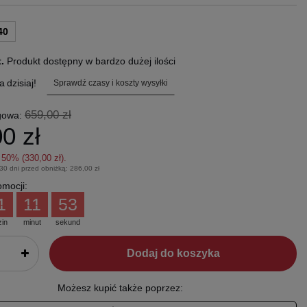
40
t.
Produkt dostępny w bardzo dużej ilości
a
dzisiaj!
Sprawdź czasy i koszty wysyłki
659,00 zł
gowa:
0 zł
z
50
% (
330,00 zł
).
 30 dni przed obniżką:
286,00 zł
mocji:
1
11
53
zin
minut
sekund
Dodaj do koszyka
Możesz kupić także poprzez: