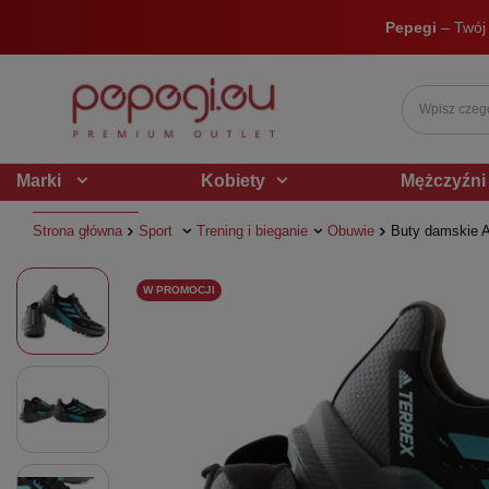
Pepegi
– Twój
Marki
Kobiety
Mężczyźni
Strona główna
Sport
Trening i bieganie
Obuwie
Buty damskie A
W PROMOCJI