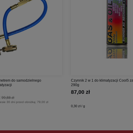
etrem do samodzielnego
Czynnik 2 w 1 do klimatyzacji Cool5 
atyzacji
290g
87,00 zł
:
99,88 zł
esie 30 dni przed obniżką:
79,00 zł
0,30 zł / g