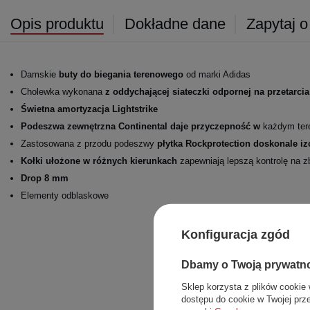
Opis produktu
Dokładne dane
Zapytaj o
Damskie
buty do biegania terenowego
od marki Adidas
Cholewka wykonana
z oddychającej siateczki odpornej na przetarcia
Świetna amortyzacja Lightstrike
Podeszwa zewnętrzna Continental daje przyczepność w
każdym ter
Zastosowana
z przodu podeszwy
płytka Rockprotection doskonale iz
Kołki ułożone w różnych kierunkach
zapewniają lepszą kontrolę na z
Drop 8 mm
Elementy odblaskowe
Konfiguracja zgód
Dbamy o Twoją prywatn
Sklep korzysta z plików cookie 
dostępu do cookie w Twojej prz