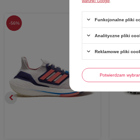
warunki Google
.
Funkcjonalne pliki 
-
56%
-
51%
Analityczne pliki coo
Reklamowe pliki coo
Potwierdzam wybra