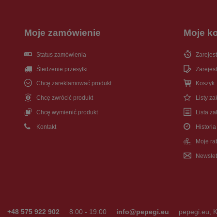
Moje zamówienie
Moje k
Status zamówienia
Zarejest
Śledzenie przesyłki
Zarejest
Chcę zareklamować produkt
Koszyk
Chcę zwrócić produkt
Listy z
Chcę wymienić produkt
Lista z
Kontakt
Historia
Moje ra
Newslet
+48 575 922 902
8:00 - 19:00
info@pepegi.eu
pepegi.eu
,
K