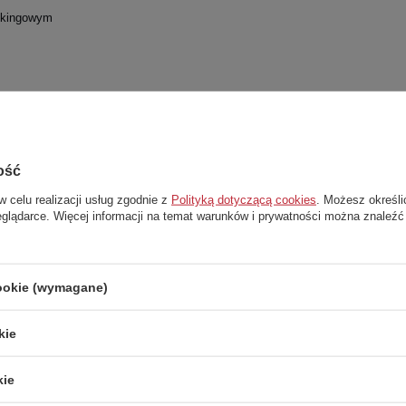
ekkingowym
ość
w celu realizacji usług zgodnie z
Polityką dotyczącą cookies
. Możesz określi
eglądarce. Więcej informacji na temat warunków i prywatności można znaleźć
agi, stylu i wygody – idealne do
cookie (wymagane)
kie
kie