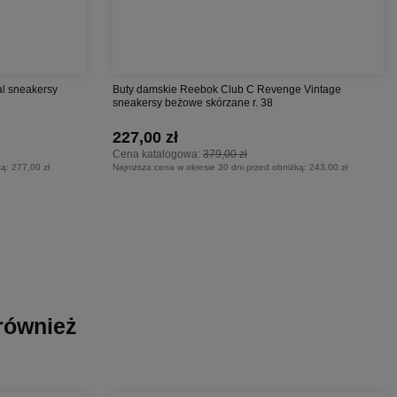
l sneakersy
Buty damskie Reebok Club C Revenge Vintage
sneakersy beżowe skórzane r. 38
227,00 zł
Cena katalogowa:
379,00 zł
ką:
277,00 zł
Najniższa cena w okresie 30 dni przed obniżką:
243,00 zł
 również