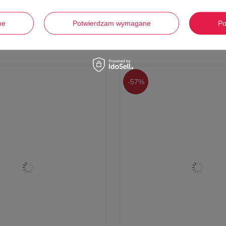
ne
Potwierdzam wymagane
Po
Stwórz zestaw i dodaj do zamówienia
-
57%