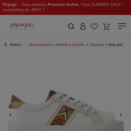
Pepegi
– Twój ulubiony
Premium Outlet.
Trwa SUMMER SALE –
oszczędzaj do -80%! ?
Wstecz
Strona główna
Kobiety
Obuwie
Sportowe
Buty damskie 