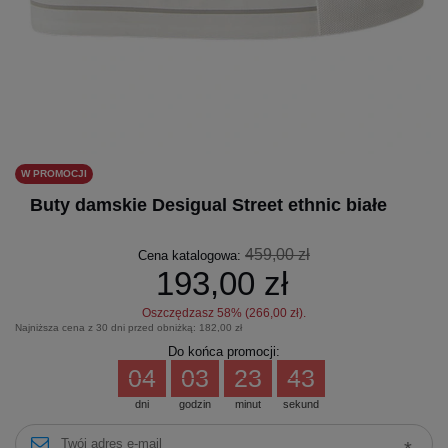
W PROMOCJI
Buty damskie Desigual Street ethnic białe
459,00 zł
Cena katalogowa:
193,00 zł
Oszczędzasz
58
% (
266,00 zł
).
Najniższa cena z 30 dni przed obniżką:
182,00 zł
Do końca promocji:
04
03
23
43
dni
godzin
minut
sekund