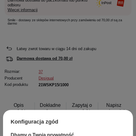
Darmowa dostawa do paczkomatu lub punktu
odbioru
Więcej informacji
Smile - dostawy ze sklepów internetowych przy zamówieniu od 70,00 zł są za
darmo
Łatwy zwrot towaru w ciągu
14
dni od zakupu
Darmowa dostawa od
70,00 zł
Rozmiar:
37
Producent
Desigual
Kod produktu
21WSKP15/1000
Opis
Dokładne
Zapytaj o
Napisz
produktu
dane
produkt
swoją opinię
Konfiguracja zgód
Dbamy o Twoją prywatność