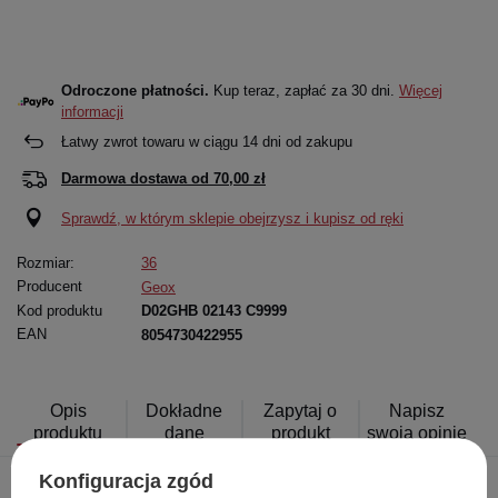
Odroczone płatności.
Kup teraz, zapłać za 30 dni.
Więcej
informacji
Łatwy zwrot towaru w ciągu
14
dni od zakupu
Darmowa dostawa od
70,00 zł
Sprawdź, w którym sklepie obejrzysz i kupisz od ręki
Rozmiar:
36
Producent
Geox
Kod produktu
D02GHB 02143 C9999
EAN
8054730422955
Opis
Dokładne
Zapytaj o
Napisz
produktu
dane
produkt
swoją opinię
Konfiguracja zgód