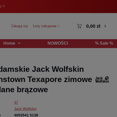
! ?
0,00 zł
Zaloguj się
Listy zakupowe
NOWOŚCI
% Sale %
Home
damskie Jack Wolfskin
nstown Texapore zimowe
lane brązowe
37
Jack Wolfskin
u
4053541 5138