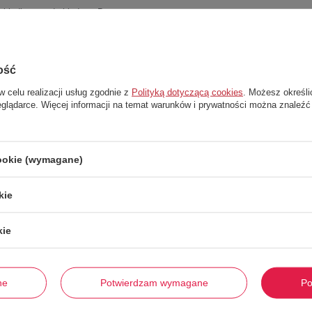
i łydkę przed chłodem. Buty
zakładanie. Elegancji dodaje
riałów pochodzących z recyklingu
ość
a tak, aby zapewnić przyczepność
w celu realizacji usług zgodnie z
Polityką dotyczącą cookies
. Możesz określi
eglądarce. Więcej informacji na temat warunków i prywatności można znaleźć
cookie (wymagane)
kie
Stwórz zestaw i dodaj do zamówienia
kie
ne
Potwierdzam wymagane
Po
-
62%