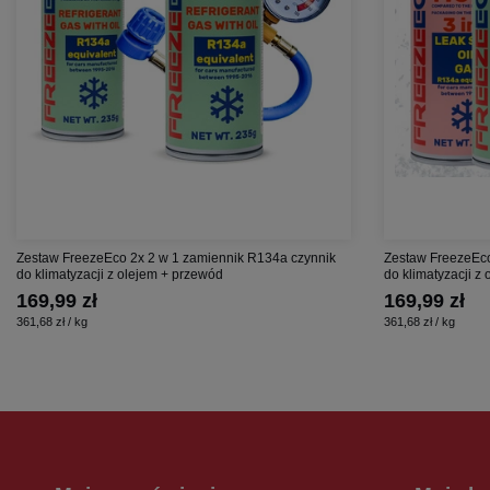
Zestaw FreezeEco 2x 2 w 1 zamiennik R134a czynnik
Zestaw FreezeEco
do klimatyzacji z olejem + przewód
do klimatyzacji z
169,99 zł
169,99 zł
361,68 zł / kg
361,68 zł / kg