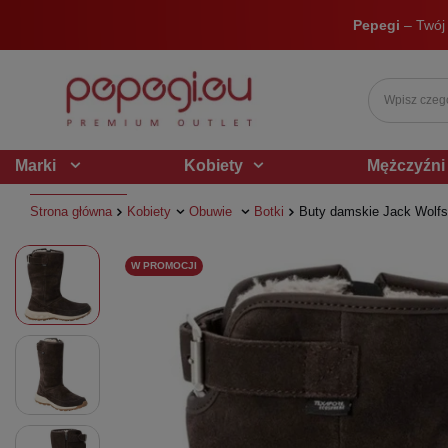
Pepegi
– Twój
Marki
Kobiety
Mężczyźni
Strona główna
Kobiety
Obuwie
Botki
Buty damskie Jack Wolfs
W PROMOCJI