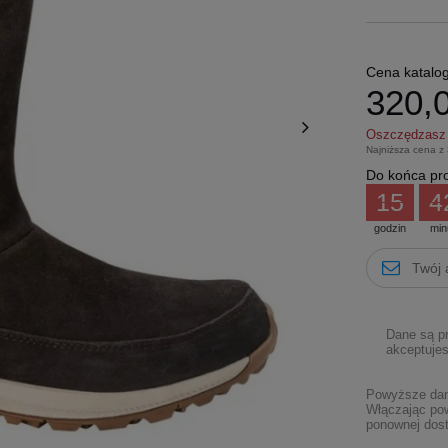
Cena katalo
320,0
Oszczędzas
Najniższa cena z
Do końca pro
15
4
godzin
min
Dane są p
akceptujes
Powyższe dane
Włączając pow
ponownej dost