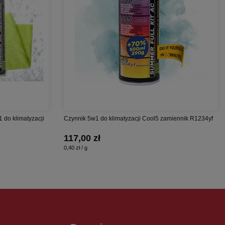
1 do klimatyzacji
Czynnik 5w1 do klimatyzacji Cool5 zamiennik R1234yf
117,00 zł
0,40 zł / g