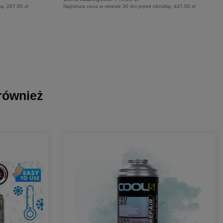
ką:
287,00 zł
Najniższa cena w okresie 30 dni przed obniżką:
447,00 zł
 również