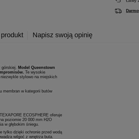
Łatwy 
Darmo
 produkt
Napisz swoją opinię
 górskiej.
Model Queenstown
kompromisów.
Te wysokie
 niezwykle stylowo na miejskich
ku membran w kategorii butów
a TEXAPORE ECOSPHERE oferuje
ć na poziomie 20 000 mm H2O
ia w głębokim śniegu.
 tylko dzięki ochronie przed wodą
owadza wilgoć z wnętrza buta.