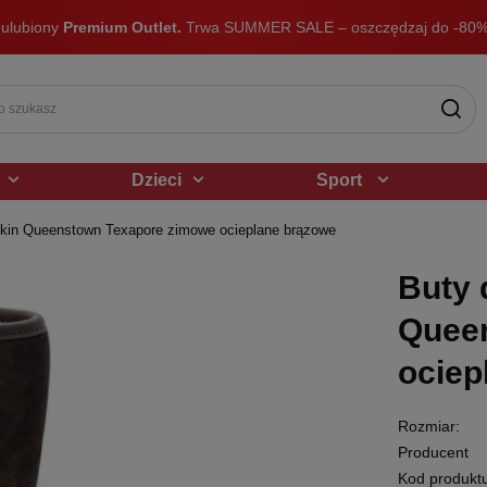
 ulubiony
Premium Outlet.
Trwa SUMMER SALE – oszczędzaj do -80%
Dzieci
Sport
kin Queenstown Texapore zimowe ocieplane brązowe
Buty 
Quee
ociep
Rozmiar:
Producent
Kod produkt