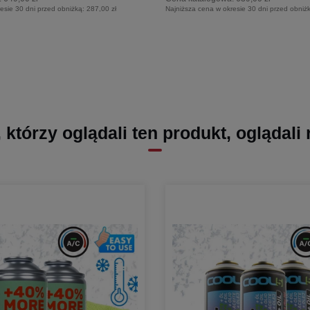
esie 30 dni przed obniżką:
287,00 zł
Najniższa cena w okresie 30 dni przed obniż
, którzy oglądali ten produkt, oglądali