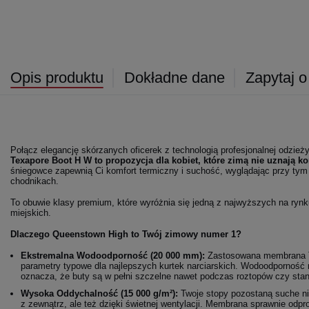
Opis produktu
Dokładne dane
Zapytaj o
Połącz elegancję skórzanych oficerek z technologią profesjonalnej odzieży
Texapore Boot H W to propozycja dla kobiet, które zimą nie uznają 
śniegowce zapewnią Ci komfort termiczny i suchość, wyglądając przy tym
chodnikach.
To obuwie klasy premium, które wyróżnia się jedną z najwyższych na ryn
miejskich.
Dlaczego Queenstown High to Twój zimowy numer 1?
Ekstremalna Wodoodporność (20 000 mm):
Zastosowana membran
parametry typowe dla najlepszych kurtek narciarskich. Wodoodpornoś
oznacza, że buty są w pełni szczelne nawet podczas roztopów czy stan
Wysoka Oddychalność (15 000 g/m²):
Twoje stopy pozostaną suche nie
z zewnątrz, ale też dzięki świetnej wentylacji. Membrana sprawnie odpr