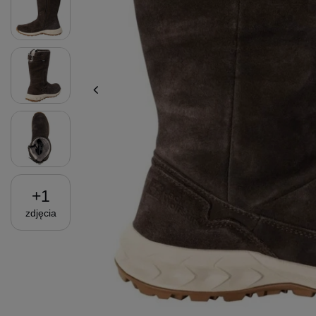
+
1
zdjęcia