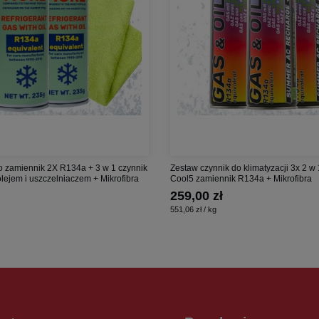
 zamiennik 2X R134a + 3 w 1 czynnik
Zestaw czynnik do klimatyzacji 3x 2 w 
 olejem i uszczelniaczem + Mikrofibra
Cool5 zamiennik R134a + Mikrofibra
259,00 zł
551,06 zł / kg