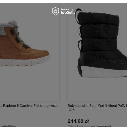
 Explorer II Carnival Felt śniegowce r.
Buty damskie Sorel Out N About Puffy 
37,5
244,00 zł
:
649,00 zł
Cena katalogowa:
639,00 zł