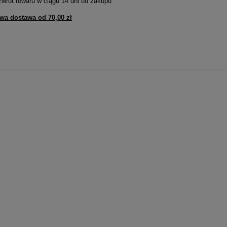
zwrot towaru w ciągu
14
dni od zakupu
wa dostawa od
70,00 zł