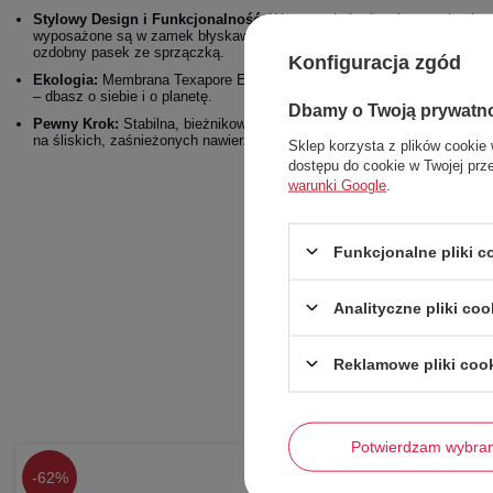
Stylowy Design i Funkcjonalność:
Wyższa cholewka skutecznie chron
wyposażone są w zamek błyskawiczny na całej długości, co ułatwia ich 
ozdobny pasek ze sprzączką.
Konfiguracja zgód
Ekologia:
Membrana Texapore Ecosphere jest w 100% wykonana z mate
– dbasz o siebie i o planetę.
Dbamy o Twoją prywatn
Pewny Krok:
Stabilna, bieżnikowana podeszwa została zaprojektowan
na śliskich, zaśnieżonych nawierzchniach.
Sklep korzysta z plików cookie 
dostępu do cookie w Twojej prz
warunki Google
.
Funkcjonalne pliki 
Analityczne pliki coo
Reklamowe pliki coo
Potwierdzam wybra
-
62%
-
62%