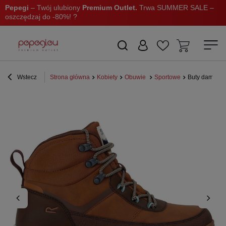
Pepegi
– Twój ulubiony
Premium Outlet.
Trwa SUMMER SALE –
oszczędzaj do -80%! ?
Wstecz
Strona główna
Kobiety
Obuwie
Sportowe
Buty damskie 