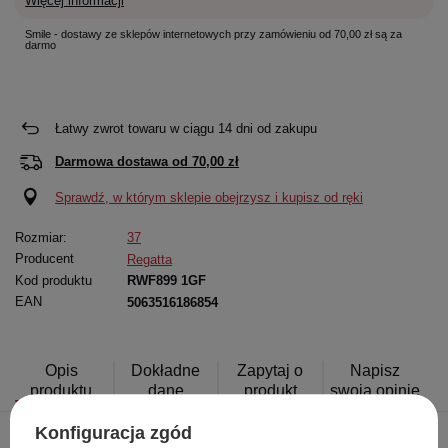
Więcej informacji
Smile - dostawy ze sklepów internetowych przy zamówieniu od 70,00 zł są za
darmo
Łatwy zwrot towaru w ciągu
14
dni od zakupu
Darmowa dostawa od
70,00 zł
Sprawdź, w którym sklepie obejrzysz i kupisz od ręki
Rozmiar:
37
Producent
Regatta
Kod produktu
RWF899 1GF
EAN
5063516186854
Opis
Dokładne
Zapytaj o
Napisz
produktu
dane
produkt
swoją opinię
Konfiguracja zgód