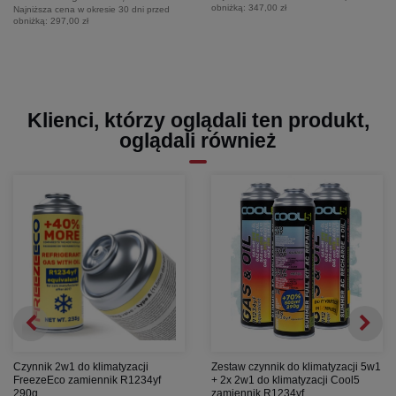
obniżką:
347,00 zł
Najniższa cena w okresie 30 dni przed
obniżką:
297,00 zł
Klienci, którzy oglądali ten produkt,
oglądali również
Czynnik 2w1 do klimatyzacji
Zestaw czynnik do klimatyzacji 5w1
FreezeEco zamiennik R1234yf
+ 2x 2w1 do klimatyzacji Cool5
290g
zamiennik R1234yf