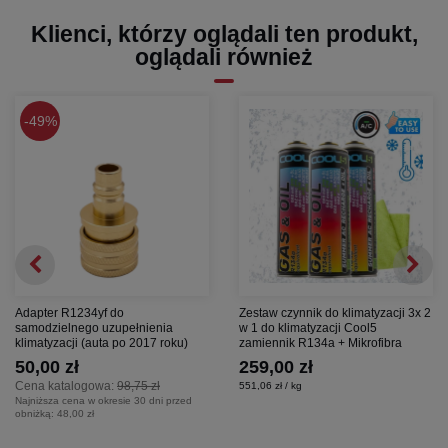
Klienci, którzy oglądali ten produkt,
oglądali również
49%
Adapter R1234yf do
Zestaw czynnik do klimatyzacji 3x 2
samodzielnego uzupełnienia
w 1 do klimatyzacji Cool5
klimatyzacji (auta po 2017 roku)
zamiennik R134a + Mikrofibra
50,00 zł
259,00 zł
Cena katalogowa:
98,75 zł
551,06 zł / kg
Najniższa cena w okresie 30 dni przed
obniżką:
48,00 zł