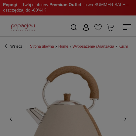
Pepegi
– Twój ulubiony
Premium Outlet.
Trwa SUMMER SALE –
oszczędzaj do -80%! ?
Wstecz
Strona główna
Home
Wyposażenie i Aranżacja
Kuchnia i 