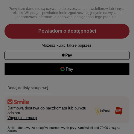
Powyższe dane nie są używane do przesyłania newsletterów lub innych
reklam. Włączając powiadomienie zgadzasz się jedynie na wysłanie
jednorazowo informacji o ponownej dostępności tego produktu.
Powiadom o dostępności
Możesz kupić także poprzez:
Dodaj do listy zakupowej
Darmowa dostawa do paczkomatu lub punktu
odbioru
Więcej informacji
Smile - dostawy ze sklepów internetowych przy zamówieniu od 70,00 zł są za
darmo