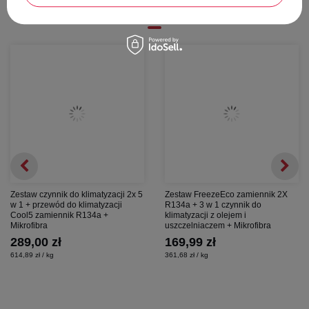
zamówienia
Zestaw czynnik do klimatyzacji 2x 5
Zestaw FreezeEco zamiennik 2X
w 1 + przewód do klimatyzacji
R134a + 3 w 1 czynnik do
Cool5 zamiennik R134a +
klimatyzacji z olejem i
Mikrofibra
uszczelniaczem + Mikrofibra
289,00 zł
169,99 zł
614,89 zł / kg
361,68 zł / kg