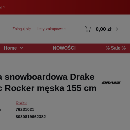
! ?
0,00 zł
Zaloguj się
Listy zakupowe
NOWOŚCI
% Sale %
Home
a snowboardowa Drake
ic Rocker męska 155 cm
Drake
u
76231021
8030819662382