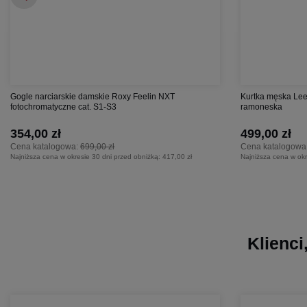
Gogle narciarskie damskie Roxy Feelin NXT
Kurtka męska Lee
fotochromatyczne cat. S1-S3
ramoneska
354,00 zł
499,00 zł
Cena katalogowa:
699,00 zł
Cena katalogowa
Najniższa cena w okresie 30 dni przed obniżką:
417,00 zł
Najniższa cena w okr
Klienci