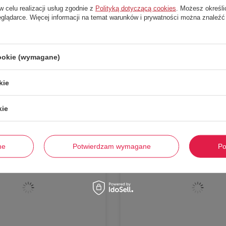
w celu realizacji usług zgodnie z
Polityką dotyczącą cookies
. Możesz określi
eglądarce. Więcej informacji na temat warunków i prywatności można znaleźć
Stwórz zestaw i dodaj do zamówienia
cookie (wymagane)
kie
-
58%
kie
ne
Potwierdzam wymagane
Po