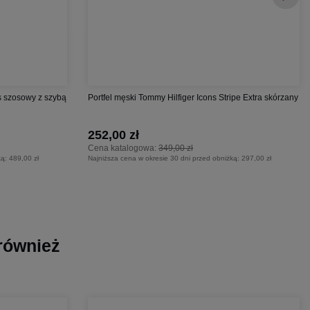
s szosowy z szybą
Portfel męski Tommy Hilfiger Icons Stripe Extra skórzany
252,00 zł
Cena katalogowa:
349,00 zł
ką:
489,00 zł
Najniższa cena w okresie 30 dni przed obniżką:
297,00 zł
 również