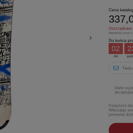
Cena katalo
337,0
Oszczędzas
Najniższa cena z
Do końca pro
02
2
dni
god
Dane są p
akceptujes
Powyższe dane
Włączając pow
ponownej dost