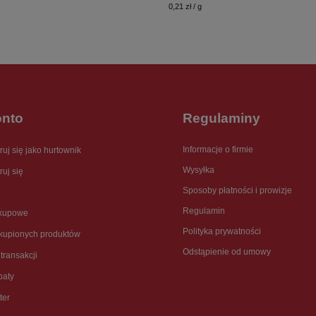
0,21 zł / g
onto
Regulaminy
Informacje o firmie
ruj się jako hurtownik
Wysyłka
ruj się
Sposoby płatności i prowizje
Regulamin
akupowe
Polityka prywatności
akupionych produktów
Odstąpienie od umowy
 transakcji
baty
ter