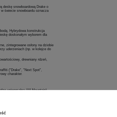
ową deskę snowboardową Drake o
co w świecie snowboardu oznacza
obodą. Hybrydowa konstrukcja
tę deskę doskonałym wyborem dla
ne, zintegrowane osłony na dziobie
przy uderzeniach (np. w kolejce do
owartościowy, drewniany rdzeń,
affiti ("Drake", "Next Spot",
rowy charakter.
rdzo uniwersalna (All-Mountain).
ocnionej konstrukcji będzie
ość