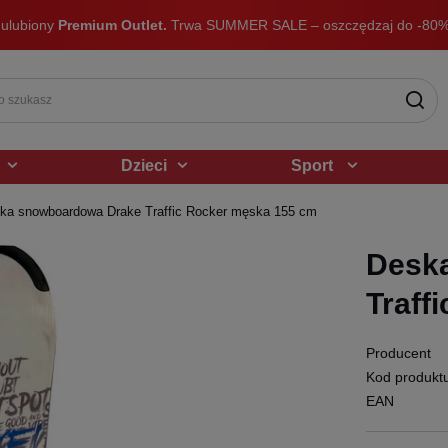
 ulubiony
Premium Outlet.
Trwa SUMMER SALE – oszczędzaj do -80%
Dzieci
Sport
ka snowboardowa Drake Traffic Rocker męska 155 cm
Desk
Traff
Producent
Kod produkt
EAN