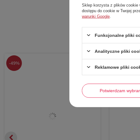
Sklep korzysta z plików cookie 
dostępu do cookie w Twojej prz
warunki Google
.
Funkcjonalne pliki 
Analityczne pliki coo
-
49%
-
66%
Reklamowe pliki coo
Potwierdzam wybra