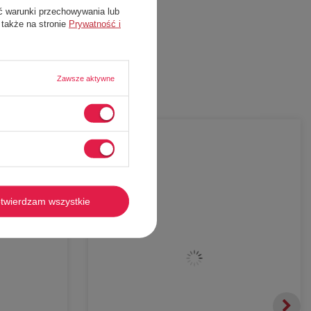
ć warunki przechowywania lub
 także na stronie
Prywatność i
Zawsze aktywne
-
28%
twierdzam wszystkie