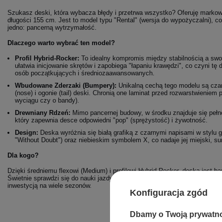
Szukasz deski, która wybacza błędy i przetrwa wszystko? Oferuję mark
długości 155 cm. Jest to model typu "Rental" (wersja do wypożyczalni), 
jedno: pancerną wytrzymałość.
Dlaczego warto wybrać ten model?
Profil Hybrid-Rocker:
To idealny kompromis między stabilnością a sw
ułatwia inicjowanie skrętów i zapobiega "łapaniu krawędzi", co czyni 
osób początkujących i średniozaawansowanych.
Wbudowane Zderzaki (Bumpery):
Unikalną cechą tego modelu są czar
(nose) i ogonie (tail) deski. Chronią one laminat przed rozwarstwieniem 
wyciągu czy o bandy).
Drewniany Rdzeń:
Mimo pancernej budowy, w środku znajduje się pełn
który zapewnia desce odpowiedni "pop" (sprężystość) i żywotność.
Design:
Deska wyróżnia się białą grafiką z czarnymi napisami w stylu gr
"Without Doubt") oraz niebieskim symbolem X, co nadaje jej miejski, su
Dla kogo?
Dzięki średniemu flexowi (Medium) i profilowi Hybrid-Rocker, deska jest ba
Świetnie sprawdzi się do nauki jazdy, doskonalenia techniki, a dzięki wzm
inwestycją na wiele sezonów.
Konfiguracja zgód
Dbamy o Twoją prywatn