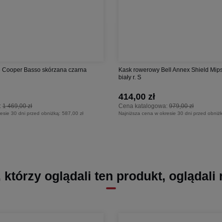
 Cooper Basso skórzana czarna
Kask rowerowy Bell Annex Shield Mip
biały r. S
414,00 zł
:
1 469,00 zł
Cena katalogowa:
979,00 zł
esie 30 dni przed obniżką:
587,00 zł
Najniższa cena w okresie 30 dni przed obniż
, którzy oglądali ten produkt, oglądali