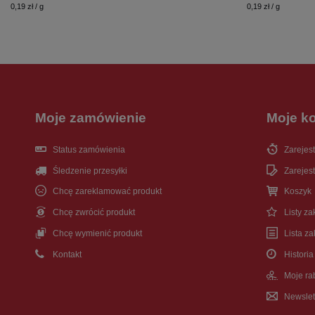
0,19 zł / g
0,19 zł / g
Moje zamówienie
Moje k
Status zamówienia
Zarejest
Śledzenie przesyłki
Zarejest
Chcę zareklamować produkt
Koszyk
Chcę zwrócić produkt
Listy z
Chcę wymienić produkt
Lista z
Kontakt
Historia
Moje ra
Newslet