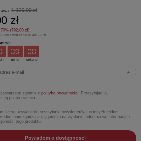
1 129,00 zł
gowa:
0 zł
z
70
% (
792,00 zł
).
 30 dni przed obniżką:
397,00 zł
mocji:
3
39
07
zin
minut
sekund
rzetwarzane zgodnie z
polityką prywatności
. Przesyłając je,
z jej postanowienia.
 nie są używane do przesyłania newsletterów lub innych reklam.
iadomienie zgadzasz się jedynie na wysłanie jednorazowo informacji o
ępności tego produktu.
Powiadom o dostępności