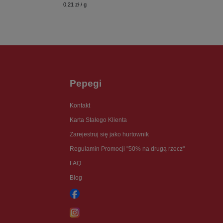
0,21 zł / g
Pepegi
Kontakt
Karta Stałego Klienta
Zarejestruj się jako hurtownik
Regulamin Promocji "50% na drugą rzecz"
FAQ
Blog