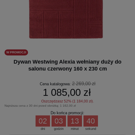
W PROMOCJI
Dywan Westwing Alexia wełniany duży do
salonu czerwony 160 x 230 cm
2 269,00 zł
Cena katalogowa:
1 085,00 zł
Oszczędzasz
52
% (
1 184,00 zł
).
Najniższa cena z 30 dni przed obniżką:
1 162,00 zł
Do końca promocji:
02
03
13
39
dni
godzin
minut
sekund