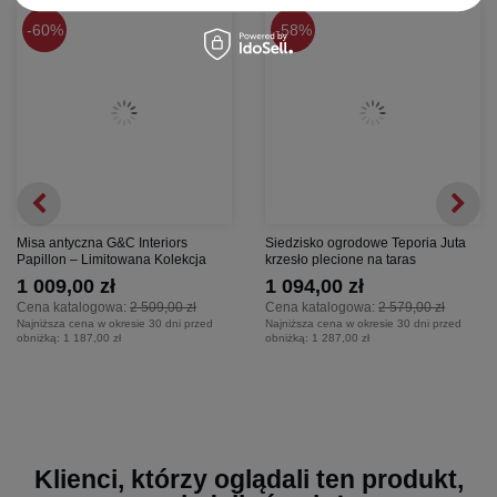
60%
58%
Misa antyczna G&C Interiors
Siedzisko ogrodowe Teporia Juta
Papillon – Limitowana Kolekcja
krzesło plecione na taras
1 009,00 zł
1 094,00 zł
Cena katalogowa:
2 509,00 zł
Cena katalogowa:
2 579,00 zł
Najniższa cena w okresie 30 dni przed
Najniższa cena w okresie 30 dni przed
obniżką:
1 187,00 zł
obniżką:
1 287,00 zł
Klienci, którzy oglądali ten produkt,