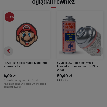
oglądali również
79%
Przypinka Crocs Super Mario Bros
Czynnik 3w1 do klimatyzacji
wpinka Jibbitz
FreezeEco uszczelniacz R134a
290g
6,00 zł
59,99 zł
Cena katalogowa:
29,00 zł
0,21 zł / g
Najniższa cena w okresie 30 dni przed
obniżką:
5,00 zł