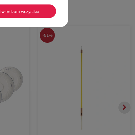
twierdzam wszystkie
-
51%