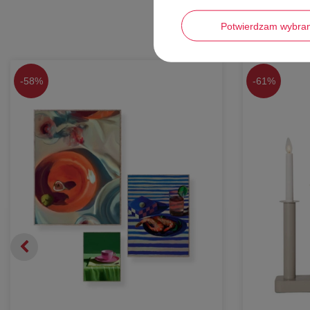
Potwierdzam wybra
-
58%
-
61%