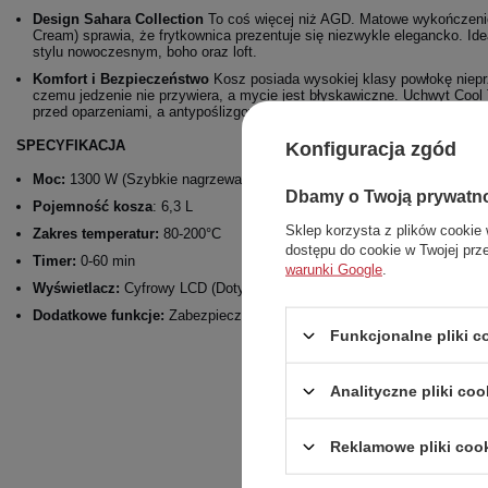
Design Sahara Collection
To coś więcej niż AGD. Matowe wykończenie
Cream) sprawia, że frytkownica prezentuje się niezwykle elegancko. Id
stylu nowoczesnym, boho oraz loft.
Komfort i Bezpieczeństwo
Kosz posiada wysokiej klasy powłokę nieprz
czemu jedzenie nie przywiera, a mycie jest błyskawiczne. Uchwyt Cool 
przed oparzeniami, a antypoślizgowe nóżki zapewniają stabilność podcz
Konfiguracja zgód
SPECYFIKACJA
Moc:
1300 W (Szybkie nagrzewanie)
Dbamy o Twoją prywatn
Pojemność kosza
: 6,3 L
Sklep korzysta z plików cookie 
Zakres temperatur:
80-200°C
dostępu do cookie w Twojej prz
Timer:
0-60 min
warunki Google
.
Wyświetlacz:
Cyfrowy LCD (Dotykowy)
Dodatkowe funkcje:
Zabezpieczenie przed przegrzaniem, nienagrzewaj
Funkcjonalne pliki 
Analityczne pliki coo
Reklamowe pliki coo