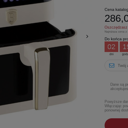
Cena katalo
286,0
Oszczędzas
Najniższa cena z
Do końca pro
02
1
dni
god
Dane są p
akceptujes
Powyższe dane
Włączając pow
ponownej dost