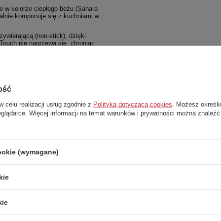
 w kolorze ciepłego beżu (Sahara
ealnie komponuje się z kuchniami w
ywierającą (non-stick), dzięki
Touch nie nagrzewa się, chroniąc
as pracy.
ość
w celu realizacji usług zgodnie z
Polityką dotyczącą cookies
. Możesz określi
eglądarce. Więcej informacji na temat warunków i prywatności można znaleźć
ący się uchwyt i obudowa.
cookie (wymagane)
kie
kie