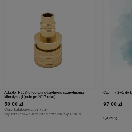
Adapter R1234yf do samodzielnego uzupełnienia
Czynnik 2w1 do k
klimatyzacji (auta po 2017 roku)
50,00 zł
97,00 zł
Cena katalogowa:
98,75 zł
Najniższa cena w okresie 30 dni przed obniżką:
48,00 zł
0,33 zł / g