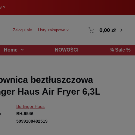
! ?
0,00 zł
Zaloguj się
Listy zakupowe
NOWOŚCI
% Sale %
Home
ownica beztłuszczowa
nger Haus Air Fryer 6,3L
Berlinger Haus
u
BH-9546
5999108482519