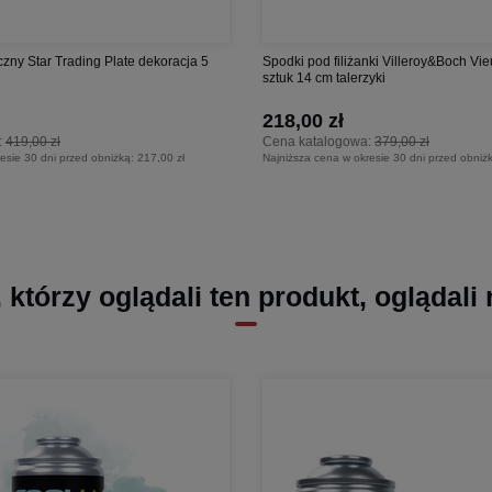
czny Star Trading Plate dekoracja 5
Spodki pod filiżanki Villeroy&Boch V
sztuk 14 cm talerzyki
218,00 zł
:
419,00 zł
Cena katalogowa:
379,00 zł
esie 30 dni przed obniżką:
217,00 zł
Najniższa cena w okresie 30 dni przed obniż
, którzy oglądali ten produkt, oglądali