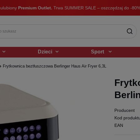
 ulubiony
Premium Outlet.
Trwa SUMMER SALE – oszczędzaj do -80%
Dzieci
Sport
Frytkownica beztłuszczowa Berlinger Haus Air Fryer 6,3L
Frytk
Berli
Producent
Kod produkt
EAN