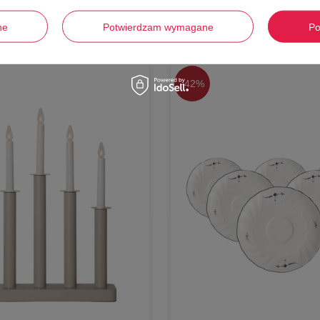
Stwórz zestaw i dodaj do zamówienia
ne
Potwierdzam wymagane
Po
-
42%