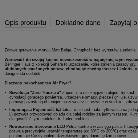
Opis produktu
Dokładne dane
Zapytaj o
Zdrowe gotowanie w stylu Matt Beige. Chrupkość bez wyrzutów sumienia.
Wprowadź do swojej kuchni nowoczesność w najpiękniejszym wydan
Berlinger Haus z kolekcji Sahara to urządzenie, które zmienia zasady gry.
ulubionych smażonych potraw, eliminując zbędny tłuszcz i kalorie,
a
designerski dodatek.
Dlaczego pokochasz ten Air Fryer?
Rewolucja "Zero Tłuszczu"
Zapomnij o ociekających olejem frytkach.
cyrkulacji gorącego powietrza, urządzenie smaży, piecze i grilluje, uży
potrawy pozostaną chrupiące na zewnątrz i soczyste w środku – zdrowo 
Imponująca Pojemność 6,3 L
itra To nie jest mała frytkownica na jedn
L) pozwala przygotować obiadu dla całej rodziny za jednym razem. Kurc
dla gości? Z tym modelem to żaden problem.
Nowoczesne Sterowanie LCD
Pełna kontrola w zasięgu palca. Intuicy
pozwala precyzyjnie ustawić temperaturę (od 80°C do 200°C) oraz czas 
poinformuje Cię sygnałem dźwiękowym, gdy danie będzie gotowe.