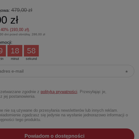
479,00 zł
gowa:
0 zł
z
40
% (
193,00 zł
).
 30 dni przed obniżką:
286,00 zł
mocji:
9
18
57
zin
minut
sekund
rzetwarzane zgodnie z
polityką prywatności
. Przesyłając je,
z jej postanowienia.
 nie są używane do przesyłania newsletterów lub innych reklam.
iadomienie zgadzasz się jedynie na wysłanie jednorazowo informacji o
ępności tego produktu.
Powiadom o dostępności