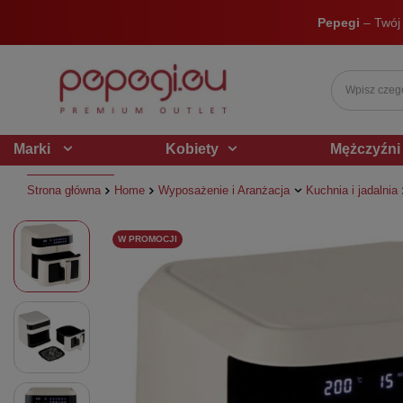
Pepegi
– Twój
Marki
Kobiety
Mężczyźni
Strona główna
Home
Wyposażenie i Aranżacja
Kuchnia i jadalnia
W PROMOCJI