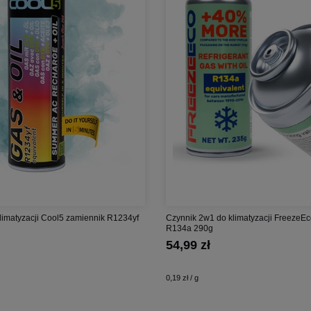
limatyzacji Cool5 zamiennik R1234yf
Czynnik 2w1 do klimatyzacji FreezeE
R134a 290g
54,99 zł
0,19 zł / g