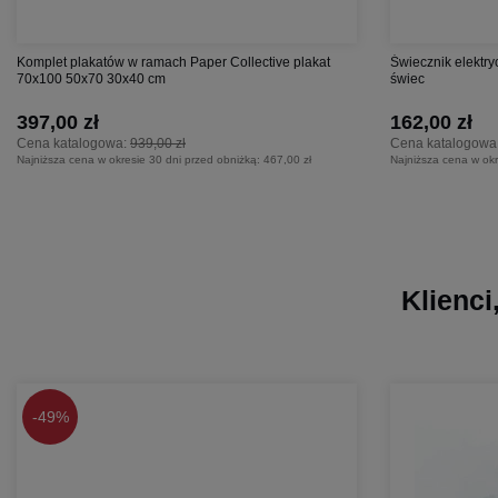
Komplet plakatów w ramach Paper Collective plakat
Świecznik elektry
70x100 50x70 30x40 cm
świec
397,00 zł
162,00 zł
Cena katalogowa:
939,00 zł
Cena katalogowa
Najniższa cena w okresie 30 dni przed obniżką:
467,00 zł
Najniższa cena w okr
Klienci
-
49%