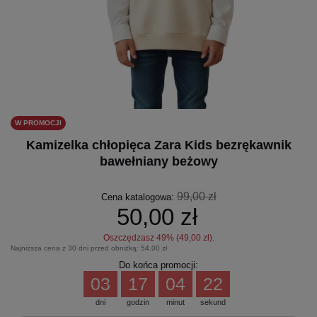
W PROMOCJI
Kamizelka chłopięca Zara Kids bezrękawnik
bawełniany beżowy
99,00 zł
Cena katalogowa:
50,00 zł
Oszczędzasz
49
% (
49,00 zł
).
Najniższa cena z 30 dni przed obniżką:
54,00 zł
Do końca promocji:
03
17
04
22
dni
godzin
minut
sekund