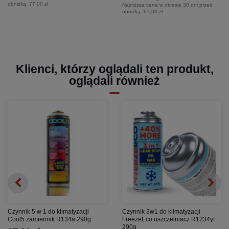
obniżką:
77,00 zł
Najniższa cena w okresie 30 dni przed
obniżką:
67,00 zł
Klienci, którzy oglądali ten produkt,
oglądali również
Czynnik 5 w 1 do klimatyzacji
Czynnik 3w1 do klimatyzacji
Cool5 zamiennik R134a 290g
FreezeEco uszczelniacz R1234yf
290g