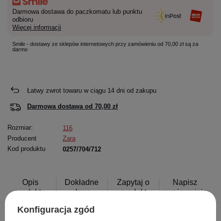
Darmowa dostawa do paczkomatu lub punktu
odbioru
Więcej informacji
Smile - dostawy ze sklepów internetowych przy zamówieniu od 70,00 zł są za
darmo
Łatwy zwrot towaru w ciągu
14
dni od zakupu
Darmowa dostawa od
70,00 zł
Rozmiar:
116
Producent
Zara
Kod produktu
0257/704/712
Opis
Dokładne
Zapytaj o
Napisz
produktu
dane
produkt
swoją opinię
Konfiguracja zgód