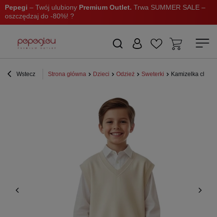
Pepegi
– Twój ulubiony
Premium Outlet.
Trwa SUMMER SALE –
oszczędzaj do -80%! ?
Wstecz
Strona główna
Dzieci
Odzież
Sweterki
Kamizelka chłop