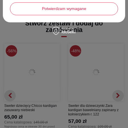
Długość całkowita - 45 cm
Potwierdzam wymagane
Szerokość pod pachami - 37 cm
Szerokość na dole - 34 cm
Stwórz zestaw i dodaj do
zamówienia
56%
48%
Sweter dziecięcy Chicco kardigan
Sweter dla dziewczynki Zara
zasuwany niebieski
kardigan bawełniany zapinany z
kołnierzykiem r. 122
65,00 zł
57,00 zł
Cena katalogowa:
149,00 zł
Cena katalogowa:
109,00 zł
Najniższa cena w okresie 30 dni przed