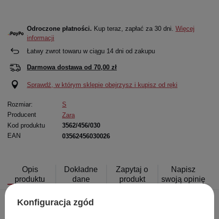
Odroczone płatności.
Kup teraz, zapłać za 30 dni.
Więcej
informacji
Łatwy zwrot towaru w ciągu
14
dni od zakupu
Darmowa dostawa od
70,00 zł
Sprawdź, w którym sklepie obejrzysz i kupisz od ręki
Rozmiar:
S
Producent
Zara
Kod produktu
3562/456/030
EAN
03562456030026
Opis
Dokładne
Zapytaj o
Napisz
produktu
dane
produkt
swoją opinię
Konfiguracja zgód