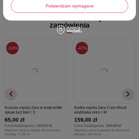
Szerokość pod pachami -
55 cm
Potwierdzam wymagane
Długość rękawów -
62 cm
Stwórz zestaw i dodaj do
zamówienia
53%
47%
Koszula męska Zara w kratę krótki
Kurtka męska Zara Color-Block
rękaw beż biel r. S
wiatrówka retro r. M
65,00 zł
159,00 zł
Cena katalogowa:
139,00 zł
Cena katalogowa:
299,00 zł
Najniższa cena w okresie 30 dni przed
Najniższa cena w okresie 30 dni przed
obniżką:
77,00 zł
obniżką:
187,00 zł