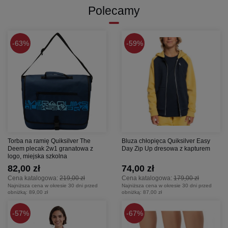
Polecamy
63%
59%
Torba na ramię Quiksilver The
Bluza chłopięca Quiksilver Easy
Deem plecak 2w1 granatowa z
Day Zip Up dresowa z kapturem
logo, miejska szkolna
82,00 zł
74,00 zł
Cena katalogowa:
219,00 zł
Cena katalogowa:
179,00 zł
Najniższa cena w okresie 30 dni przed
Najniższa cena w okresie 30 dni przed
obniżką:
89,00 zł
obniżką:
87,00 zł
57%
67%