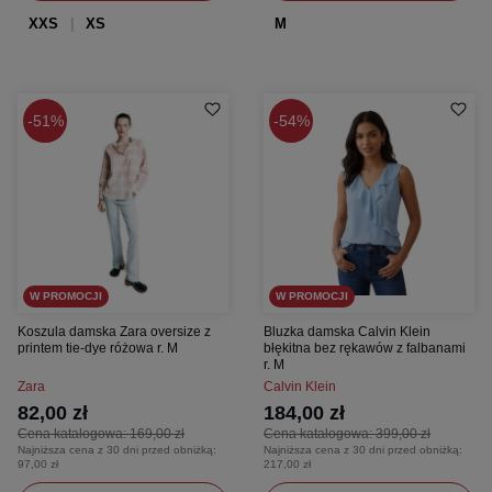
XXS
XS
M
51%
54%
W PROMOCJI
W PROMOCJI
Koszula damska Zara oversize z
Bluzka damska Calvin Klein
printem tie-dye różowa r. M
błękitna bez rękawów z falbanami
r. M
Zara
Calvin Klein
82,00 zł
184,00 zł
Cena katalogowa:
169,00 zł
Cena katalogowa:
399,00 zł
Najniższa cena z 30 dni przed obniżką:
Najniższa cena z 30 dni przed obniżką:
97,00 zł
217,00 zł