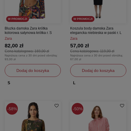
W PROMOCJI
W PROMOCJI
Bluzka damska Zara krótka
Koszula body damska Zara
kolorowa satynowa krótka r. S
elegancka niebieska w paski r. L
Zara
Zara
82,00 zł
57,00 zł
Cena katalogowa:
169,00 zł
Cena katalogowa:
119,00 zł
Najniższa cena z 30 dni przed obniżką:
Najniższa cena z 30 dni przed obniżką:
93,00 zł
67,00 zł
Dodaj do koszyka
Dodaj do koszyka
S
L
58%
50%