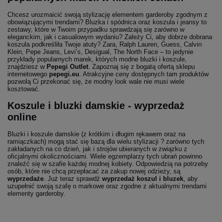
Chcesz urozmaicić swoją stylizację elementem garderoby zgodnym z
obowiązującymi trendami? Bluzka i spódnica oraz koszula i jeansy to
zestawy, które w Twoim przypadku sprawdzają się zarówno w
eleganckim, jak i casualowym wydaniu? Zależy Ci, aby dobrze dobrana
koszula podkreśliła Twoje atuty? Zara, Ralph Lauren, Guess, Calvin
Klein, Pepe Jeans, Levi’s, Desigual, The North Face – to jedynie
przykłady popularnych marek, których modne bluzki i koszule,
znajdziesz w
Pepegi Outlet
. Zapoznaj się z bogatą ofertą sklepu
internetowego
pepegi.eu
. Atrakcyjne ceny dostępnych tam produktów
pozwolą Ci przekonać się, że modny look wale nie musi wiele
kosztować.
Koszule i bluzki damskie - wyprzedaż
online
Bluzki i koszule damskie (z krótkim i długim rękawem oraz na
ramiączkach) mogą stać się bazą dla wielu stylizacji ? zarówno tych
zakładanych na co dzień, jak i strojów ubieranych w związku z
oficjalnymi okolicznościami. Wiele egzemplarzy tych ubrań powinno
znaleźć się w szafie każdej modnej kobiety. Odpowiedzią na potrzeby
osób, które nie chcą przepłacać za zakup nowej odzieży, są
wyprzedaże
. Już teraz sprawdź
wyprzedaż koszul i bluzek
, aby
uzupełnić swoją szafę o markowe oraz zgodne z aktualnymi trendami
elementy garderoby.