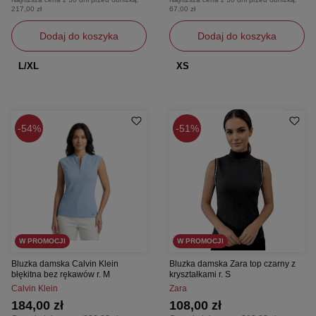
217,00 zł
67,00 zł
Dodaj do koszyka
Dodaj do koszyka
L/XL
XS
54%
51%
W PROMOCJI
W PROMOCJI
Bluzka damska Calvin Klein
Bluzka damska Zara top czarny z
błękitna bez rękawów r. M
kryształkami r. S
Calvin Klein
Zara
184,00 zł
108,00 zł