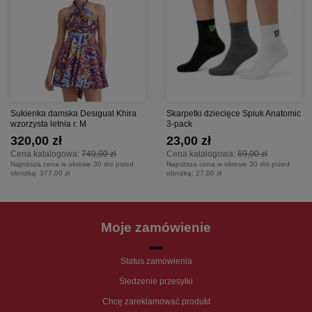
Sukienka damska Desigual Khira
Skarpetki dziecięce Spiuk Anatomic
wzorzysta letnia r. M
3-pack
320,00 zł
23,00 zł
Cena katalogowa:
749,00 zł
Cena katalogowa:
69,00 zł
Najniższa cena w okresie 30 dni przed
Najniższa cena w okresie 30 dni przed
obniżką:
377,00 zł
obniżką:
27,00 zł
Moje zamówienie
Status zamówienia
Śledzenie przesyłki
Chcę zareklamować produkt