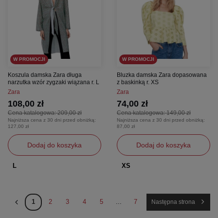
W PROMOCJI
W PROMOCJI
Koszula damska Zara długa
Bluzka damska Zara dopasowana
narzutka wzór zygzaki wiązana r. L
z baskinką r. XS
Zara
Zara
108,00 zł
74,00 zł
Cena katalogowa:
209,00 zł
Cena katalogowa:
149,00 zł
Najniższa cena z 30 dni przed obniżką:
Najniższa cena z 30 dni przed obniżką:
127,00 zł
87,00 zł
Dodaj do koszyka
Dodaj do koszyka
L
XS
1
2
3
4
5
...
7
Następna strona