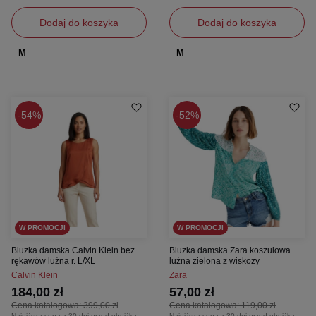
Dodaj do koszyka
Dodaj do koszyka
M
M
54%
52%
W PROMOCJI
W PROMOCJI
Bluzka damska Calvin Klein bez
Bluzka damska Zara koszulowa
rękawów luźna r. L/XL
luźna zielona z wiskozy
Calvin Klein
Zara
184,00 zł
57,00 zł
Cena katalogowa:
399,00 zł
Cena katalogowa:
119,00 zł
Najniższa cena z 30 dni przed obniżką:
Najniższa cena z 30 dni przed obniżką: