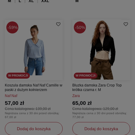
M
L
XL
XXL
M
59%
50%
W PROMOCJI
W PROMOCJI
Koszula damska Naf Naf Camille w
Bluzka damska Zara Crop Top
paski z dużym kołnierzem
krótka czarna r. M
Naf Naf
Zara
57,00 zł
65,00 zł
Cena katalogowa:
139,00 zł
Cena katalogowa:
129,00 zł
Najniższa cena z 30 dni przed obniżką:
Najniższa cena z 30 dni przed obniżką:
67,00 zł
77,00 zł
Dodaj do koszyka
Dodaj do koszyka