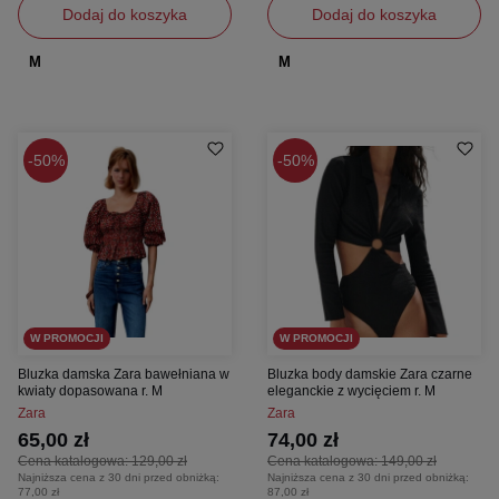
Dodaj do koszyka
Dodaj do koszyka
M
M
50%
50%
W PROMOCJI
W PROMOCJI
Bluzka damska Zara bawełniana w
Bluzka body damskie Zara czarne
kwiaty dopasowana r. M
eleganckie z wycięciem r. M
Zara
Zara
65,00 zł
74,00 zł
Cena katalogowa:
129,00 zł
Cena katalogowa:
149,00 zł
Najniższa cena z 30 dni przed obniżką:
Najniższa cena z 30 dni przed obniżką:
77,00 zł
87,00 zł