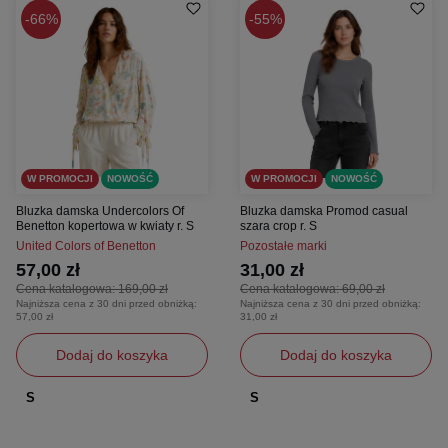
66%
55%
W PROMOCJI
NOWOŚĆ
W PROMOCJI
NOWOŚĆ
Bluzka damska Undercolors Of
Bluzka damska Promod casual
Benetton kopertowa w kwiaty r. S
szara crop r. S
United Colors of Benetton
Pozostałe marki
57,00 zł
31,00 zł
Cena katalogowa:
169,00 zł
Cena katalogowa:
69,00 zł
Najniższa cena z 30 dni przed obniżką:
Najniższa cena z 30 dni przed obniżką:
57,00 zł
31,00 zł
Dodaj do koszyka
Dodaj do koszyka
S
S