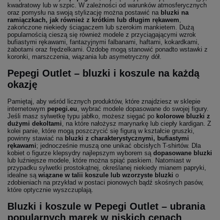
kwadratowy lub w szpic. W zależności od warunków atmosferycznych
oraz pomysłu na swoją stylizację można postawić na
bluzki na
ramiączkach, jak również z krótkim lub długim rękawem
,
zakończone niekiedy ściągaczem lub szerokim mankietem. Dużą
popularnością cieszą się również modele z przyciągającymi wzrok
bufiastymi rękawami, fantazyjnymi falbanami, haftami, kokardkami,
żabotami oraz frędzelkami. Ozdobę mogą stanowić ponadto wstawki z
koronki, marszczenia, wiązania lub asymetryczny dół.
Pepegi Outlet – bluzki i koszule na każdą
okazję
Pamiętaj, aby wśród licznych produktów, które znajdziesz w sklepie
internetowym
pepegi.eu
, wybrać modele dopasowane do swojej figury.
Jeśli masz sylwetkę typu jabłko, możesz sięgać po
kolorowe bluzki z
dużymi dekoltami
, na które nałożysz marynarkę lub ciepły kardigan. Z
kolei panie, które mogą poszczycić się figurą w kształcie gruszki,
powinny stawiać na
bluzki z charakterystycznymi, bufiastymi
rękawami
; jednocześnie muszą one unikać obcisłych T-shirtów. Dla
kobiet o figurze klepsydry najlepszym wyborem są
dopasowane bluzki
lub luźniejsze modele, które można spiąć paskiem. Natomiast w
przypadku sylwetki prostokątnej, określanej niekiedy mianem papryki,
idealne są
wiązane w talii koszule lub wzorzyste bluzki
o
zdobieniach na przykład w postaci pionowych bądź skośnych pasów,
które optycznie wyszczuplają.
Bluzki i koszule w Pepegi Outlet – ubrania
popularnych marek w niskich cenach