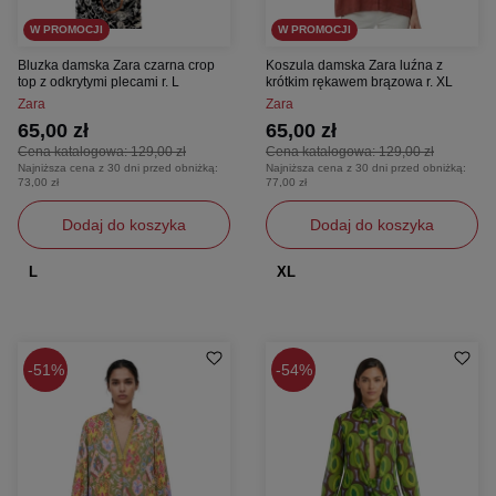
W PROMOCJI
W PROMOCJI
Bluzka damska Zara czarna crop
Koszula damska Zara luźna z
top z odkrytymi plecami r. L
krótkim rękawem brązowa r. XL
Zara
Zara
65,00 zł
65,00 zł
Cena katalogowa:
129,00 zł
Cena katalogowa:
129,00 zł
Najniższa cena z 30 dni przed obniżką:
Najniższa cena z 30 dni przed obniżką:
73,00 zł
77,00 zł
Dodaj do koszyka
Dodaj do koszyka
L
XL
51%
54%