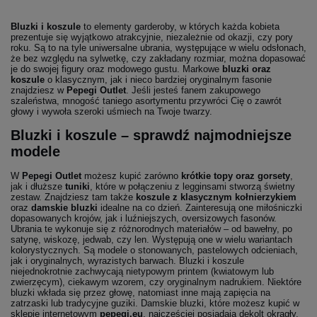
Bluzki i koszule
to elementy garderoby, w których każda kobieta
prezentuje się wyjątkowo atrakcyjnie, niezależnie od okazji, czy pory
roku. Są to na tyle uniwersalne ubrania, występujące w wielu odsłonach,
że bez względu na sylwetkę, czy zakładany rozmiar, można dopasować
je do swojej figury oraz modowego gustu. Markowe
bluzki oraz
koszule
o klasycznym, jak i nieco bardziej oryginalnym fasonie
znajdziesz w
Pepegi Outlet
. Jeśli jesteś fanem zakupowego
szaleństwa, mnogość taniego asortymentu przywróci Cię o zawrót
głowy i wywoła szeroki uśmiech na Twoje twarzy.
Bluzki i koszule – sprawdź najmodniejsze
modele
W
Pepegi Outlet
możesz kupić zarówno
krótkie topy oraz gorsety
,
jak i dłuższe
tuniki
, które w połączeniu z legginsami stworzą świetny
zestaw. Znajdziesz tam także
koszule
z klasycznym kołnierzykiem
oraz
damskie bluzki
idealne na co dzień. Zainteresują one miłośniczki
dopasowanych krojów, jak i luźniejszych, oversizowych fasonów.
Ubrania te wykonuje się z różnorodnych materiałów – od bawełny, po
satynę, wiskozę, jedwab, czy len. Występują one w wielu wariantach
kolorystycznych. Są modele o stonowanych, pastelowych odcieniach,
jak i oryginalnych, wyrazistych barwach. Bluzki i koszule
niejednokrotnie zachwycają nietypowym printem (kwiatowym lub
zwierzęcym), ciekawym wzorem, czy oryginalnym nadrukiem. Niektóre
bluzki wkłada się przez głowę, natomiast inne mają zapięcia na
zatrzaski lub tradycyjne guziki. Damskie bluzki, które możesz kupić w
sklepie internetowym
pepegi.eu
, najczęściej posiadają dekolt okrągły,