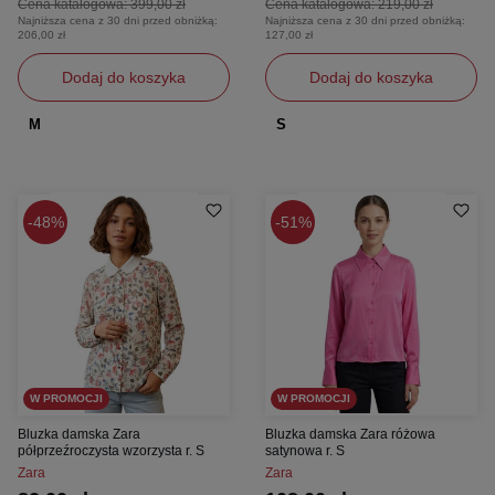
Cena katalogowa:
399,00 zł
Cena katalogowa:
219,00 zł
Najniższa cena z 30 dni przed obniżką:
Najniższa cena z 30 dni przed obniżką:
206,00 zł
127,00 zł
Dodaj do koszyka
Dodaj do koszyka
M
S
48%
51%
W PROMOCJI
W PROMOCJI
Bluzka damska Zara
Bluzka damska Zara różowa
półprzeźroczysta wzorzysta r. S
satynowa r. S
Zara
Zara