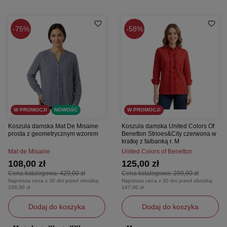
75%
58%
W PROMOCJI
NOWOŚĆ
W PROMOCJI
Koszula damska Mat De Misaine
Koszula damska United Colors Of
prosta z geometrycznym wzorem
Benetton Strioes&City czerwona w
kratkę z falbanką r. M
Mat de Misaine
United Colors of Benetton
108,00 zł
125,00 zł
Cena katalogowa:
429,00 zł
Cena katalogowa:
299,00 zł
Najniższa cena z 30 dni przed obniżką:
Najniższa cena z 30 dni przed obniżką:
108,00 zł
147,00 zł
Dodaj do koszyka
Dodaj do koszyka