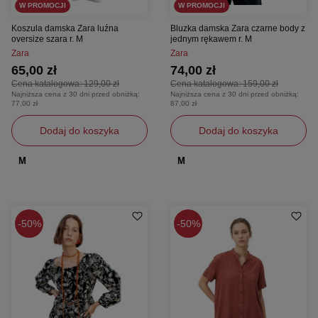
W PROMOCJI
W PROMOCJI
Koszula damska Zara luźna
Bluzka damska Zara czarne body z
oversize szara r. M
jednym rękawem r. M
Zara
Zara
65,00 zł
74,00 zł
Cena katalogowa:
129,00 zł
Cena katalogowa:
159,00 zł
Najniższa cena z 30 dni przed obniżką:
Najniższa cena z 30 dni przed obniżką:
77,00 zł
87,00 zł
Dodaj do koszyka
Dodaj do koszyka
M
M
50%
50%