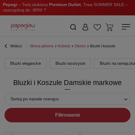
Pepegi
– Twój ulubiony
Premium Outlet.
Trwa SUMMER SALE –
oszczędzaj do -80%! ?
Wstecz
Strona główna
Kobiety
Odzież
Bluzki i koszule
Bluzki eleganckie
Bluzki wzorzyste
Bluzki na ramiączk
Bluzki i Koszule Damskie markowe
Sortuj po nazwie rosnąco
Filtrowanie