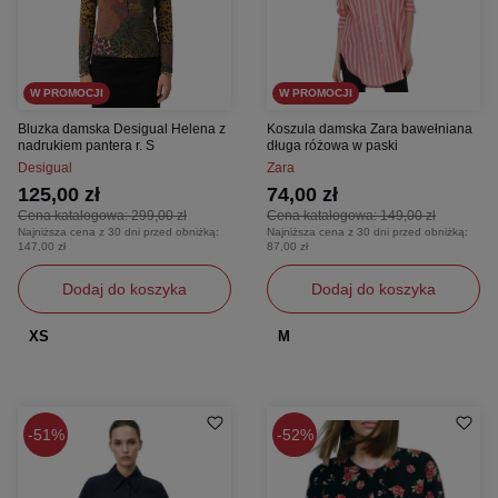
W PROMOCJI
W PROMOCJI
Bluzka damska Desigual Helena z
Koszula damska Zara bawełniana
nadrukiem pantera r. S
długa różowa w paski
Desigual
Zara
125,00 zł
74,00 zł
Cena katalogowa:
299,00 zł
Cena katalogowa:
149,00 zł
Najniższa cena z 30 dni przed obniżką:
Najniższa cena z 30 dni przed obniżką:
147,00 zł
87,00 zł
Dodaj do koszyka
Dodaj do koszyka
XS
M
51%
52%