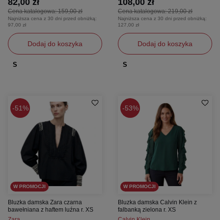
82,00 zł
108,00 zł
Cena katalogowa:
159,00 zł
Cena katalogowa:
219,00 zł
Najniższa cena z 30 dni przed obniżką:
Najniższa cena z 30 dni przed obniżką:
97,00 zł
127,00 zł
Dodaj do koszyka
Dodaj do koszyka
S
S
51%
53%
W PROMOCJI
W PROMOCJI
Bluzka damska Zara czarna
Bluzka damska Calvin Klein z
bawełniana z haftem luźna r. XS
falbanką zielona r. XS
Zara
Calvin Klein