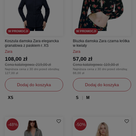
W PROMOCJI
W PROMOCJI
Koszula damska Zara elegancka
Bluzka damska Zara czarna krótka
granatowa z paskiem r. XS
w kwiaty
Zara
Zara
108,00 zł
57,00 zł
Cena katalogowa:
219,00 zł
Cena katalogowa:
119,00 zł
Najniższa cena z 30 dni przed obniżką:
Najniższa cena z 30 dni przed obniżką:
127,00 zł
66,00 zł
Dodaj do koszyka
Dodaj do koszyka
XS
S
M
48%
50%