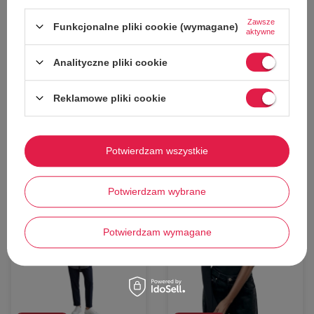
Body damskie Zara białe na
Bluzka damska Zara szara z
Zawsze
ramiączkach r. XS
wiązanym dekoltem r. S
Funkcjonalne pliki cookie (wymagane)
aktywne
Zara
Zara
57,00 zł
65,00 zł
Analityczne pliki cookie
Cena katalogowa:
109,00 zł
Cena katalogowa:
129,00 zł
Najniższa cena z 30 dni przed obniżką:
Najniższa cena z 30 dni przed obniżką:
67,00 zł
77,00 zł
Reklamowe pliki cookie
Dodaj do koszyka
Dodaj do koszyka
XS
S
Potwierdzam wszystkie
Potwierdzam wybrane
50%
53%
Potwierdzam wymagane