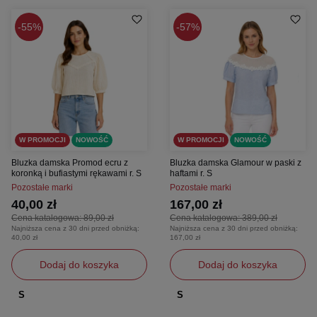
55%
57%
W PROMOCJI
NOWOŚĆ
W PROMOCJI
NOWOŚĆ
Bluzka damska Promod ecru z
Bluzka damska Glamour w paski z
koronką i bufiastymi rękawami r. S
haftami r. S
Pozostałe marki
Pozostałe marki
40,00 zł
167,00 zł
Cena katalogowa:
89,00 zł
Cena katalogowa:
389,00 zł
Najniższa cena z 30 dni przed obniżką:
Najniższa cena z 30 dni przed obniżką:
40,00 zł
167,00 zł
Dodaj do koszyka
Dodaj do koszyka
S
S