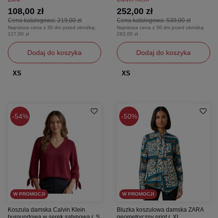
108,00 zł
252,00 zł
Cena katalogowa:
219,00 zł
Cena katalogowa:
539,00 zł
Najniższa cena z 30 dni przed obniżką:
Najniższa cena z 30 dni przed obniżką:
127,00 zł
282,00 zł
Dodaj do koszyka
Dodaj do koszyka
XS
XS
54%
50%
W PROMOCJI
W PROMOCJI
Koszula damska Calvin Klein
Bluzka koszulowa damska ZARA
burgundowa w serek satynowa r. S
geometryczny print r. XL