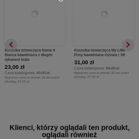
Koszulka dziewczęca Name It
Koszulka dziewczęca My Little
Bianca bawełniana z długim
Pony bawełniana różowa r. 98
rękawem biała
31,00 zł
23,00 zł
Cena katalogowa:
89,00 zł
Cena katalogowa:
49,00 zł
Najniższa cena w okresie 30 dni przed
obniżką:
37,00 zł
Najniższa cena w okresie 30 dni przed
obniżką:
27,00 zł
Klienci, którzy oglądali ten produkt,
oglądali również