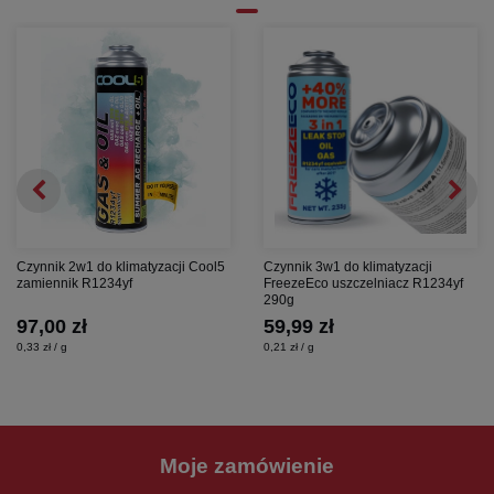
Czynnik 2w1 do klimatyzacji Cool5
Czynnik 3w1 do klimatyzacji
zamiennik R1234yf
FreezeEco uszczelniacz R1234yf
290g
97,00 zł
59,99 zł
0,33 zł / g
0,21 zł / g
Moje zamówienie