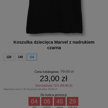
Koszulka dziecięca Marvel z nadrukiem
czarna
128
140
116
79,00 zł
Cena katalogowa:
23,00 zł
Oszczędzasz
71
% (
56,00 zł
).
Najniższa cena z 30 dni przed obniżką:
20,00 zł
Do końca promocji:
04
06
45
29
dni
godzin
minut
sekund