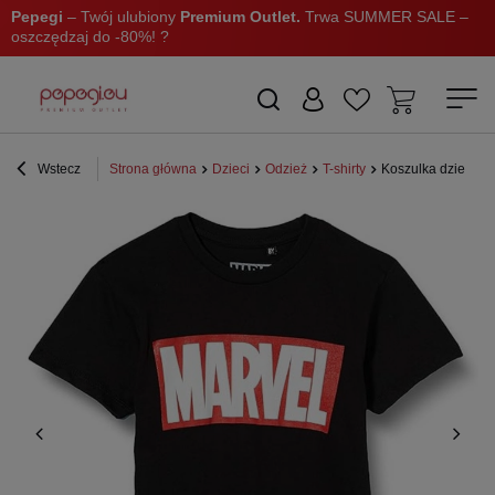
Pepegi
– Twój ulubiony
Premium Outlet.
Trwa SUMMER SALE –
oszczędzaj do -80%! ?
Wstecz
Strona główna
Dzieci
Odzież
T-shirty
Koszulka dziecięc