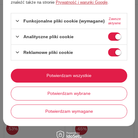
znaleźć także na stronie
Prywatność i warunki Google
.
Zawsze
Koszulka dla fanów Marvel'a
Funkcjonalne pliki cookie (wymagane)
aktywne
Wykonana
z delikatnej bawełny
Klasyczny
krój
Analityczne pliki cookie
Logo
na froncie
Uniwersalny kolor
Reklamowe pliki cookie
Doskonała dla małych fanów i nie tylko!
Potwierdzam wszystkie
Potwierdzam wybrane
Stwórz zestaw i dodaj do
zamówienia
Potwierdzam wymagane
53%
65%