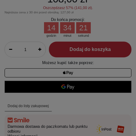
Oszczędzasz
57
% (
141,00 zł
).
Najniższa cena z 30 dni przed obniżką:
127,00 zł
Do końca promocji:
14
34
21
godzin
minut
sekund
Dodaj do koszyka
Możesz kupić także poprzez:
Dodaj do listy zakupowej
Darmowa dostawa do paczkomatu lub punktu
odbioru