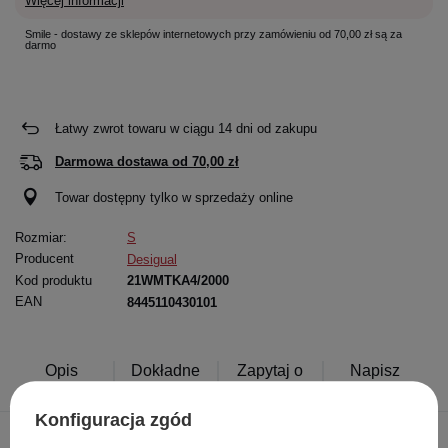
Więcej informacji
Smile - dostawy ze sklepów internetowych przy zamówieniu od 70,00 zł są za
darmo
Łatwy zwrot towaru w ciągu
14
dni od zakupu
Darmowa dostawa od
70,00 zł
Towar dostępny tylko w sprzedaży online
Rozmiar:
S
Producent
Desigual
Kod produktu
21WMTKA4/2000
EAN
8445110430101
Opis
Dokładne
Zapytaj o
Napisz
produktu
dane
produkt
swoją opinię
Konfiguracja zgód