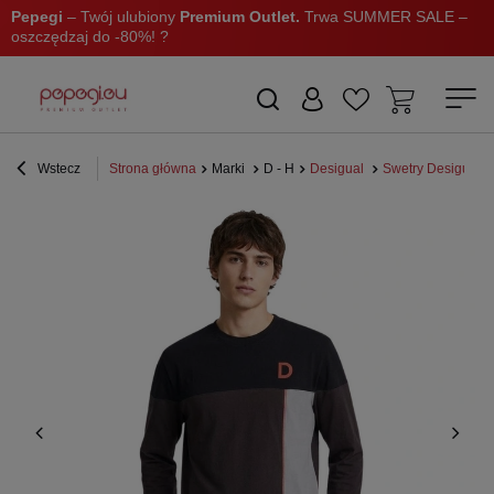
Pepegi
– Twój ulubiony
Premium Outlet.
Trwa SUMMER SALE –
oszczędzaj do -80%! ?
Wstecz
Strona główna
Marki
D - H
Desigual
Swetry Desigual