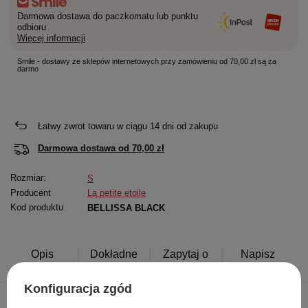
Darmowa dostawa do paczkomatu lub punktu
odbioru
Więcej informacji
Smile - dostawy ze sklepów internetowych przy zamówieniu od 70,00 zł są za
darmo
Łatwy zwrot towaru w ciągu
14
dni od zakupu
Darmowa dostawa od
70,00 zł
Rozmiar:
S
Producent
La petite etoile
Kod produktu
BELLISSA BLACK
Opis
Dokładne
Zapytaj o
Napisz
produktu
dane
produkt
swoją opinię
Konfiguracja zgód