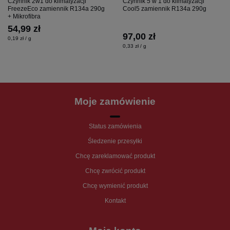
Czynnik 2w1 do klimatyzacji
Czynnik 5 w 1 do klimatyzacji
FreezeEco zamiennik R134a 290g
Cool5 zamiennik R134a 290g
+ Mikrofibra
54,99 zł
97,00 zł
0,19 zł / g
0,33 zł / g
Moje zamówienie
Status zamówienia
Śledzenie przesyłki
Chcę zareklamować produkt
Chcę zwrócić produkt
Chcę wymienić produkt
Kontakt