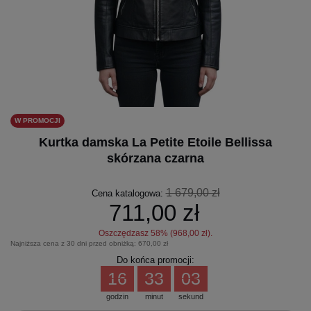
W PROMOCJI
Kurtka damska La Petite Etoile Bellissa
skórzana czarna
1 679,00 zł
Cena katalogowa:
711,00 zł
Oszczędzasz
58
% (
968,00 zł
).
Najniższa cena z 30 dni przed obniżką:
670,00 zł
Do końca promocji:
16
33
02
godzin
minut
sekund