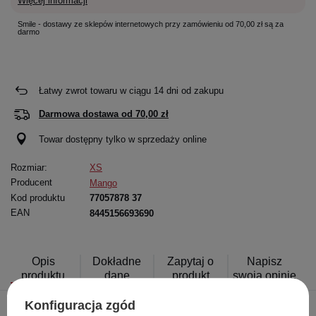
Więcej informacji
Smile - dostawy ze sklepów internetowych przy zamówieniu od 70,00 zł są za
darmo
Łatwy zwrot towaru w ciągu
14
dni od zakupu
Darmowa dostawa od
70,00 zł
Towar dostępny tylko w sprzedaży online
Rozmiar:
XS
Producent
Mango
Kod produktu
77057878 37
EAN
8445156693690
Opis
Dokładne
Zapytaj o
Napisz
produktu
dane
produkt
swoją opinię
Konfiguracja zgód