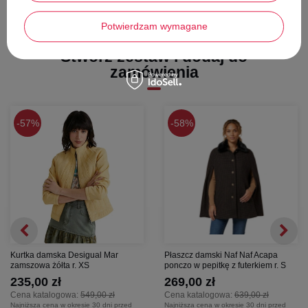
Potwierdzam wymagane
Stwórz zestaw i dodaj do
zamówienia
57%
58%
Kurtka damska Desigual Mar
Płaszcz damski Naf Naf Acapa
zamszowa żółta r. XS
ponczo w pepitkę z futerkiem r. S
235,00 zł
269,00 zł
Cena katalogowa:
549,00 zł
Cena katalogowa:
639,00 zł
Najniższa cena w okresie 30 dni przed
Najniższa cena w okresie 30 dni przed