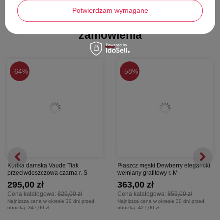
Potwierdzam wymagane
długość - 64,5 cm
Stwórz zestaw i dodaj do
szerokość pod pachami - 51 cm
zamówienia
długość rękawa - 60,5 cm
64%
58%
Kurtka damska Vaude Tiak
Płaszcz męski Dewberry elegancki
przeciwdeszczowa czarna r. S
wełniany grafitowy r. M
295,00 zł
363,00 zł
Cena katalogowa:
829,00 zł
Cena katalogowa:
859,00 zł
Najniższa cena w okresie 30 dni przed
Najniższa cena w okresie 30 dni przed
obniżką:
347,00 zł
obniżką:
427,00 zł