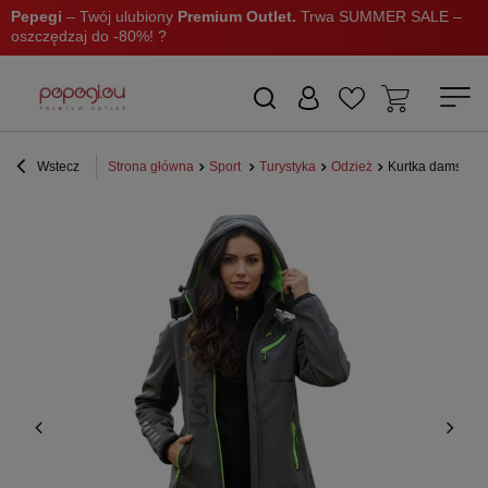
Pepegi
– Twój ulubiony
Premium Outlet.
Trwa SUMMER SALE –
oszczędzaj do -80%! ?
Wstecz
Strona główna
Sport
Turystyka
Odzież
Kurtka damska Us