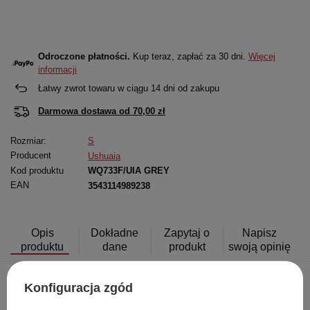
Odroczone płatności.
Kup teraz, zapłać za 30 dni.
Więcej
informacji
Łatwy zwrot towaru w ciągu
14
dni od zakupu
Darmowa dostawa od
70,00 zł
Rozmiar:
S
Producent
Ushuaia
Kod produktu
WQ733F/UIA GREY
EAN
3543114989238
Opis
Dokładne
Zapytaj o
Napisz
produktu
dane
produkt
swoją opinię
Konfiguracja zgód
Szukasz kurtki, która dotrzyma Ci kroku podczas aktywności na
świeżym powietrzu?
Ushuaia Realiste
to idealne połączenie