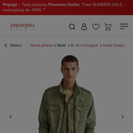
Pepegi
– Twój ulubiony
Premium Outlet.
Trwa SUMMER SALE –
oszczędzaj do -80%! ?
Wstecz
Strona główna
Marki
D - H
Desigual
Kurtki Desigual