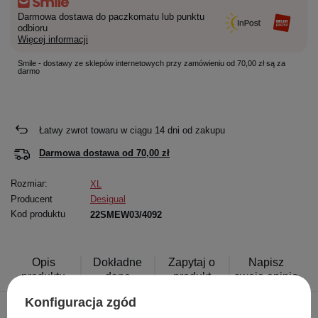
Darmowa dostawa do paczkomatu lub punktu
odbioru
Więcej informacji
Smile - dostawy ze sklepów internetowych przy zamówieniu od 70,00 zł są za
darmo
Łatwy zwrot towaru w ciągu
14
dni od zakupu
Darmowa dostawa od
70,00 zł
Rozmiar:
XL
Producent
Desigual
Kod produktu
22SMEW03/4092
Opis
Dokładne
Zapytaj o
Napisz
produktu
dane
produkt
swoją opinię
Konfiguracja zgód