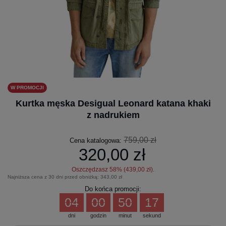
W PROMOCJI
Kurtka męska Desigual Leonard katana khaki
z nadrukiem
759,00 zł
Cena katalogowa:
320,00 zł
Oszczędzasz
58
% (
439,00 zł
).
Najniższa cena z 30 dni przed obniżką:
343,00 zł
Do końca promocji:
04
00
50
16
dni
godzin
minut
sekund