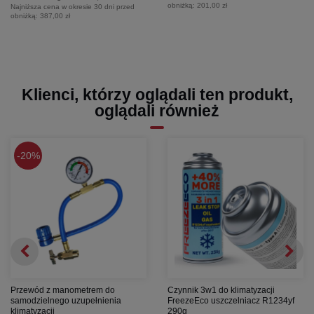
obniżką:
201,00 zł
Najniższa cena w okresie 30 dni przed
obniżką:
387,00 zł
Klienci, którzy oglądali ten produkt,
oglądali również
20%
Przewód z manometrem do
Czynnik 3w1 do klimatyzacji
samodzielnego uzupełnienia
FreezeEco uszczelniacz R1234yf
klimatyzacji
290g