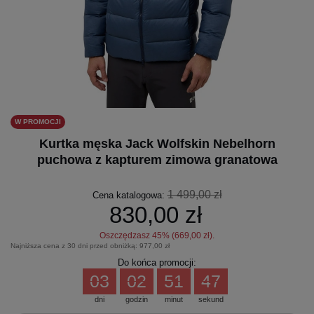
W PROMOCJI
Kurtka męska Jack Wolfskin Nebelhorn
puchowa z kapturem zimowa granatowa
1 499,00 zł
Cena katalogowa:
830,00 zł
Oszczędzasz
45
% (
669,00 zł
).
Najniższa cena z 30 dni przed obniżką:
977,00 zł
Do końca promocji:
03
02
51
46
dni
godzin
minut
sekund