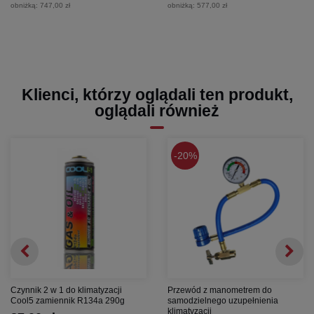
obniżką:
747,00 zł
obniżką:
577,00 zł
Klienci, którzy oglądali ten produkt,
oglądali również
20%
Czynnik 2 w 1 do klimatyzacji
Przewód z manometrem do
Cool5 zamiennik R134a 290g
samodzielnego uzupełnienia
klimatyzacji