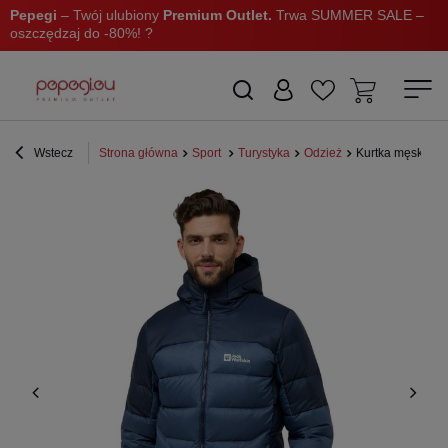
Pepegi
– Twój ulubiony
Premium Outlet.
Trwa SUMMER SALE –
oszczędzaj do -80%! ?
Wstecz
Strona główna
Sport
Turystyka
Odzież
Kurtka męska Ja