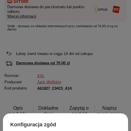
Darmowa dostawa do paczkomatu lub punktu
odbioru
Więcej informacji
Smile - dostawy ze sklepów internetowych przy zamówieniu od 70,00 zł są za
darmo
Łatwy zwrot towaru w ciągu
14
dni od zakupu
Darmowa dostawa od
70,00 zł
Rozmiar:
XXL
Producent
Jack Wolfskin
Kod produktu
A61827_C0415_A14
Opis
Dokładne
Zapytaj o
Napisz
produktu
dane
produkt
swoją opinię
Konfiguracja zgód